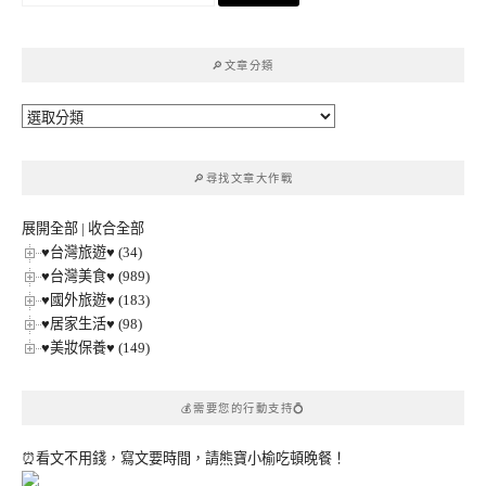
關
鍵
🔎文章分類
字:
🔎
文
章
🔎尋找文章大作戰
分
類
展開全部
|
收合全部
♥台灣旅遊♥ (34)
♥台灣美食♥ (989)
♥國外旅遊♥ (183)
♥居家生活♥ (98)
♥美妝保養♥ (149)
💰需要您的行動支持💍
⏰看文不用錢，寫文要時間，請熊寶小榆吃頓晚餐！