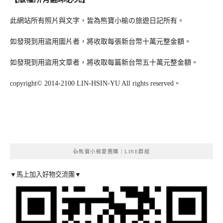
此網站所有照片與文字，皆為熊寶小榆の旅遊日記所有。
如發現到用盜用圖片者，將收取每張新台幣十萬元整金額。
如發現到用盜用文章者，將收取每篇新台幣五十萬元整金額。
copyright© 2014-2100 LIN-HSIN-YU All rights reserved。
👍熊寶小榆愛團購｜LINE群組
▼馬上加入好物交流團▼