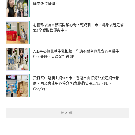
雞肉沙拉料理。
老協珍袋裝人蔘精開箱心得，輕巧新上市，隨身袋著走補
氣! 全聯販售優惠中。
Arla丹麥無乳糖牛乳推薦，乳糖不耐者也能安心享受牛
奶，全聯、大潤發買得到!
飛買家中港澳上網SIM卡，香港自由行海外旅遊網卡推
薦，內文含使用心得分享(免翻牆使用LINE、FB、
Google)。
🌺AD🌺