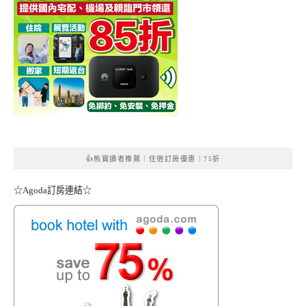
👍熊寶讀者推薦｜住宿訂房優惠｜75折
☆Agoda訂房連結☆