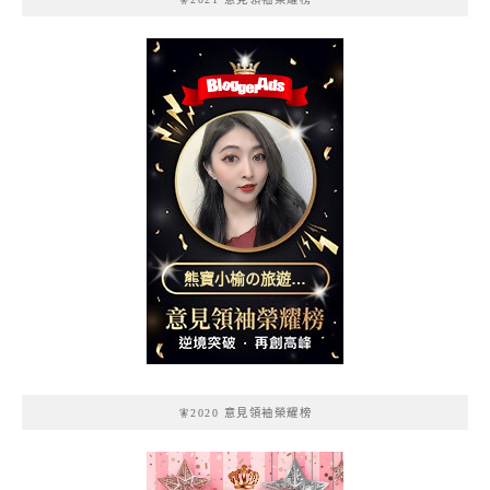
熊寶小榆の旅遊日
記
🧚2020 意見領袖榮耀榜