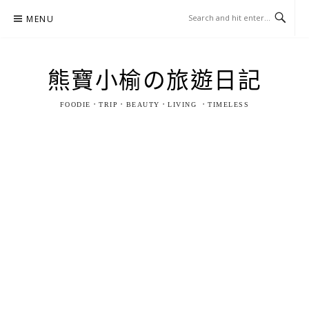
Skip
MENU
to
content
熊寶小榆の旅遊日記
FOODIE．TRIP．BEAUTY．LIVING ．TIMELESS