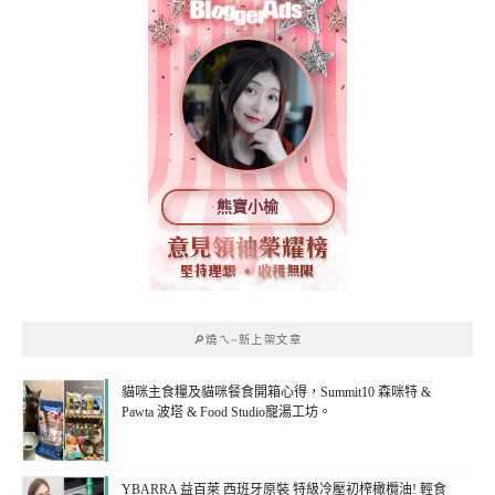
熊寶小榆
🔎燒ㄟ~新上架文章
貓咪主食糧及貓咪餐食開箱心得，Summit10 森咪特 &
Pawta 波塔 & Food Studio寵湯工坊。
YBARRA 益百萊 西班牙原裝 特級冷壓初榨橄欖油! 輕食