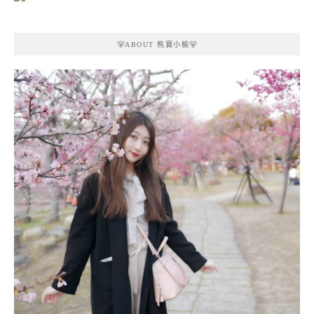
🐻ABOUT 熊寶小榆🐻