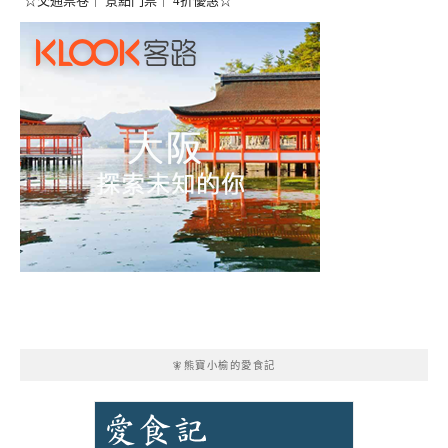
☆交通票卷｜ 景點門票｜ 4折優惠☆
🧚熊寶小榆的愛食記