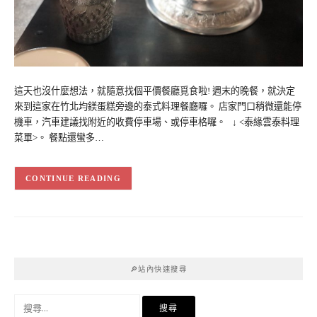
這天也沒什麼想法，就隨意找個平價餐廳覓食啦! 週末的晚餐，就決定
來到這家在竹北均鎂蛋糕旁邊的泰式料理餐廳囉。 店家門口稍微還能停
機車，汽車建議找附近的收費停車場、或停車格囉。 ↓ <泰緣雲泰料理
菜單>。 餐點還蠻多…
CONTINUE READING
🔎站內快速搜尋
搜
尋