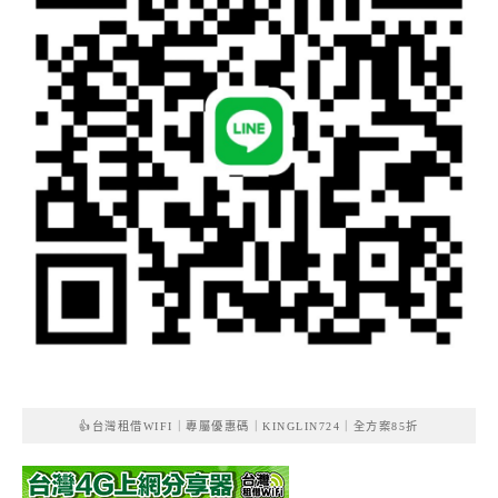
👍台灣租借WIFI｜專屬優惠碼｜KINGLIN724｜全方案85折