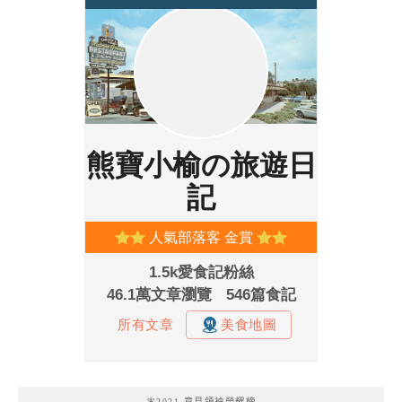
🧚2021 意見領袖榮耀榜