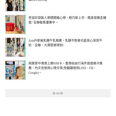
老協珍袋裝人蔘精開箱心得，輕巧新上市，隨身袋著走補
氣! 全聯販售優惠中。
Arla丹麥無乳糖牛乳推薦，乳糖不耐者也能安心享受牛
奶，全聯、大潤發買得到!
飛買家中港澳上網SIM卡，香港自由行海外旅遊網卡推
薦，內文含使用心得分享(免翻牆使用LINE、FB、
Google)。
🌺AD🌺