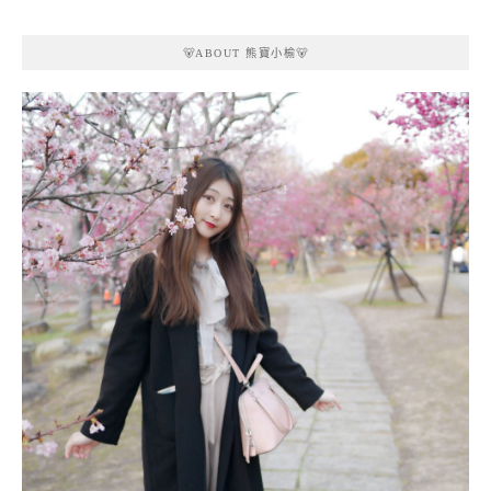
🐻ABOUT 熊寶小榆🐻