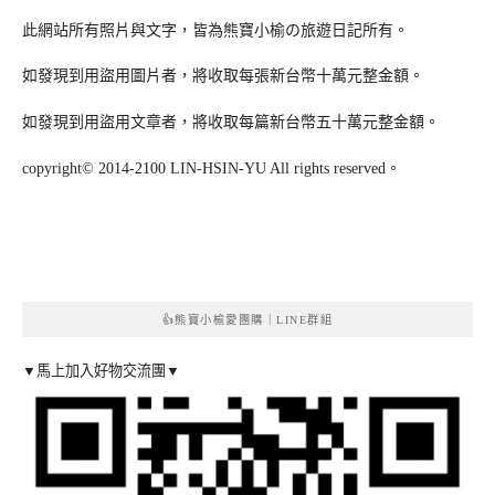
此網站所有照片與文字，皆為熊寶小榆の旅遊日記所有。
如發現到用盜用圖片者，將收取每張新台幣十萬元整金額。
如發現到用盜用文章者，將收取每篇新台幣五十萬元整金額。
copyright© 2014-2100 LIN-HSIN-YU All rights reserved。
👍熊寶小榆愛團購｜LINE群組
▼馬上加入好物交流團▼