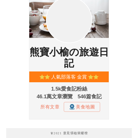
🧚2021 意見領袖榮耀榜