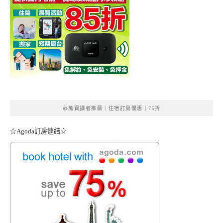
👍熊寶讀者推薦｜住宿訂房優惠｜75折
☆Agoda訂房連結☆