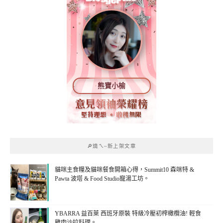
熊寶小榆
🔎燒ㄟ~新上架文章
貓咪主食糧及貓咪餐食開箱心得，Summit10 森咪特 &
Pawta 波塔 & Food Studio寵湯工坊。
YBARRA 益百萊 西班牙原裝 特級冷壓初榨橄欖油! 輕食
雞肉沙拉料理。