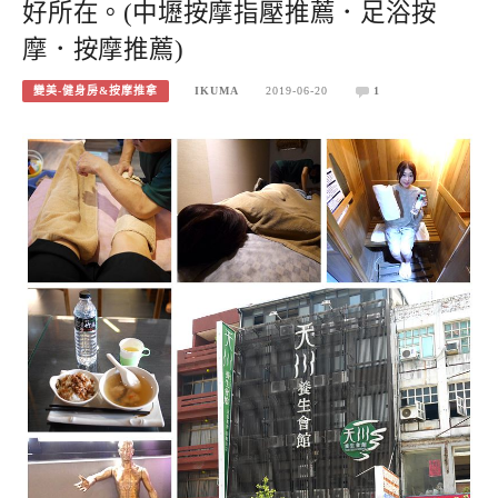
好所在。(中壢按摩指壓推薦．足浴按
摩．按摩推薦)
變美-健身房&按摩推拿
IKUMA
2019-06-20
1