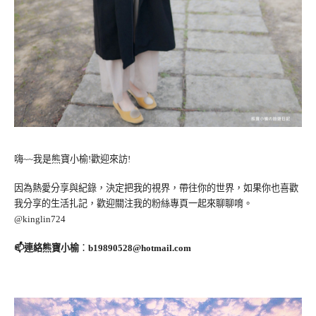
嗨~~我是熊寶小榆!歡迎來訪!
因為熱愛分享與紀錄，決定把我的視界，帶往你的世界，如果你也喜歡
我分享的生活扎記，歡迎關注我的粉絲專頁一起來聊聊唷。
@kinglin724
📫連絡熊寶小榆
：
b19890528@hotmail.com