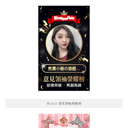
熊寶小榆の旅遊日
記
🧚2020 意見領袖榮耀榜