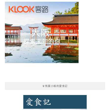
🧚熊寶小榆的愛食記