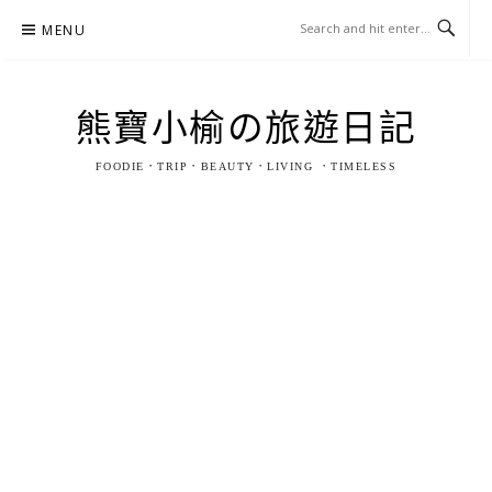
Skip
MENU
to
content
熊寶小榆の旅遊日記
FOODIE．TRIP．BEAUTY．LIVING ．TIMELESS