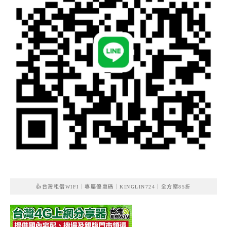
👍台灣租借WIFI｜專屬優惠碼｜KINGLIN724｜全方案85折