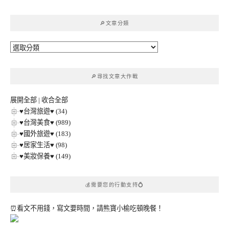
關
鍵
🔎文章分類
字:
🔎
文
章
🔎尋找文章大作戰
分
類
展開全部
|
收合全部
♥台灣旅遊♥ (34)
♥台灣美食♥ (989)
♥國外旅遊♥ (183)
♥居家生活♥ (98)
♥美妝保養♥ (149)
💰需要您的行動支持💍
⏰看文不用錢，寫文要時間，請熊寶小榆吃頓晚餐！