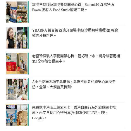
貓咪主食糧及貓咪餐食開箱心得，Summit10 森咪特 &
Pawta 波塔 & Food Studio寵湯工坊。
YBARRA 益百萊 西班牙原裝 特級冷壓初榨橄欖油! 輕食
雞肉沙拉料理。
老協珍袋裝人蔘精開箱心得，輕巧新上市，隨身袋著走補
氣! 全聯販售優惠中。
Arla丹麥無乳糖牛乳推薦，乳糖不耐者也能安心享受牛
奶，全聯、大潤發買得到!
飛買家中港澳上網SIM卡，香港自由行海外旅遊網卡推
薦，內文含使用心得分享(免翻牆使用LINE、FB、
Google)。