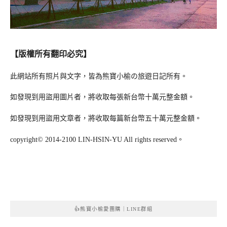
【版權所有翻印必究】
此網站所有照片與文字，皆為熊寶小榆の旅遊日記所有。
如發現到用盜用圖片者，將收取每張新台幣十萬元整金額。
如發現到用盜用文章者，將收取每篇新台幣五十萬元整金額。
copyright© 2014-2100 LIN-HSIN-YU All rights reserved。
👍熊寶小榆愛團購｜LINE群組