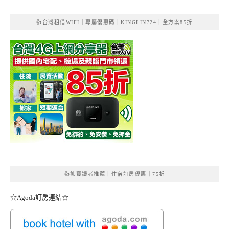
👍台灣租借WIFI｜專屬優惠碼｜KINGLIN724｜全方案85折
👍熊寶讀者推薦｜住宿訂房優惠｜75折
☆Agoda訂房連結☆