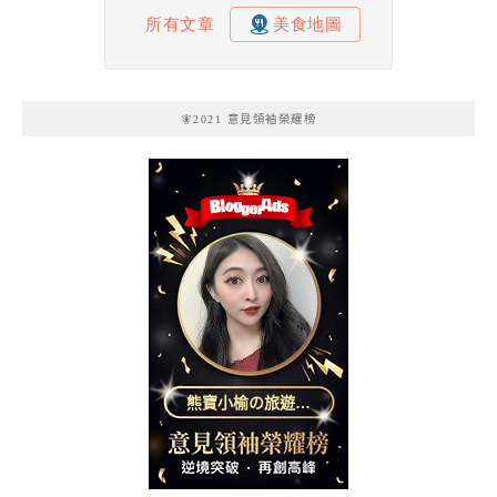
🧚2021 意見領袖榮耀榜
熊寶小榆の旅遊日
記