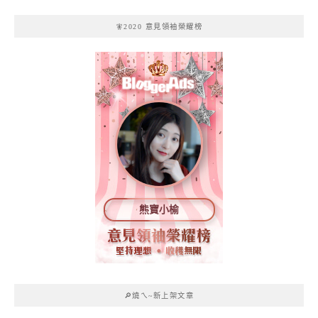
🧚2020 意見領袖榮耀榜
熊寶小榆
🔎燒ㄟ~新上架文章