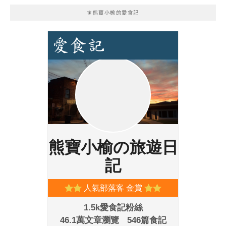
🧚熊寶小榆的愛食記