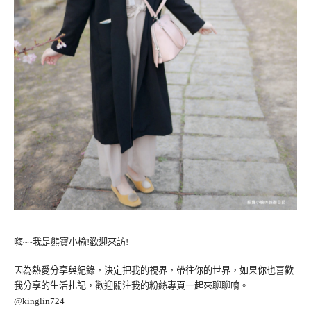
嗨~~我是熊寶小榆!歡迎來訪!
因為熱愛分享與紀錄，決定把我的視界，帶往你的世界，如果你也喜歡
我分享的生活扎記，歡迎關注我的粉絲專頁一起來聊聊唷。
@kinglin724