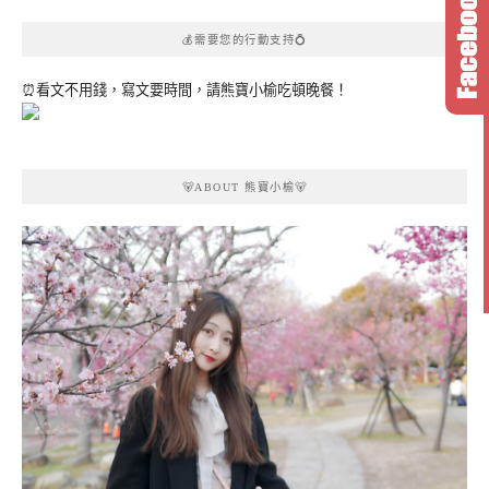
💰需要您的行動支持💍
⏰看文不用錢，寫文要時間，請熊寶小榆吃頓晚餐！
🐻ABOUT 熊寶小榆🐻