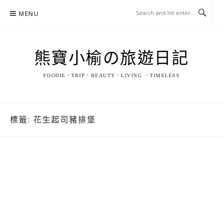
Skip
MENU
to
content
熊寶小榆の旅遊日記
FOODIE．TRIP．BEAUTY．LIVING ．TIMELESS
標籤:
花生起司豬排堡