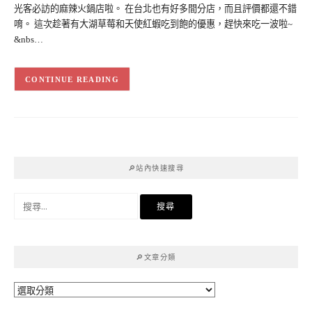
光客必訪的麻辣火鍋店啦。 在台北也有好多間分店，而且評價都還不錯
唷。 這次趁著有大湖草莓和天使紅蝦吃到飽的優惠，趕快來吃一波啦~
&nbs…
CONTINUE READING
🔎站內快速搜尋
搜
尋
關
鍵
🔎文章分類
字:
🔎
文