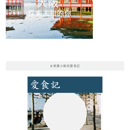
🧚熊寶小榆的愛食記