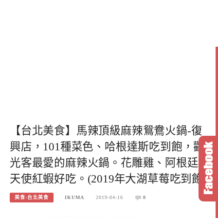
【台北美食】馬辣頂級麻辣鴛鴦火鍋-復
興店，101種菜色、哈根達斯吃到飽，觀
光客最愛的麻辣火鍋。花雕雞、阿根廷
天使紅蝦好吃。(2019年大湖草莓吃到飽)
美食-台北美食
IKUMA
2019-04-16
0