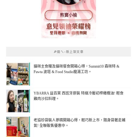
熊寶小榆
🔎燒ㄟ~新上架文章
貓咪主食糧及貓咪餐食開箱心得，Summit10 森咪特 &
Pawta 波塔 & Food Studio寵湯工坊。
YBARRA 益百萊 西班牙原裝 特級冷壓初榨橄欖油! 輕食
雞肉沙拉料理。
老協珍袋裝人蔘精開箱心得，輕巧新上市，隨身袋著走補
氣! 全聯販售優惠中。