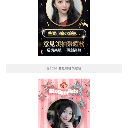
熊寶小榆の旅遊日
記
🧚2020 意見領袖榮耀榜