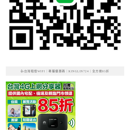
👍台灣租借WIFI｜專屬優惠碼｜KINGLIN724｜全方案85折