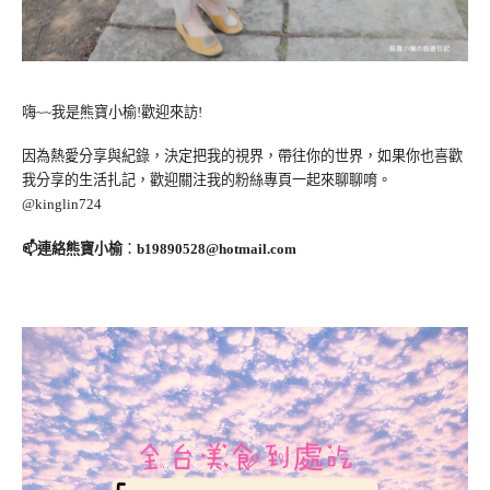
嗨~~我是熊寶小榆!歡迎來訪!
因為熱愛分享與紀錄，決定把我的視界，帶往你的世界，如果你也喜歡
我分享的生活扎記，歡迎關注我的粉絲專頁一起來聊聊唷。
@kinglin724
📫連絡熊寶小榆
：
b19890528@hotmail.com