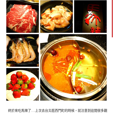
終於來吃馬辣了….上次去台北逛西門町的時候，就注意到這間很多觀