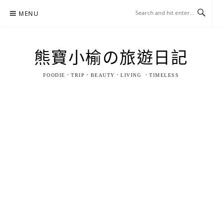
Skip
MENU
to
content
熊寶小榆の旅遊日記
FOODIE．TRIP．BEAUTY．LIVING ．TIMELESS