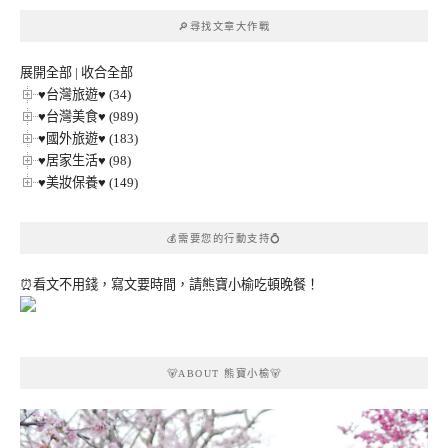
章
🔎尋找文章大作戰
分
類
展開全部
|
收合全部
♥台灣旅遊♥ (34)
♥台灣美食♥ (989)
♥國外旅遊♥ (183)
♥居家生活♥ (98)
♥美妝保養♥ (149)
💰需要您的行動支持💍
⏰看文不用錢，寫文要時間，請熊寶小榆吃頓晚餐！
🐻ABOUT 熊寶小榆🐻