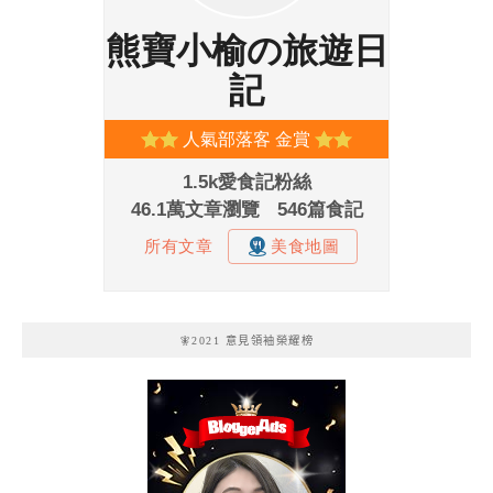
🧚2021 意見領袖榮耀榜