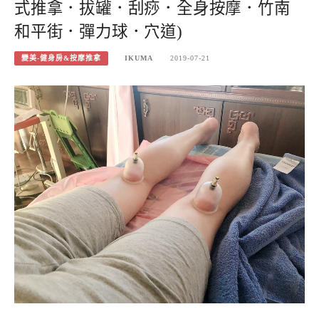
式推拿．拔罐．刮痧．全身按摩．竹南
和平街．彈力球．穴道)
變美-健身房&按摩推拿
IKUMA
2019-07-21