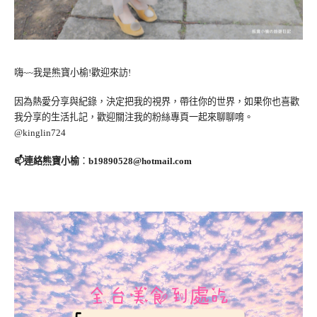
嗨~~我是熊寶小榆!歡迎來訪!
因為熱愛分享與紀錄，決定把我的視界，帶往你的世界，如果你也喜歡
我分享的生活扎記，歡迎關注我的粉絲專頁一起來聊聊唷。
@kinglin724
📫連絡熊寶小榆
：
b19890528@hotmail.com