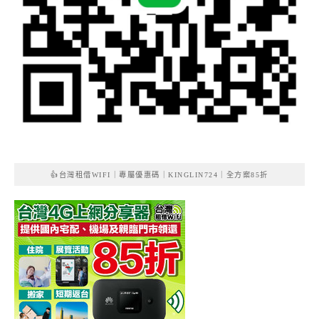
👍台灣租借WIFI｜專屬優惠碼｜KINGLIN724｜全方案85折