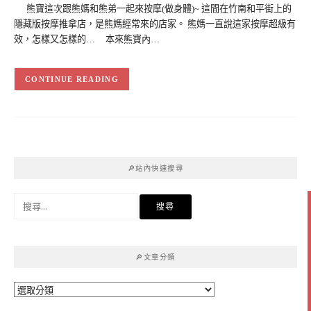
熊寶這次跟熊媽和熊弟一起來按摩(做身體)~ 這間在竹南和平街上的
隱藏版按摩推拿店，是熊媽經常來的店家。 熊媽一直說這家按摩超級有
效，怎樣又怎樣的… 本來熊寶內…
CONTINUE READING
🔎站內快速搜尋
搜
尋
關
鍵
🔎文章分類
字:
🔎
文