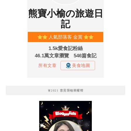
🧚2021 意見領袖榮耀榜