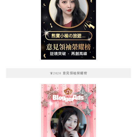
熊寶小榆の旅遊日
記
🧚2020 意見領袖榮耀榜