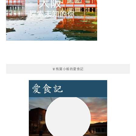
🧚熊寶小榆的愛食記