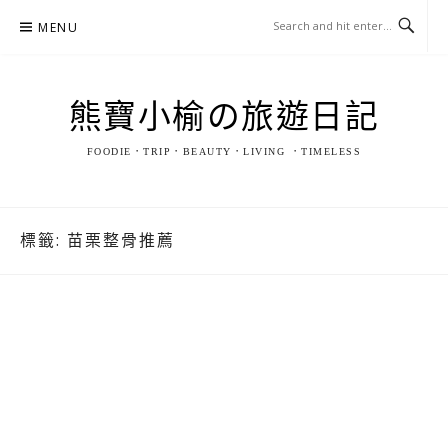
Skip
MENU
to
content
熊寶小榆の旅遊日記
FOODIE．TRIP．BEAUTY．LIVING ．TIMELESS
標籤:
苗栗整骨推薦