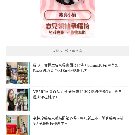
熊寶小榆
🔎燒ㄟ~新上架文章
貓咪主食糧及貓咪餐食開箱心得，Summit10 森咪特 &
Pawta 波塔 & Food Studio寵湯工坊。
YBARRA 益百萊 西班牙原裝 特級冷壓初榨橄欖油! 輕食
雞肉沙拉料理。
老協珍袋裝人蔘精開箱心得，輕巧新上市，隨身袋著走補
氣! 全聯販售優惠中。