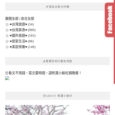
章
🔎尋找文章大作戰
分
類
展開全部
|
收合全部
♥台灣旅遊♥ (34)
♥台灣美食♥ (989)
♥國外旅遊♥ (183)
♥居家生活♥ (98)
♥美妝保養♥ (149)
💰需要您的行動支持💍
⏰看文不用錢，寫文要時間，請熊寶小榆吃頓晚餐！
🐻ABOUT 熊寶小榆🐻