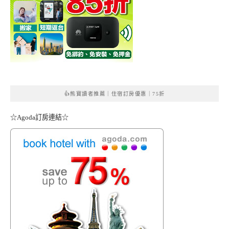
👍熊寶讀者推薦｜住宿訂房優惠｜75折
☆Agoda訂房連結☆