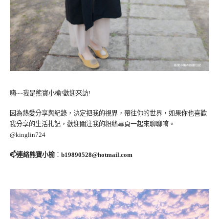
嗨~~我是熊寶小榆!歡迎來訪!
因為熱愛分享與紀錄，決定把我的視界，帶往你的世界，如果你也喜歡
我分享的生活扎記，歡迎關注我的粉絲專頁一起來聊聊唷。
@kinglin724
📫連絡熊寶小榆
：
b19890528@hotmail.com