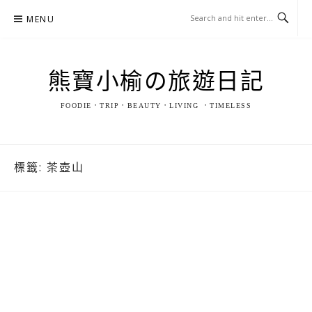
Skip
MENU
to
content
熊寶小榆の旅遊日記
FOODIE．TRIP．BEAUTY．LIVING ．TIMELESS
標籤:
茶壺山