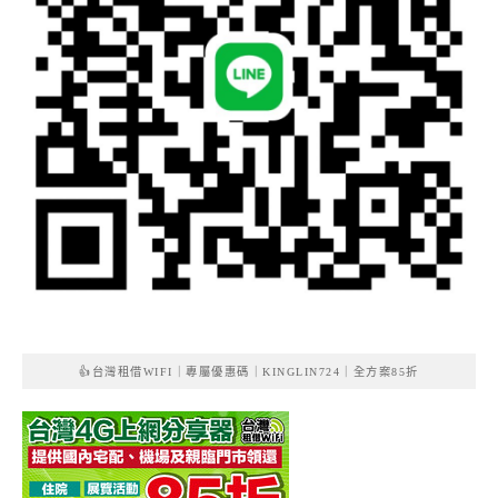
👍台灣租借WIFI｜專屬優惠碼｜KINGLIN724｜全方案85折