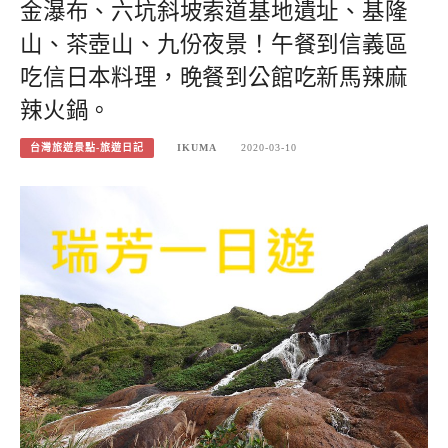
金瀑布、六坑斜坡索道基地遺址、基隆
山、茶壺山、九份夜景！午餐到信義區
吃信日本料理，晚餐到公館吃新馬辣麻
辣火鍋。
台灣旅遊景點-旅遊日記
IKUMA
2020-03-10