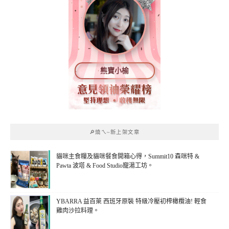
熊寶小榆
🔎燒ㄟ~新上架文章
貓咪主食糧及貓咪餐食開箱心得，Summit10 森咪特 &
Pawta 波塔 & Food Studio寵湯工坊。
YBARRA 益百萊 西班牙原裝 特級冷壓初榨橄欖油! 輕食
雞肉沙拉料理。