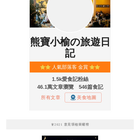
🧚2021 意見領袖榮耀榜