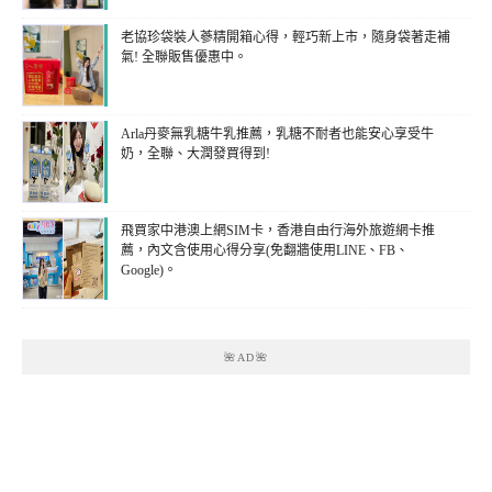
老協珍袋裝人蔘精開箱心得，輕巧新上市，隨身袋著走補
氣! 全聯販售優惠中。
Arla丹麥無乳糖牛乳推薦，乳糖不耐者也能安心享受牛
奶，全聯、大潤發買得到!
飛買家中港澳上網SIM卡，香港自由行海外旅遊網卡推
薦，內文含使用心得分享(免翻牆使用LINE、FB、
Google)。
🌺AD🌺