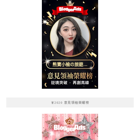
熊寶小榆の旅遊日
記
🧚2020 意見領袖榮耀榜