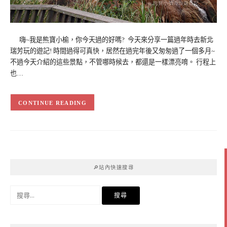
嗨~我是熊寶小榆，你今天過的好嗎? 今天來分享一篇過年時去新北
瑞芳玩的遊記! 時間過得可真快，居然在過完年後又匆匆過了一個多月~
不過今天介紹的這些景點，不管哪時候去，都還是一樣漂亮唷。 行程上
也…
CONTINUE READING
🔎站內快速搜尋
搜
尋
關
鍵