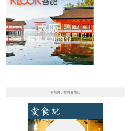
🧚熊寶小榆的愛食記