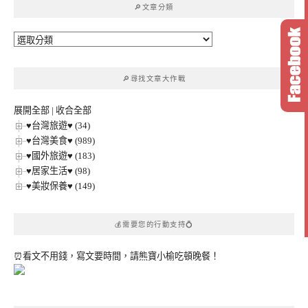
🔎文章分類
字:
🔎
文
章
🔎尋找文章大作戰
分
類
展開全部
|
收合全部
♥台灣旅遊♥ (34)
♥台灣美食♥ (989)
♥國外旅遊♥ (183)
♥居家生活♥ (98)
♥美妝保養♥ (149)
💰需要您的行動支持💍
⏰看文不用錢，寫文要時間，請熊寶小榆吃頓晚餐！