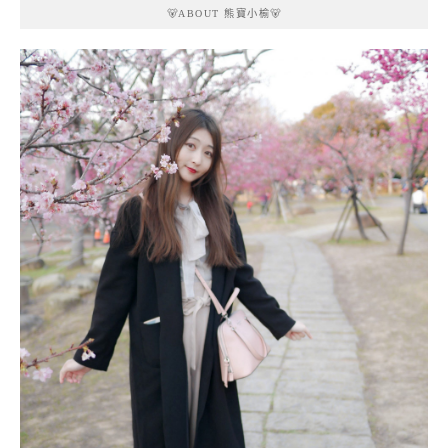
🐻ABOUT 熊寶小榆🐻