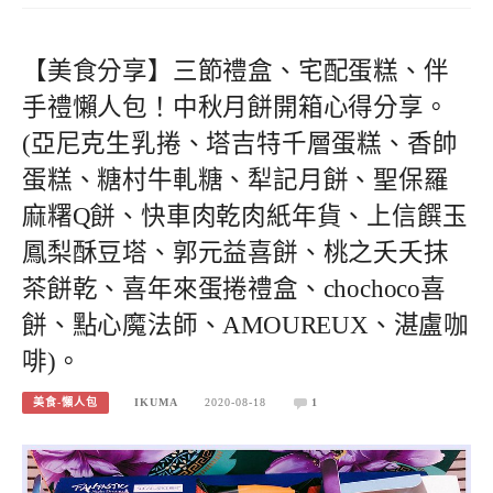
【美食分享】三節禮盒、宅配蛋糕、伴
手禮懶人包！中秋月餅開箱心得分享。
(亞尼克生乳捲、塔吉特千層蛋糕、香帥
蛋糕、糖村牛軋糖、犁記月餅、聖保羅
麻糬Q餅、快車肉乾肉紙年貨、上信饌玉
鳳梨酥豆塔、郭元益喜餅、桃之夭夭抹
茶餅乾、喜年來蛋捲禮盒、chochoco喜
餅、點心魔法師、AMOUREUX、湛盧咖
啡)。
美食-懶人包
IKUMA
2020-08-18
1