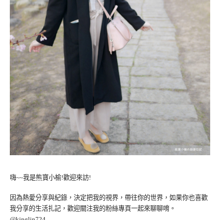
嗨~~我是熊寶小榆!歡迎來訪!
因為熱愛分享與紀錄，決定把我的視界，帶往你的世界，如果你也喜歡
我分享的生活扎記，歡迎關注我的粉絲專頁一起來聊聊唷。
@kinglin724