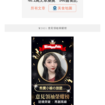
🧚2021 意見領袖榮耀榜
熊寶小榆の旅遊日
記