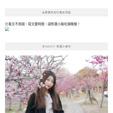
💰需要您的行動支持💍
⏰看文不用錢，寫文要時間，請熊寶小榆吃頓晚餐！
🐻ABOUT 熊寶小榆🐻