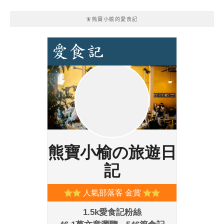
🧚熊寶小榆的愛食記