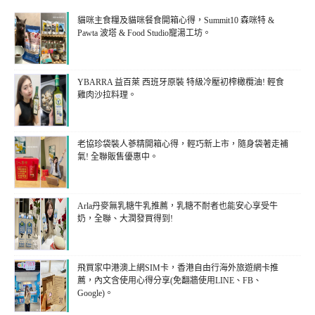
貓咪主食糧及貓咪餐食開箱心得，Summit10 森咪特 &
Pawta 波塔 & Food Studio寵湯工坊。
YBARRA 益百萊 西班牙原裝 特級冷壓初榨橄欖油! 輕食
雞肉沙拉料理。
老協珍袋裝人蔘精開箱心得，輕巧新上市，隨身袋著走補
氣! 全聯販售優惠中。
Arla丹麥無乳糖牛乳推薦，乳糖不耐者也能安心享受牛
奶，全聯、大潤發買得到!
飛買家中港澳上網SIM卡，香港自由行海外旅遊網卡推
薦，內文含使用心得分享(免翻牆使用LINE、FB、
Google)。