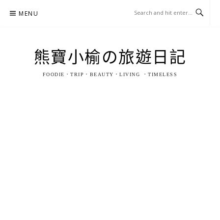
Skip
MENU
to
content
熊寶小榆の旅遊日記
FOODIE．TRIP．BEAUTY．LIVING ．TIMELESS