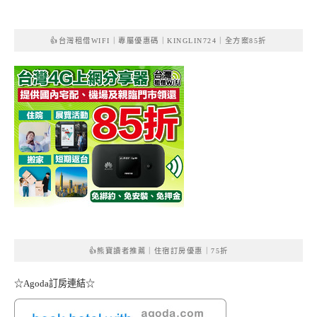
👍台灣租借WIFI｜專屬優惠碼｜KINGLIN724｜全方案85折
👍熊寶讀者推薦｜住宿訂房優惠｜75折
☆Agoda訂房連結☆