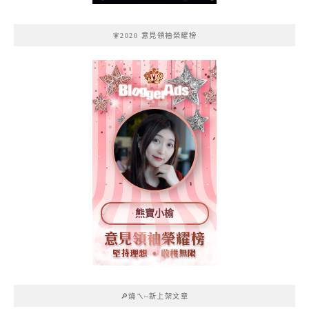
🧚2020 意見領袖榮耀榜
熊寶小榆
🔎燒ㄟ~新上架文章