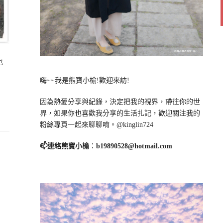
也
嗨~~我是熊寶小榆!歡迎來訪!
因為熱愛分享與紀錄，決定把我的視界，帶往你的世
界，如果你也喜歡我分享的生活扎記，歡迎關注我的
粉絲專頁一起來聊聊唷。@kinglin724
📫連絡熊寶小榆
：
b19890528@hotmail.com