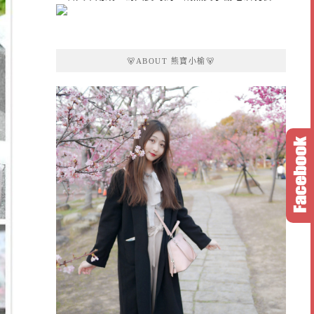
🐻ABOUT 熊寶小榆🐻