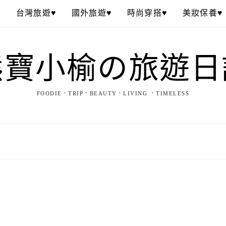
♥
台灣旅遊♥
國外旅遊♥
時尚穿搭♥
美妝保養♥
熊寶小榆の旅遊日
FOODIE．TRIP．BEAUTY．LIVING ．TIMELESS