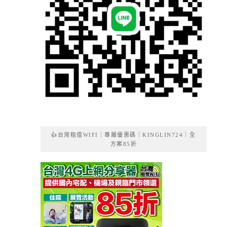
👍台灣租借WIFI｜專屬優惠碼｜KINGLIN724｜全
方案85折