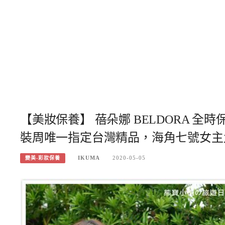
【美妝保養】 蓓朵娜 BELDORA 
裝周唯一指定台灣精品，海角七號女主
IKUMA
2020-05-05
變美-彩妝保養