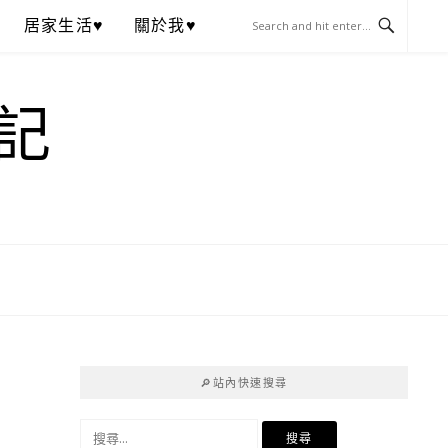
居家生活♥
關於我♥
記
🔎站內快速搜尋
搜