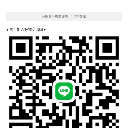
👍熊寶小榆愛團購｜LINE群組
▼馬上加入好物交流團▼