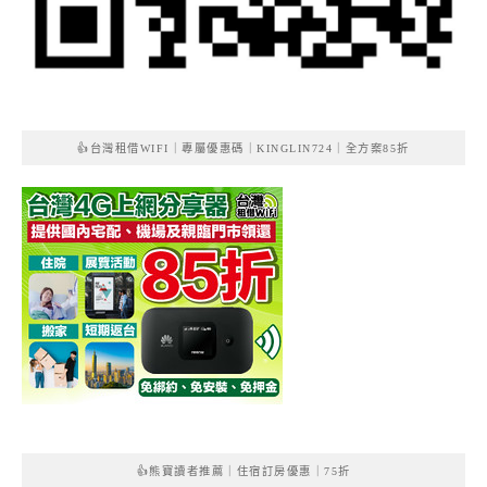
👍台灣租借WIFI｜專屬優惠碼｜KINGLIN724｜全方案85折
👍熊寶讀者推薦｜住宿訂房優惠｜75折