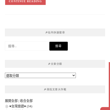
CONTINUE READING
🔎站內快速搜尋
搜
尋
關
鍵
🔎文章分類
字:
🔎
文
章
🔎尋找文章大作戰
分
類
展開全部
|
收合全部
♥台灣旅遊♥ (34)