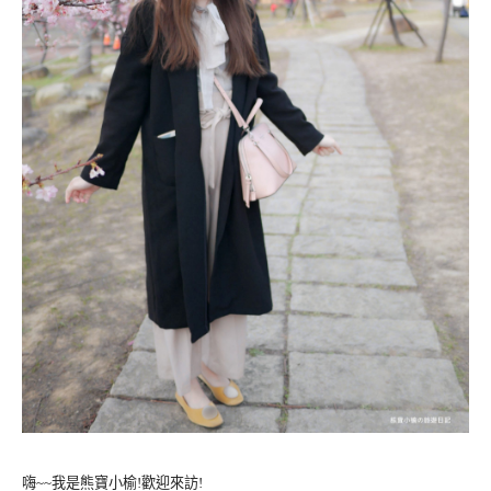
嗨~~我是熊寶小榆!歡迎來訪!