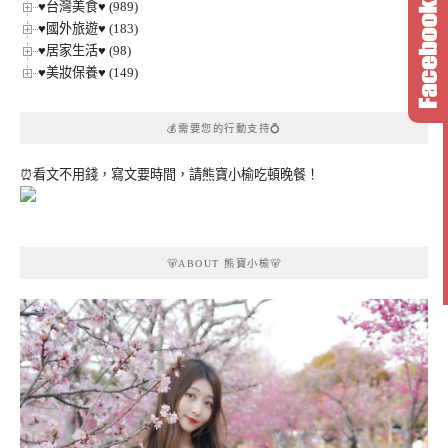
♥台灣美食♥ (989)
♥國外旅遊♥ (183)
♥居家生活♥ (98)
♥美妝保養♥ (149)
💰需要您的行動支持💍
⏰看文不用錢，寫文要時間，請熊寶小榆吃頓晚餐！
🐻ABOUT 熊寶小榆🐻