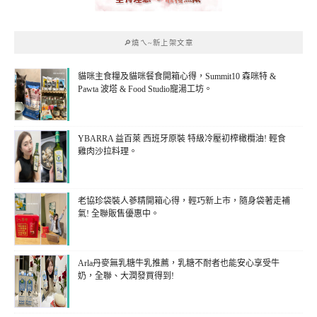
🔎燒ㄟ~新上架文章
貓咪主食糧及貓咪餐食開箱心得，Summit10 森咪特 &
Pawta 波塔 & Food Studio寵湯工坊。
YBARRA 益百萊 西班牙原裝 特級冷壓初榨橄欖油! 輕食
雞肉沙拉料理。
老協珍袋裝人蔘精開箱心得，輕巧新上市，隨身袋著走補
氣! 全聯販售優惠中。
Arla丹麥無乳糖牛乳推薦，乳糖不耐者也能安心享受牛
奶，全聯、大潤發買得到!