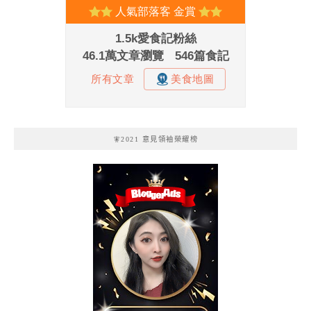
🧚2021 意見領袖榮耀榜