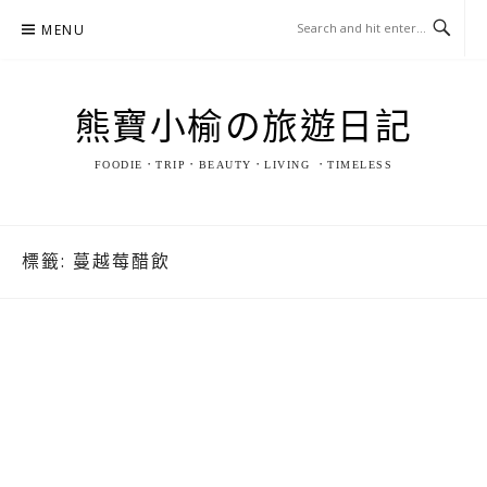
Skip
MENU
to
content
熊寶小榆の旅遊日記
FOODIE．TRIP．BEAUTY．LIVING ．TIMELESS
標籤:
蔓越莓醋飲