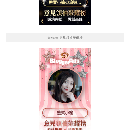
熊寶小榆の旅遊日
記
🧚2020 意見領袖榮耀榜
熊寶小榆