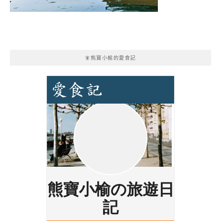
🧚熊寶小榆的愛食記