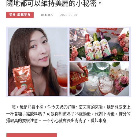
隨地都可以維持美麗的小秘密。
美食-網購美食
IKUMA
2020-06-20
嗨，我是熊寶小榆，你今天過的好嗎? 夏天​真的​​來啦，總是想要來上
一杯含糖手搖飲料嗎？ 可是你知道嗎？25歲過後，代謝下降後，糖分的
攝取真的要很注意。 一不小心就會長出肉肉了，看起來身…