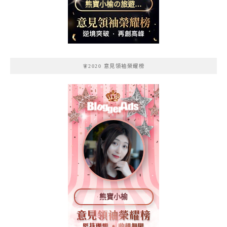
熊寶小榆の旅遊日
記
🧚2020 意見領袖榮耀榜
熊寶小榆