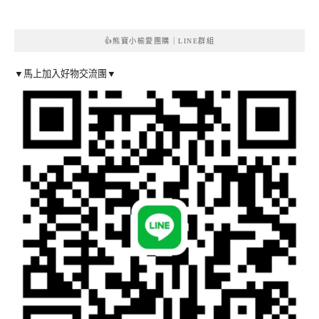
👍熊寶小榆愛團購｜LINE群組
▼馬上加入好物交流團▼