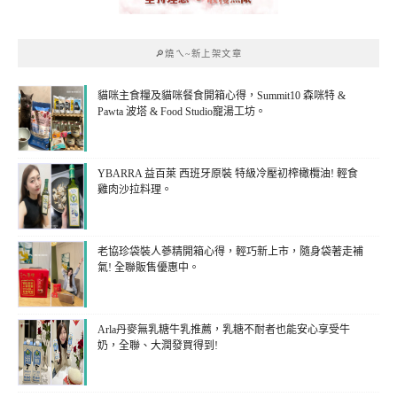
🔎燒ㄟ~新上架文章
貓咪主食糧及貓咪餐食開箱心得，Summit10 森咪特 &
Pawta 波塔 & Food Studio寵湯工坊。
YBARRA 益百萊 西班牙原裝 特級冷壓初榨橄欖油! 輕食
雞肉沙拉料理。
老協珍袋裝人蔘精開箱心得，輕巧新上市，隨身袋著走補
氣! 全聯販售優惠中。
Arla丹麥無乳糖牛乳推薦，乳糖不耐者也能安心享受牛
奶，全聯、大潤發買得到!