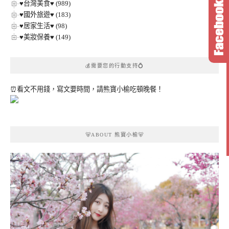
♥台灣美食♥ (989)
♥國外旅遊♥ (183)
♥居家生活♥ (98)
♥美妝保養♥ (149)
💰需要您的行動支持💍
⏰看文不用錢，寫文要時間，請熊寶小榆吃頓晚餐！
🐻ABOUT 熊寶小榆🐻