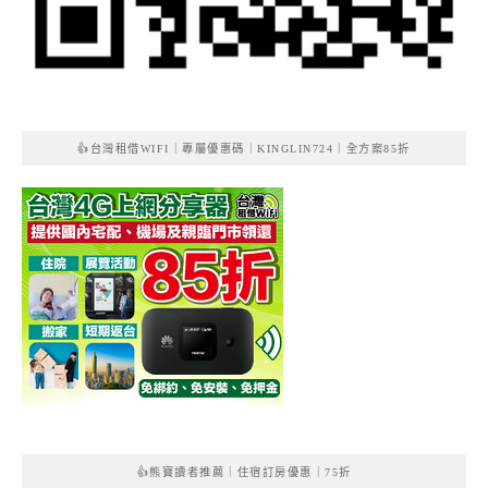
👍台灣租借WIFI｜專屬優惠碼｜KINGLIN724｜全方案85折
👍熊寶讀者推薦｜住宿訂房優惠｜75折