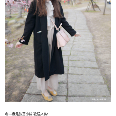
嗨~~我是熊寶小榆!歡迎來訪!