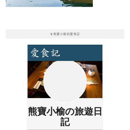
🧚熊寶小榆的愛食記