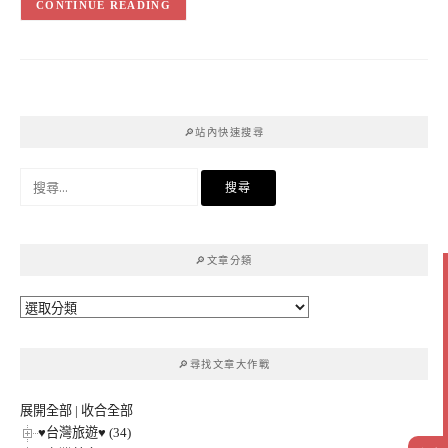
CONTINUE READING
🔎站內快速搜尋
搜
尋
關
鍵
🔎文章分類
字:
🔎
文
章
🔎尋找文章大作戰
分
類
展開全部
|
收合全部
♥台灣旅遊♥ (34)