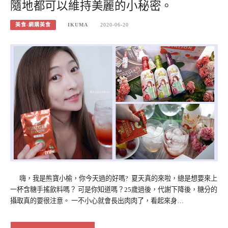
隨地都可以維持美麗的小秘密。
美食-網購美食
IKUMA
2020-06-20
嗨，我是熊寶小榆，你今天過的好嗎? 夏天​真的​​來啦，總是想要來上
一杯含糖手搖飲料嗎？ 可是你知道嗎？25歲過後，代謝下降後，糖分的
攝取真的要很注意。 一不小心就會長出肉肉了，看起來身…