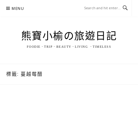
Skip
MENU
to
content
熊寶小榆の旅遊日記
FOODIE．TRIP．BEAUTY．LIVING ．TIMELESS
標籤:
蔓越莓醋