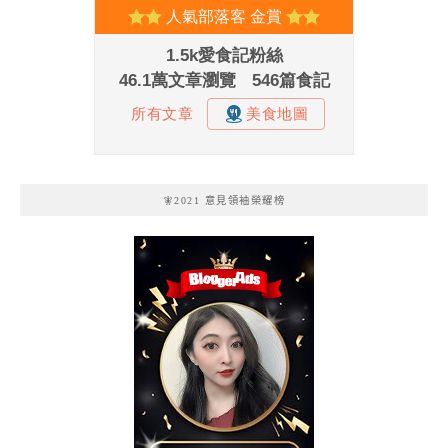
🧚2021 意見領袖榮耀榜