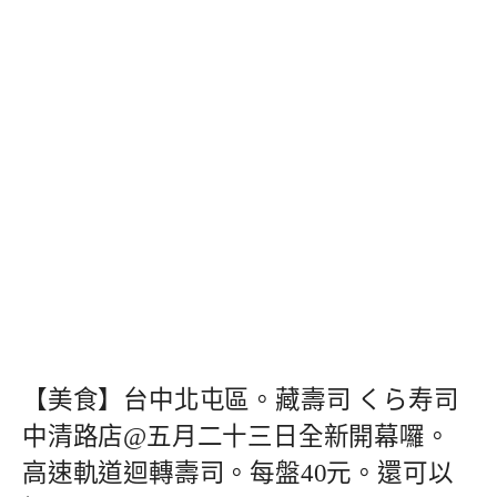
【美食】台中北屯區。藏壽司 くら寿司
中清路店@五月二十三日全新開幕囉。
高速軌道迴轉壽司。每盤40元。還可以