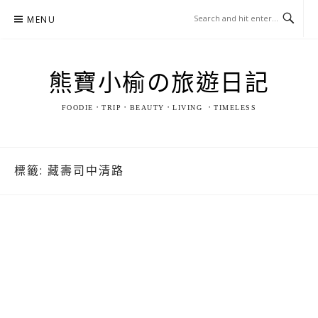
Skip
MENU
to
content
熊寶小榆の旅遊日記
FOODIE．TRIP．BEAUTY．LIVING ．TIMELESS
標籤:
藏壽司中清路