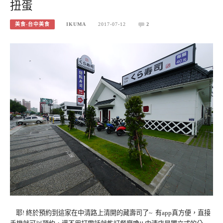
扭蛋
美食-台中美食
IKUMA
2017-07-12
2
耶! 終於預約到這家在中清路上清開的藏壽司了~ 有app真方便，直接