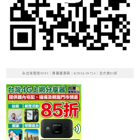
👍台灣租借WIFI｜專屬優惠碼｜KINGLIN724｜全方案85折