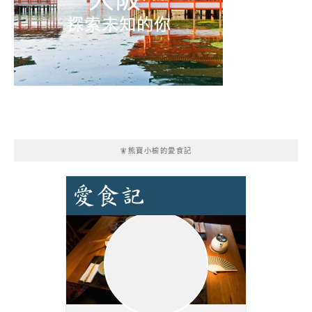
🧚熊寶小榆的愛食記