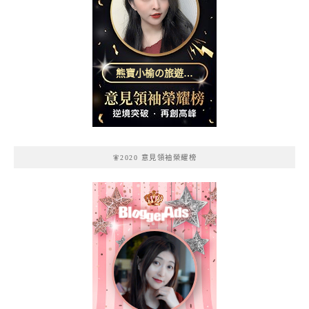
熊寶小榆の旅遊日
記
🧚2020 意見領袖榮耀榜