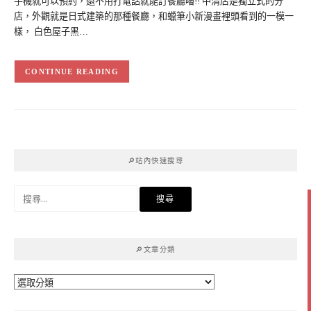
手機就可以預約，還不用打電話就能訂餐廳嚕!! 中清店是獨立式的分
店，外觀就是日式建築的那種餐廳，和蠟筆小新漫畫裡頭看到的一模一
樣， 白色屋子黑…
CONTINUE READING
🔎站內快速搜尋
搜
尋
關
鍵
🔎文章分類
字:
🔎
文