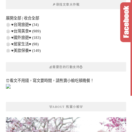
章
🔎尋找文章大作戰
分
類
展開全部
|
收合全部
♥台灣旅遊♥ (34)
♥台灣美食♥ (989)
♥國外旅遊♥ (183)
♥居家生活♥ (98)
♥美妝保養♥ (149)
💰需要您的行動支持💍
⏰看文不用錢，寫文要時間，請熊寶小榆吃頓晚餐！
🐻ABOUT 熊寶小榆🐻