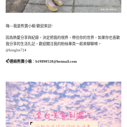
嗨~~我是熊寶小榆!歡迎來訪!
因為熱愛分享與紀錄，決定把我的視界，帶往你的世界，如果你也喜歡
我分享的生活扎記，歡迎關注我的粉絲專頁一起來聊聊唷。
@kinglin724
📫連絡熊寶小榆
：
b19890528@hotmail.com