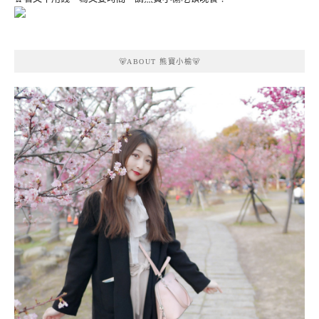
🐻ABOUT 熊寶小榆🐻