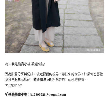
嗨~~我是熊寶小榆!歡迎來訪!
因為熱愛分享與紀錄，決定把我的視界，帶往你的世界，如果你也喜歡
我分享的生活扎記，歡迎關注我的粉絲專頁一起來聊聊唷。
@kinglin724
📫連絡熊寶小榆
：
b19890528@hotmail.com