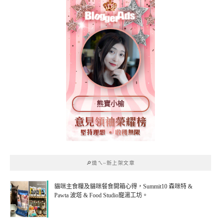
熊寶小榆
🔎燒ㄟ~新上架文章
貓咪主食糧及貓咪餐食開箱心得，Summit10 森咪特 &
Pawta 波塔 & Food Studio寵湯工坊。