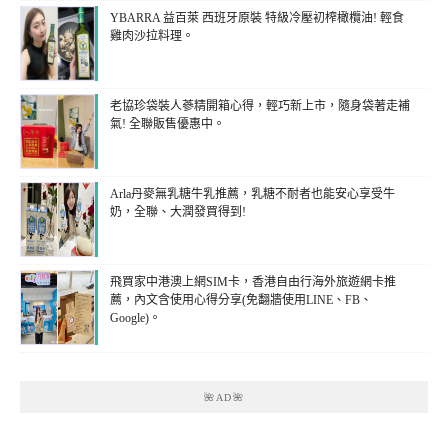
YBARRA 益百萊 西班牙原裝 特級冷壓初榨橄欖油! 輕食
雞肉沙拉料理。
老協珍袋裝人蔘精開箱心得，輕巧新上市，隨身袋著走補
氣! 全聯販售優惠中。
Arla丹麥無乳糖牛乳推薦，乳糖不耐者也能安心享受牛
奶，全聯、大潤發買得到!
飛買家中港澳上網SIM卡，香港自由行海外旅遊網卡推
薦，內文含使用心得分享(免翻牆使用LINE、FB、
Google)。
🌺AD🌺