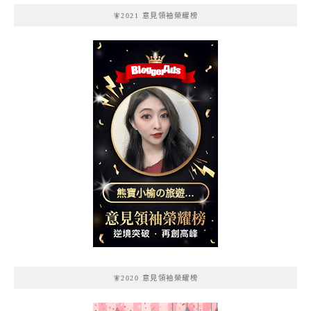
🧚2021 意見領袖榮耀榜
熊寶小榆の旅遊日
記
🧚2020 意見領袖榮耀榜