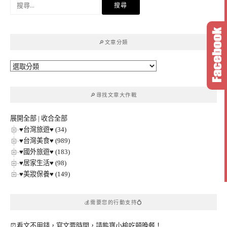
搜
尋
關
鍵
🔎文章分類
字:
🔎
文
章
🔎尋找文章大作戰
分
類
展開全部
|
收合全部
♥台灣旅遊♥ (34)
♥台灣美食♥ (989)
♥國外旅遊♥ (183)
♥居家生活♥ (98)
♥美妝保養♥ (149)
💰需要您的行動支持💍
⏰看文不用錢，寫文要時間，請熊寶小榆吃頓晚餐！