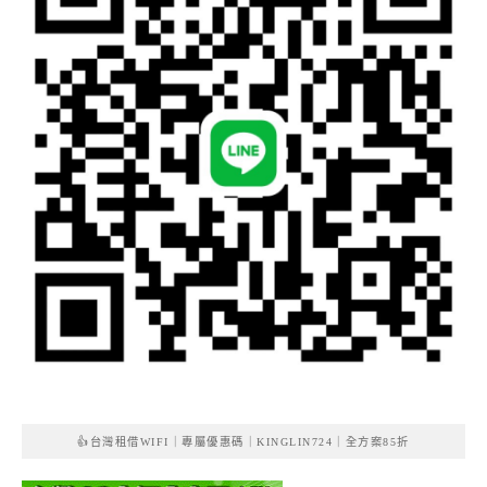
👍台灣租借WIFI｜專屬優惠碼｜KINGLIN724｜全方案85折