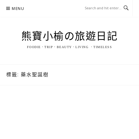
Skip
MENU
to
content
熊寶小榆の旅遊日記
FOODIE．TRIP．BEAUTY．LIVING ．TIMELESS
標籤:
藥水聖誕樹