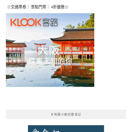
☆交通票卷｜ 景點門票｜ 4折優惠☆
🧚熊寶小榆的愛食記