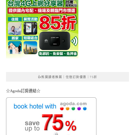
👍熊寶讀者推薦｜住宿訂房優惠｜75折
☆Agoda訂房連結☆