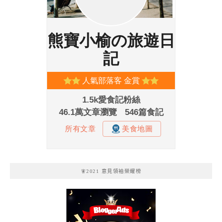
🧚2021 意見領袖榮耀榜