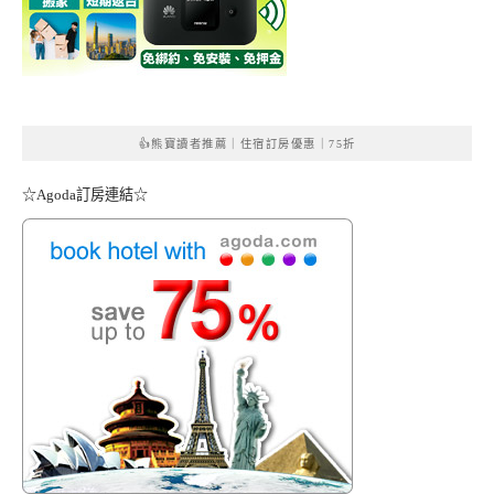
👍熊寶讀者推薦｜住宿訂房優惠｜75折
☆Agoda訂房連結☆