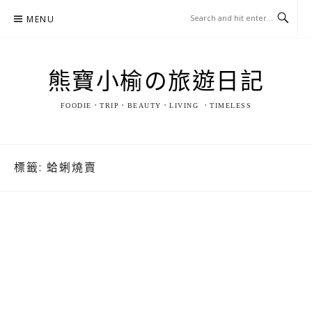
Skip
MENU
to
content
熊寶小榆の旅遊日記
FOODIE．TRIP．BEAUTY．LIVING ．TIMELESS
標籤:
蛤蜊燒賣