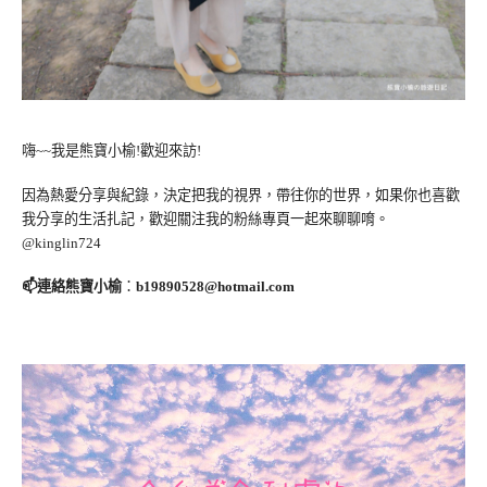
嗨~~我是熊寶小榆!歡迎來訪!
因為熱愛分享與紀錄，決定把我的視界，帶往你的世界，如果你也喜歡
我分享的生活扎記，歡迎關注我的粉絲專頁一起來聊聊唷。
@kinglin724
📫連絡熊寶小榆
：
b19890528@hotmail.com