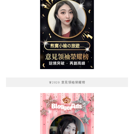
熊寶小榆の旅遊日
記
🧚2020 意見領袖榮耀榜