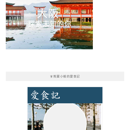
🧚熊寶小榆的愛食記