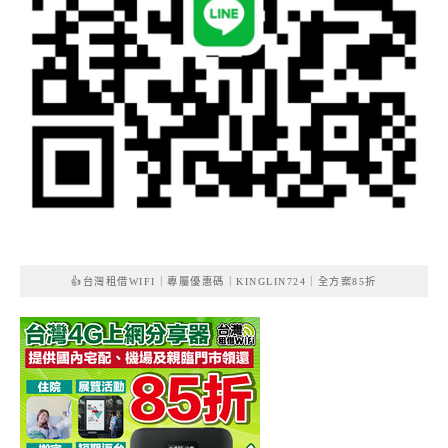
👍台灣租借WIFI｜專屬優惠碼｜KINGLIN724｜全方案85折