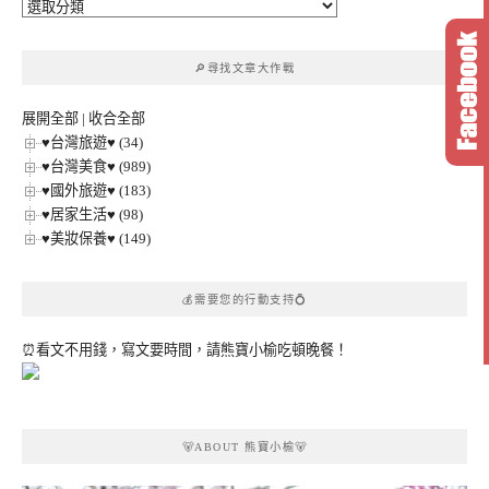
🔎
文
章
🔎尋找文章大作戰
分
類
展開全部
|
收合全部
♥台灣旅遊♥ (34)
♥台灣美食♥ (989)
♥國外旅遊♥ (183)
♥居家生活♥ (98)
♥美妝保養♥ (149)
💰需要您的行動支持💍
⏰看文不用錢，寫文要時間，請熊寶小榆吃頓晚餐！
🐻ABOUT 熊寶小榆🐻