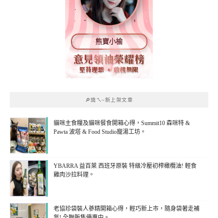
熊寶小榆
🔎燒ㄟ~新上架文章
貓咪主食糧及貓咪餐食開箱心得，Summit10 森咪特 &
Pawta 波塔 & Food Studio寵湯工坊。
YBARRA 益百萊 西班牙原裝 特級冷壓初榨橄欖油! 輕食
雞肉沙拉料理。
老協珍袋裝人蔘精開箱心得，輕巧新上市，隨身袋著走補
氣! 全聯販售優惠中。