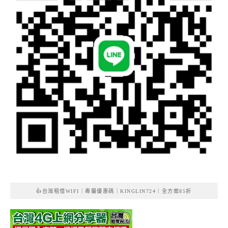
👍台灣租借WIFI｜專屬優惠碼｜KINGLIN724｜全方案85折