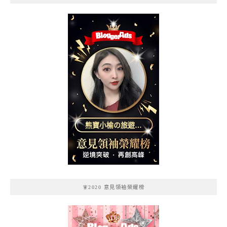
熊寶小榆の旅遊日
記
🧚2020 意見領袖榮耀榜