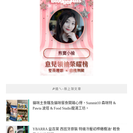
熊寶小榆
🔎燒ㄟ~新上架文章
貓咪主食糧及貓咪餐食開箱心得，Summit10 森咪特 &
Pawta 波塔 & Food Studio寵湯工坊。
YBARRA 益百萊 西班牙原裝 特級冷壓初榨橄欖油! 輕食