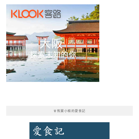
🧚熊寶小榆的愛食記