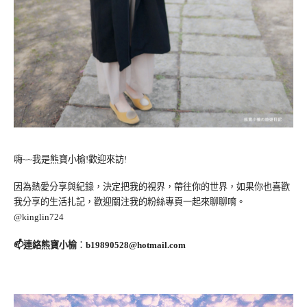
嗨~~我是熊寶小榆!歡迎來訪!
因為熱愛分享與紀錄，決定把我的視界，帶往你的世界，如果你也喜歡
我分享的生活扎記，歡迎關注我的粉絲專頁一起來聊聊唷。
@kinglin724
📫連絡熊寶小榆
：
b19890528@hotmail.com