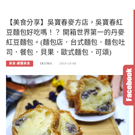
【美食分享】吳寶春麥方店，吳寶春紅
豆麵包好吃嗎！？ 開箱世界第一的丹麥
紅豆麵包。(麵包店．台式麵包．麵包吐
司．餐包．貝果．歐式麵包．可頌)
美食-網購美食
IKUMA
2019-10-08