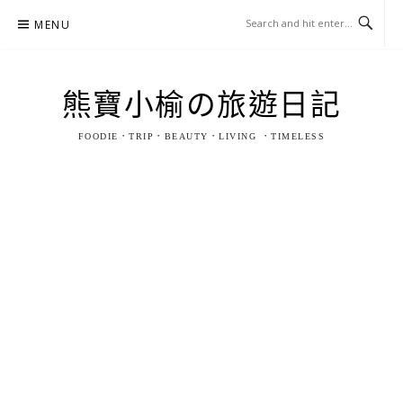
Skip
MENU
to
content
熊寶小榆の旅遊日記
FOODIE．TRIP．BEAUTY．LIVING ．TIMELESS