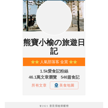
🧚2021 意見領袖榮耀榜