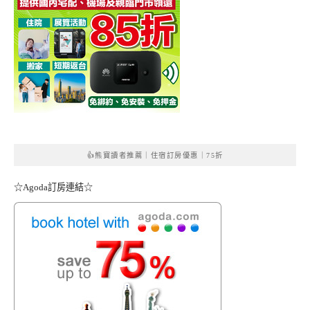
👍熊寶讀者推薦｜住宿訂房優惠｜75折
☆Agoda訂房連結☆