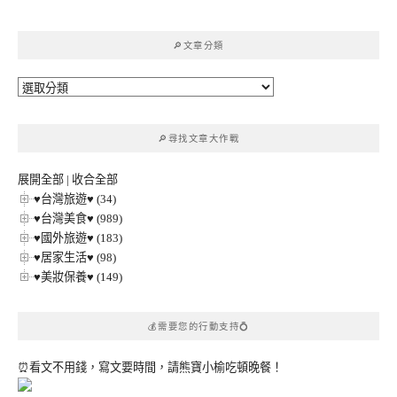
關
鍵
🔎文章分類
字:
🔎
文
章
🔎尋找文章大作戰
分
類
展開全部
|
收合全部
♥台灣旅遊♥ (34)
♥台灣美食♥ (989)
♥國外旅遊♥ (183)
♥居家生活♥ (98)
♥美妝保養♥ (149)
💰需要您的行動支持💍
⏰看文不用錢，寫文要時間，請熊寶小榆吃頓晚餐！