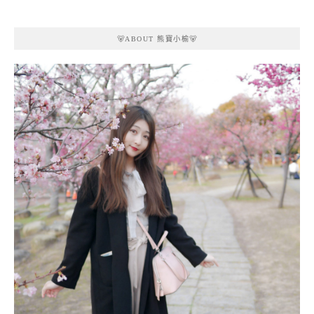
🐻ABOUT 熊寶小榆🐻