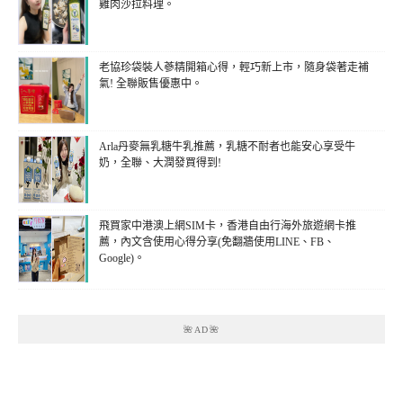
雞肉沙拉料理。
老協珍袋裝人蔘精開箱心得，輕巧新上市，隨身袋著走補
氣! 全聯販售優惠中。
Arla丹麥無乳糖牛乳推薦，乳糖不耐者也能安心享受牛
奶，全聯、大潤發買得到!
飛買家中港澳上網SIM卡，香港自由行海外旅遊網卡推
薦，內文含使用心得分享(免翻牆使用LINE、FB、
Google)。
🌺AD🌺