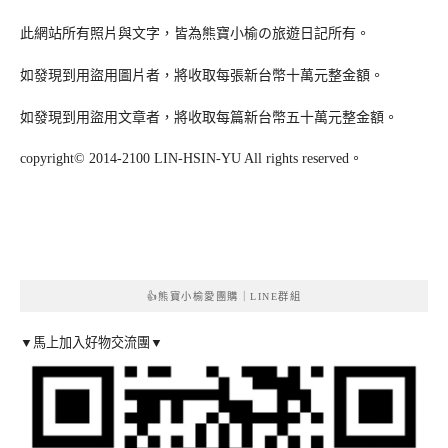
此網站所有照片與文字，皆為熊寶小榆の旅遊日記所有。
如發現到用盜用圖片者，將收取每張新台幣十萬元整金額。
如發現到用盜用文章者，將收取每篇新台幣五十萬元整金額。
copyright© 2014-2100 LIN-HSIN-YU All rights reserved。
👍熊寶小榆愛團購｜LINE群組
▼馬上加入好物交流團▼