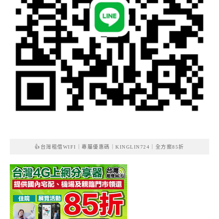
👍台灣租借WIFI｜專屬優惠碼｜KINGLIN724｜全方案85折