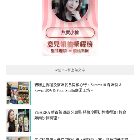
熊寶小榆
🔎燒ㄟ~新上架文章
貓咪主食糧及貓咪餐食開箱心得，Summit10 森咪特 &
Pawta 波塔 & Food Studio寵湯工坊。
YBARRA 益百萊 西班牙原裝 特級冷壓初榨橄欖油! 輕食
雞肉沙拉料理。