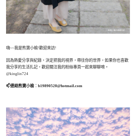
嗨~~我是熊寶小榆!歡迎來訪!
因為熱愛分享與紀錄，決定把我的視界，帶往你的世界，如果你也喜歡
我分享的生活扎記，歡迎關注我的粉絲專頁一起來聊聊唷。
@kinglin724
📫連絡熊寶小榆
：
b19890528@hotmail.com