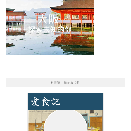
🧚熊寶小榆的愛食記