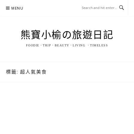
Skip
MENU
to
content
熊寶小榆の旅遊日記
FOODIE．TRIP．BEAUTY．LIVING ．TIMELESS
標籤:
超人氣美食