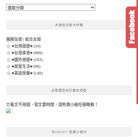
🔎
文
章
🔎尋找文章大作戰
分
類
展開全部
|
收合全部
♥台灣旅遊♥ (34)
♥台灣美食♥ (989)
♥國外旅遊♥ (183)
♥居家生活♥ (98)
♥美妝保養♥ (149)
💰需要您的行動支持💍
⏰看文不用錢，寫文要時間，請熊寶小榆吃頓晚餐！
🐻ABOUT 熊寶小榆🐻