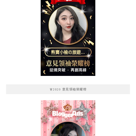
熊寶小榆の旅遊日
記
🧚2020 意見領袖榮耀榜