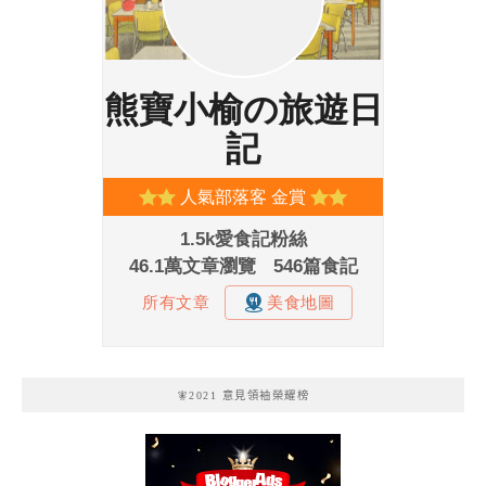
🧚2021 意見領袖榮耀榜