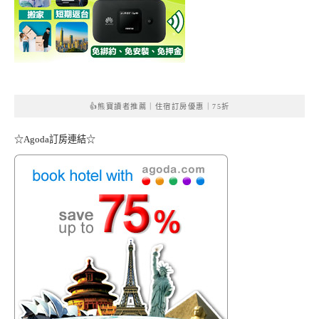
👍熊寶讀者推薦｜住宿訂房優惠｜75折
☆Agoda訂房連結☆