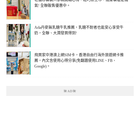
老協珍袋裝人蔘精開箱心得，輕巧新上市，隨身袋著走補
氣! 全聯販售優惠中。
Arla丹麥無乳糖牛乳推薦，乳糖不耐者也能安心享受牛
奶，全聯、大潤發買得到!
飛買家中港澳上網SIM卡，香港自由行海外旅遊網卡推
薦，內文含使用心得分享(免翻牆使用LINE、FB、
Google)。
🌺AD🌺