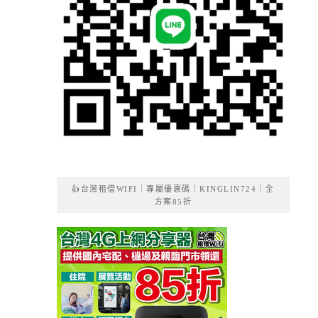
👍台灣租借WIFI｜專屬優惠碼｜KINGLIN724｜全
方案85折