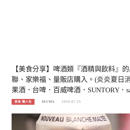
【美食分享】啤酒類『酒精與飲料』的
聯、家樂福、量販店購入。(炎炎夏日
果酒．台啤．百威啤酒．SUNTORY．sapp
IKUMA
2019-07-25
美食-懶人包