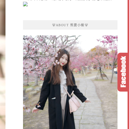
🐻ABOUT 熊寶小榆🐻