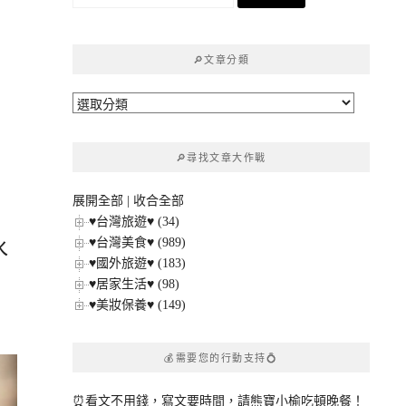
尋
關
鍵
🔎文章分類
字:
🔎
文
章
🔎尋找文章大作戰
分
類
展開全部
|
收合全部
♥台灣旅遊♥ (34)
♥台灣美食♥ (989)
水
♥國外旅遊♥ (183)
♥居家生活♥ (98)
♥美妝保養♥ (149)
💰需要您的行動支持💍
⏰看文不用錢，寫文要時間，請熊寶小榆吃頓晚餐！