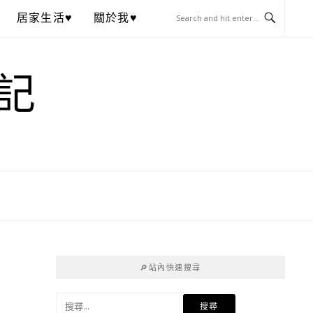
居家生活♥
關於我♥
記
🔎站內快速搜尋
搜