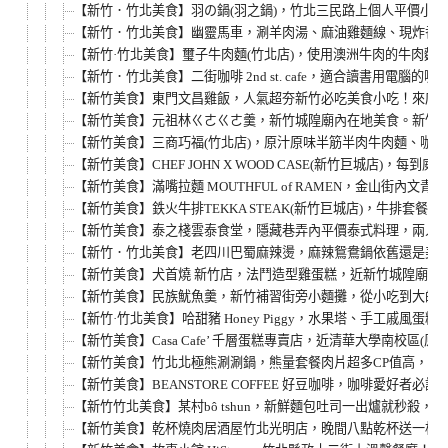
【新竹．竹北美食】羽の鍋(羽之鍋)，竹北三民路上個人平價小
【新竹．竹北美食】幽靈馬車，涮羊肉湯、麻油雞麵線、現炸香雞
【新竹·竹北美食】璽子牛肉麵(竹北店)，使用澳洲牛肉的牛肉麵
【新竹．竹北美食】二街咖啡 2nd st. cafe，適合讀書用電
【新竹美食】東門文昌雞飯，人氣超夯新竹必吃美食小吃！來店
【新竹美食】元祖林ㄍㄜㄍㄜ羹，新竹城隍廟內在地美食。新竹
【新竹美食】三商巧福(竹北店)，原汁原味半筋半肉牛肉麵、咖哩
【新竹美食】CHEF JOHN X WOOD CASE(新竹巨城店)，
【新竹美食】滿嘴拉麵 MOUTHFUL of RAMEN，金山街
【新竹美食】鉄火牛排TEKKA STEAK(新竹巨城店)，牛排套
【新竹美食】泰之棧雲泰食堂，隱藏巷弄內平價泰式料理，兩人套
【新竹．竹北美食】老四川巴蜀麻辣燙，麻辣鴛鴦鍋依舊還是美味
【新竹美食】犬首燒 新竹店，法鬥造型雞蛋糕，近新竹城隍廟創
【新竹美食】民族魷魚羹，新竹補習街旁小麵攤，從小吃到大的古早味
【新竹·竹北美食】哈甜豬 Honey Piggy，水果塔、手工戚
【新竹美食】Casa Cafe’ 千層蛋糕專賣店，近清華大學南校
【新竹美食】竹北北極熊涮涮鍋，熊量套餐肉片超多CP值高，來店
【新竹美食】BEANSTORE COFFEE 好豆咖啡，咖啡愛好者必訪
【新竹竹北美食】某村bô tshun，新鮮麵包吐司一出爐就秒殺，
【新竹美食】乾杯燒肉居酒屋竹北光明店，晚間八點乾杯送一杯，