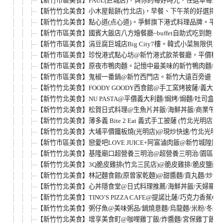
【新竹市區美食】PAUL(巨城店)，與你的莓好時光，任選草莓系
【新竹竹北美食】小木屋鬆餅(竹北店)，早餐、下午茶的好選擇
【新竹竹北美食】點心道(点心道)。爭鮮旗下港式料理品牌。平板
【新竹市區美食】國賓大飯店八方燴餐廳~buffet自助式吃到飽。
【新竹市區美食】涓豆腐巨城店Big City7樓。韓式小菜無限
【新竹市區美食】珍悅港式點心坊@新竹港式飲茶餐廳，平價種類豐
【新竹市區美食】原夜市鴨肉麵。記憶中最美味的新竹鴨肉麵/炒
【新竹市區美食】鬼椒一番鍋@新竹西門店。新竹大遠百旁邊，個人小
【新竹竹北美食】FOODY GOODY西食館@手工窯烤披薩/義大利麵/
【新竹竹北美食】NU PASTA@平價義大利麵/焗烤/焗麵/吐司盒子
【新竹竹北美食】松賀日式料理@生魚片丼飯/海鮮丼飯/商業午餐
【新竹竹北美食】薄多義 Bite 2 Eat 義式手工披薩 (竹北光明
【新竹竹北美食】大埔平價鐵板燒(光明店)@現炒快速/竹北光明一
【新竹市區美食】戀愛吧LOVE JUICE+阿富滷肉飯@新竹城隍廟
【新竹竹北美食】基隆廟口超營養三明治@超營養三明治/園區外
【新竹竹北美食】3Q脆皮雞排(竹北三民店)@脆皮雞排/脆皮鹽酥雞
【新竹竹北美食】林記麵食館(原曾家乾麵)@甜醬麵/貢丸麵/炒飯
【新竹竹北美食】心丼隱食堂@日式料理推薦/海鮮丼飯/天婦羅/鍋
【新竹竹北美食】TINO’S PIZZA CAFE@提諾比薩/巧克力香蕉O
【新竹竹北美食】粥仔魚@美味粥品/鍋燒意麵/烏龍麵/米粉/冬粉
【新竹竹北美食】增享美食町@咖哩雞丁飯/炸醬麵/宮保雞丁飯/