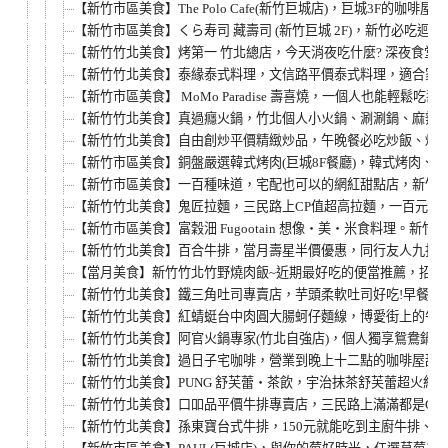
【新竹市區美食】The Polo Cafe(新竹巨城店)，巨城3F
【新竹市區美食】くら寿司 藏壽司 (新竹巨城 2F)，新竹必吃迴
【新竹竹北美食】烤第一 竹北總店，今天消夜吃什麼? 深夜食堂
【新竹竹北美食】泰緣泰式料理，文信路平價泰式料理，適合家庭
【新竹市區美食】 MoMo Paradise 壽喜燒，一個人也能輕鬆
【新竹竹北美食】真過癮火鍋，竹北個人小火鍋、涮涮鍋、麻辣
【新竹竹北美食】自由創炒平價精緻炒品，午晚餐必吃炒飯、炒麵
【新竹市區美食】銅盤嚴選韓式烤肉(巨城8F餐廳)，韓式烤肉、韓式
【新竹市區美食】一百種味道，宅配也可以的網紅甜點店，新竹
【新竹竹北美食】鬼匠拉麵，三民路上CP值超高拉麵，一百元有
【新竹市區美食】富穀沺 Fugootain 想像‧美‧米食料理。
【新竹竹北美食】百合牛排，當月壽星半價優惠，同行友人九折!
【當月美食】新竹竹北竹野燒肉飯~近期最好吃的便當推薦，招牌燒
【新竹竹北美食】鐵三角吐司專賣店，芋頭柔軟吐司好吃!早餐、
【新竹竹北美食】紅蜻蜓台中肉圓大腸蚵仔麵線，博愛街上的午
【新竹竹北美食】阿官火鍋專家(竹北自強店)，個人獨享鴛鴦鍋，涮
【新竹竹北美食】過日子宅咖啡，營業到晚上十二點的咖啡屋甜
【新竹竹北美食】PUNG 舒芙蕾‧茶飲，宇治抹茶舒芙蕾超火
【新竹竹北美食】口吅品平價牛排專賣店，三民路上滿滿都是CP
【新竹竹北美食】孫東寶台式牛排，150元就能吃到主廚牛排、主