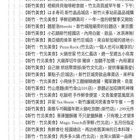
【新竹美食】梧桐貝貝咖啡輕食館，竹北高質感早午餐、下午茶、
【新竹美食】はま寿司 新竹晶品城店，新竹火車站前晶品城購物
【新竹．竹北美食】爭鮮迴轉壽司，一年一度的螃蟹季又開始了
【新竹美食】麵屋浩Hiroshi，新竹城隍廟旁的拉麵店，東京醬
【新竹美食】小石鍋新竹經國店，內用白飯、飲品、冰淇淋無限享
【新竹美食】黃亞細肉骨茶 新竹巨城店，來自新加坡的道地小吃
【新竹．竹北美食】Pizza Rock (竹北店) 一個人也可以獨享的八
【新竹．竹北美食】火鍋世家 竹北仁義店，週一至週五小鳥胃輕食
【新竹·竹北美食】大廟厚切牛排 豬排，加麵不加價。內用濃湯、
【新竹美食】自己做 烘焙聚樂部(新竹文化店)，提供專屬壽星優
【新竹美食】菓點子(巨城店)，新竹巨城旁飲品專賣店，來杯新鮮
【新竹．竹北美食】小飛俠手工麵線糊總舖，獨家雞佛、鳥蛋、腿
【新竹美食】竹山意麵(新竹金山101店)，意麵必加招牌死神辣椒
【新竹‧竹北美食】吃飯吧 手作鮮食便當，文青風便當風糜消費
【新竹美食】井家 Tea House，新竹護城河旁素食早午餐，
【新竹美食】兩餐두끼韓國年糕火鍋吃到飽 (新竹店)，299元
【新竹·竹北美食】車庫鹽酥雞 不只是鹽酥雞，只有晚上才營業
【新竹．竹北美食】Magic Touch点爭鮮 (竹北店)，五月
【新竹美食】魚鮮會社 經國總店，再訪依舊美味的日本料理，情
【新竹‧竹北美食】肉多多火鍋 (竹北店)，台灣火鍋第一品牌