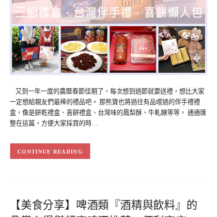
又到一年一度的農曆春節佳期了，每次想到過節就要送禮，想比大家
一定想給親友們最棒的禮品吧。 那熊寶也將過往有品嚐過的伴手禮禮
盒，像是餅乾禮盒、喜餅禮盒、台灣味的鳳梨酥、牛軋糖等等， 通通匯
整在這篇，方便大家採買的時…
CONTINUE READING
【美食分享】啤酒類『酒精與飲料』的