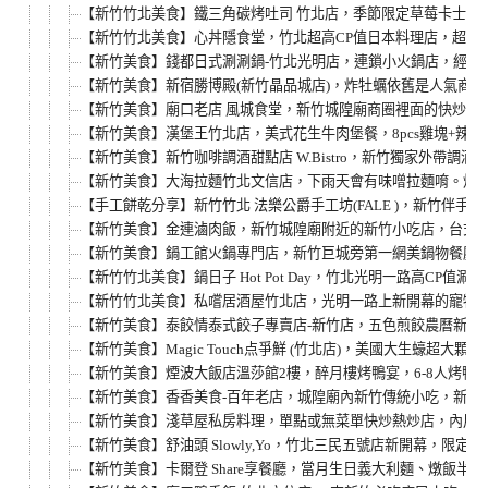
【新竹竹北美食】鐵三角碳烤吐司 竹北店，季節限定草莓卡士達
【新竹竹北美食】心丼隱食堂，竹北超高CP值日本料理店，超平
【新竹美食】錢都日式涮涮鍋-竹北光明店，連鎖小火鍋店，經濟鍋
【新竹美食】新宿勝博殿(新竹晶品城店)，炸牡蠣依舊是人氣商品
【新竹美食】廟口老店 風城食堂，新竹城隍廟商圈裡面的快炒店
【新竹美食】漢堡王竹北店，美式花生牛肉堡餐，8pcs雞塊+辣薯球只要
【新竹美食】新竹咖啡調酒甜點店 W.Bistro，新竹獨家外帶
【新竹美食】大海拉麵竹北文信店，下雨天會有味噌拉麵唷。炸
【手工餅乾分享】新竹竹北 法樂公爵手工坊(FALE )，新竹
【新竹美食】金連滷肉飯，新竹城隍廟附近的新竹小吃店，台式服
【新竹美食】鍋工館火鍋專門店，新竹巨城旁第一網美鍋物餐廳，
【新竹竹北美食】鍋日子 Hot Pot Day，竹北光明一路
【新竹竹北美食】私嚐居酒屋竹北店，光明一路上新開幕的寵物
【新竹美食】泰餃情泰式餃子專賣店-新竹店，五色煎餃農曆新年開運
【新竹美食】Magic Touch点爭鮮 (竹北店)，美國大生蠔
【新竹美食】煙波大飯店溫莎館2樓，醉月樓烤鴨宴，6-8人烤鴨
【新竹美食】香香美食-百年老店，城隍廟內新竹傳統小吃，新竹
【新竹美食】淺草屋私房料理，單點或無菜單快炒熱炒店，內用白
【新竹美食】舒油頭 Slowly,Yo，竹北三民五號店新開幕
【新竹美食】卡爾登 Share享餐廳，當月生日義大利麵、燉飯