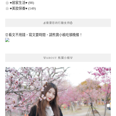
♥居家生活♥ (98)
♥美妝保養♥ (149)
💰需要您的行動支持💍
⏰看文不用錢，寫文要時間，請熊寶小榆吃頓晚餐！
🐻ABOUT 熊寶小榆🐻