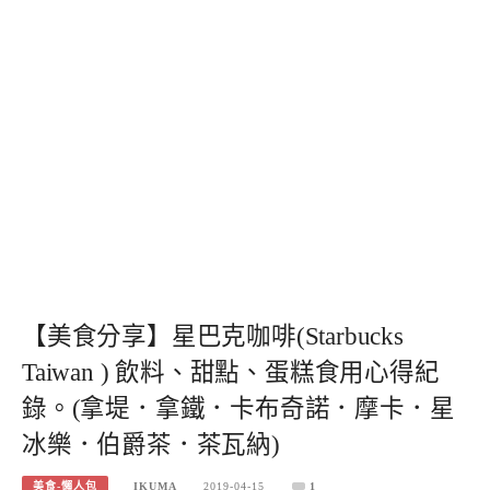
【美食分享】星巴克咖啡(Starbucks
Taiwan ) 飲料、甜點、蛋糕食用心得紀
錄。(拿堤．拿鐵．卡布奇諾．摩卡．星
冰樂．伯爵茶．茶瓦納)
美食-懶人包
IKUMA
2019-04-15
1