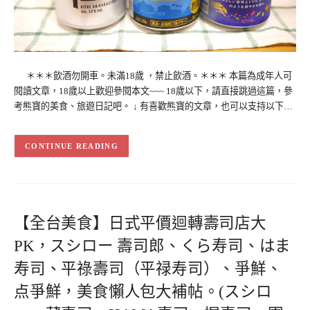
＊＊＊飲酒勿開車。未滿18歲 ，禁止飲酒。＊＊＊ 本篇為成年人可
閱讀文章，18歲以上歡迎參閱本文~~~ 18歲以下，請直接跳過這篇，參
考熊寶的美食、旅遊日記吧。 ↓ 有喜歡熊寶的文章，也可以支持以下…
CONTINUE READING
【全台美食】日式平價迴轉壽司店大
PK，スシロー 壽司郎、くら寿司、はま
寿司、平祿壽司（平禄寿司）、爭鮮、
点爭鮮，美食懶人包大補帖。(スシロ