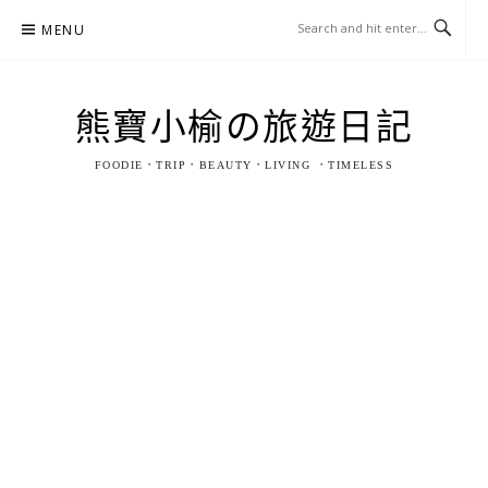
Skip
MENU
to
content
熊寶小榆の旅遊日記
FOODIE．TRIP．BEAUTY．LIVING ．TIMELESS