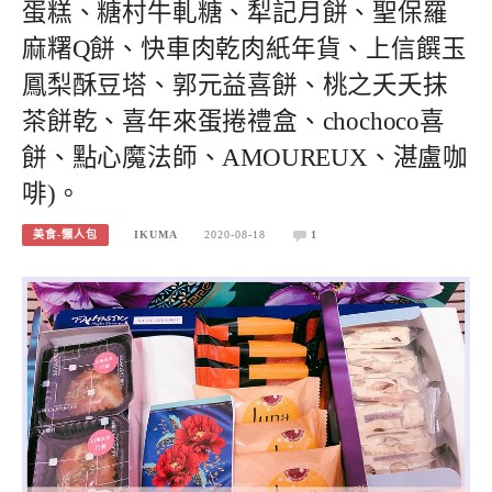
蛋糕、糖村牛軋糖、犁記月餅、聖保羅
麻糬Q餅、快車肉乾肉紙年貨、上信饌玉
鳳梨酥豆塔、郭元益喜餅、桃之夭夭抹
茶餅乾、喜年來蛋捲禮盒、chochoco喜
餅、點心魔法師、AMOUREUX、湛盧咖
啡)。
美食-懶人包
IKUMA
2020-08-18
1