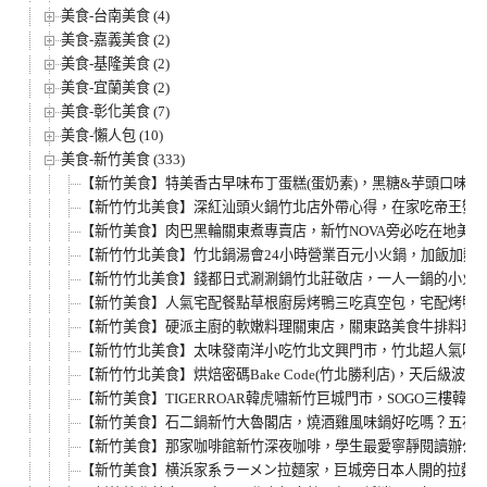
美食-台南美食 (4)
美食-嘉義美食 (2)
美食-基隆美食 (2)
美食-宜蘭美食 (2)
美食-彰化美食 (7)
美食-懶人包 (10)
美食-新竹美食 (333)
【新竹美食】特美香古早味布丁蛋糕(蛋奶素)，黑糖&芋頭口味開
【新竹竹北美食】深紅汕頭火鍋竹北店外帶心得，在家吃帝王蟹火
【新竹美食】肉巴黑輪關東煮專賣店，新竹NOVA旁必吃在地美
【新竹竹北美食】竹北鍋湯會24小時營業百元小火鍋，加飯加麵
【新竹竹北美食】錢都日式涮涮鍋竹北莊敬店，一人一鍋的小火
【新竹美食】人氣宅配餐點草根廚房烤鴨三吃真空包，宅配烤鴨推
【新竹美食】硬派主廚的軟嫩料理關東店，關東路美食牛排料理
【新竹竹北美食】太味發南洋小吃竹北文興門市，竹北超人氣叻
【新竹竹北美食】烘焙密碼Bake Code(竹北勝利店)，天
【新竹美食】TIGERROAR韓虎嘯新竹巨城門市，SOGO三
【新竹美食】石二鍋新竹大魯閣店，燒酒雞風味鍋好吃嗎？五花Q
【新竹美食】那家咖啡館新竹深夜咖啡，學生最愛寧靜閱讀辦公咖
【新竹美食】横浜家系ラーメン拉麵家，巨城旁日本人開的拉麵