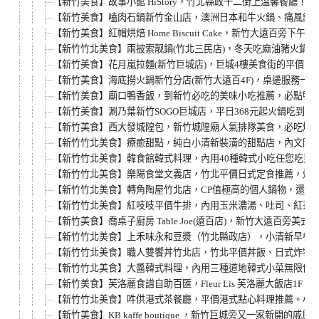
【新竹美食】故事小館 HiStory，竹北縣政十二街上溫馨餐廳
【新竹美食】嗑肉石鍋新竹金山店，澳洲日本和牛火鍋、痛風鍋
【新竹美食】紅帽烘焙 Home Biscuit Cake，新竹大遠百旁
【新竹竹北美食】兩披索靓鍋(竹北三民店)，冬天吃麻油豬火鍋
【新竹美食】花月嵐拉麵(新竹巨城店)，巨城4樓美食街的平價日式
【新竹美食】海底撈火鍋新竹分店(新竹大遠百4F)，桌邊服務一
【新竹美食】廟口鴨香飯，到新竹必吃的美味小吃推薦，必點鴨
【新竹美食】涮乃葉新竹SOGO巨城店，平日368元起火鍋吃到
【新竹美食】西大發城隍包，新竹城隍廟人氣排隊美食，必吃爆
【新竹竹北美食】療癒甜點，純白小清新裝潢的甜點店，內文附詳細菜單
【新竹竹北美食】韓食館韓式料理，內用40種韓式小吃任您吃到飽！
【新竹竹北美食】樂陽食堂文義店，竹北平價日式定食推薦，炸豬
【新竹竹北美食】轉角陶屋竹北店，CP值極高的個人鍋物，還有
【新竹竹北美食】紅吱吱平價牛排，內用玉米濃湯、吐司、紅茶無
【新竹美食】喬桌子廚房 Table Joe(遠百店)，新竹大遠百旁美式
【新竹竹北美食】上禾味永和豆漿（竹北縣政店），小清新早餐
【新竹竹北美食】職人雙饗丼竹北店，竹北平價丼飯、日式炸物
【新竹竹北美食】大醬韓式料理，內用三種道地韓式小菜無限供
【新竹美食】芙洛麗食譜自助百匯，Fleur Lis 芙洛麗大飯店1F 
【新竹竹北美食】吽供港式茶餐廳，平價港式點心料理推薦。小
【新竹美食】KB kaffe boutique ，新竹巨城旁又一