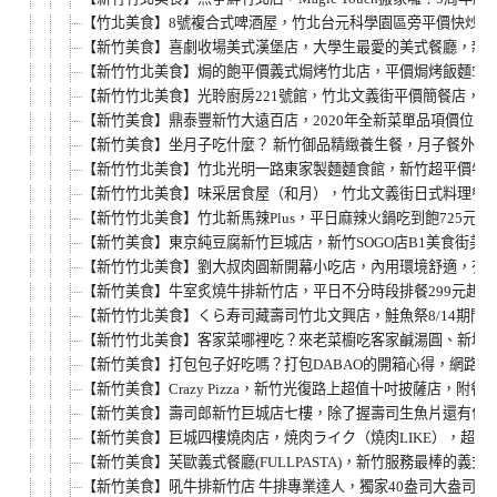
【竹北美食】8號複合式啤酒屋，竹北台元科學園區旁平價快炒
【新竹美食】喜劇收場美式漢堡店，大學生最愛的美式餐廳，新
【新竹竹北美食】焗的飽平價義式焗烤竹北店，平價焗烤飯麵55
【新竹竹北美食】光聆廚房221號館，竹北文義街平價簡餐店，
【新竹美食】鼎泰豐新竹大遠百店，2020年全新菜單品項價位
【新竹美食】坐月子吃什麼？ 新竹御品精緻養生餐，月子餐外送
【新竹竹北美食】竹北光明一路東家製麵麵食館，新竹超平價牛肉麵
【新竹竹北美食】味采居食屋（和月），竹北文義街日式料理餐
【新竹竹北美食】竹北新馬辣Plus，平日麻辣火鍋吃到飽725
【新竹美食】東京純豆腐新竹巨城店，新竹SOGO店B1美食街美食
【新竹竹北美食】劉大叔肉圓新開幕小吃店，內用環境舒適，有
【新竹美食】牛室炙燒牛排新竹店，平日不分時段排餐299元起
【新竹竹北美食】くら寿司藏壽司竹北文興店，鮭魚祭8/14期間
【新竹竹北美食】客家菜哪裡吃？來老菜櫥吃客家鹹湯圓、新埔
【新竹美食】打包包子好吃嗎？打包DABAO的開箱心得，網路
【新竹美食】Crazy Pizza，新竹光復路上超值十吋披薩店
【新竹美食】壽司郎新竹巨城店七樓，除了握壽司生魚片還有什
【新竹美食】巨城四樓燒肉店，焼肉ライク（燒肉LIKE），超
【新竹美食】芙歐義式餐廳(FULLPASTA)，新竹服務最棒的
【新竹美食】吼牛排新竹店 牛排專業達人，獨家40盎司大盎司