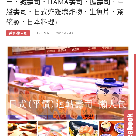
ー．藏壽司．HAMA壽司．握壽司．軍
艦壽司．日式炸雞塊炸物．生魚片．茶
碗蒸．日本料理)
美食-懶人包
IKUMA
2019-07-14