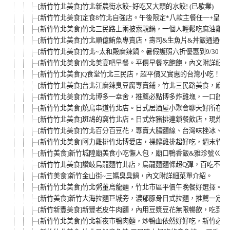
[新竹竹北美食]竹北新農街水餃~好吃又大顆的水餃! (已歇業)
[新竹竹北美食]定食8竹北自強店。午後限定*八款主餐任一+皇家泡
[新竹竹北美食]竹北三民路上兩披索靚鍋，一個人輕鬆吃麻油雞
[新竹竹北美食]竹北順億鮪魚專賣店，壽司&生魚片&丼飯通通都有
[新竹竹北美食]竹北~太和殿麻辣鍋。暑假護照六折優惠到9/30。(
[新竹竹北美食]竹北美宴吧早餐。平價早餐吃飽飽，內文附詳細
[新竹竹北美食]Q食堂竹北三民店，超平價又實惠的台灣小吃！平
[新竹竹北美食]台北江麻辣臭豆腐專賣鋪，竹北三民路美食，麻辣
[新竹竹北美食]竹北博多一幸舍，推薦必點博多炸雞塊，一口餃子
[新竹竹北美食]燒鳥串道竹北店。日式居酒屋小聚會聊天好所在
[新竹竹北美食]斑鳩的窩竹北店。日式炸豬排連鎖餐飲店，現炸豬
[新竹竹北美食]竹北百分百豆花，專賣大腸麵線、台灣味挫冰、
[新竹竹北美食]阿力雞排竹北博愛店，裸體雞排超好吃，週末竹
[新竹美食]新竹城隍廟美食小吃懶人包，廟口鴨香飯&雅珍號ㄍㄜ
[新竹竹北美食]讚岐烏龍麵竹北店，烏龍麵麵條超Q彈，百吃不膩
[新竹美食]新竹金山街~三媽臭臭鍋，內文附詳細菜單介紹。
[新竹竹北美食]竹北粥董烏龍麵，竹北市區平價午晚餐好選擇。
[新竹美食]新竹大海拉麵巨城旁，濃郁豚骨日式拉麵，推薦一定
[新竹新豐美食]新豐老皮牛肉麵，內用豆漿豆花無限暢飲，吃到
[新竹竹北美食]竹北新夜市鴨肉麵，炒鴨血依然好好吃，新竹必