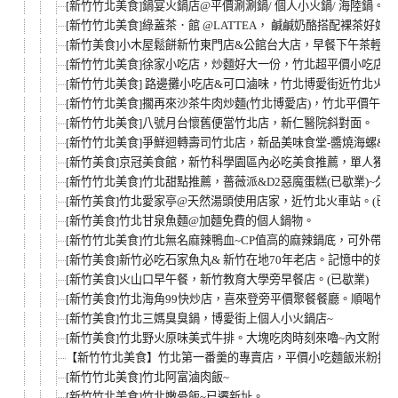
[新竹竹北美食]鍋宴火鍋店@平價涮涮鍋/ 個人小火鍋/ 海陸鍋。(已
[新竹竹北美食]綠蓋茶．館 @LATTEA， 鹹鹹奶酪搭配裸茶好好喝
[新竹美食]小木屋鬆餅新竹東門店&公館台大店，早餐下午茶輕食
[新竹竹北美食]徐家小吃店，炒麵好大一份，竹北超平價小吃店
[新竹竹北美食] 路邊攤小吃店&可口滷味，竹北博愛街近竹北火
[新竹竹北美食]擱再來沙茶牛肉炒麵(竹北博愛店)，竹北平價午晚
[新竹竹北美食]八號月台懷舊便當竹北店，新仁醫院斜對面。
[新竹竹北美食]爭鮮迴轉壽司竹北店，新品美味食堂-醬燒海螺&
[新竹美食]京冠美食館，新竹科學園區內必吃美食推薦，單人獨
[新竹竹北美食]竹北甜點推薦，薔薇派&D2惡魔蛋糕(已歇業)~
[新竹美食]竹北愛家亭@天然湯頭使用店家，近竹北火車站。(已歇
[新竹美食]竹北甘泉魚麵@加麵免費的個人鍋物。
[新竹竹北美食]竹北無名麻辣鴨血~CP值高的麻辣鍋底，可外帶唷
[新竹美食]新竹必吃石家魚丸& 新竹在地70年老店。記憶中的好
[新竹美食]火山口早午餐，新竹教育大學旁早餐店。(已歇業)
[新竹美食]竹北海角99快炒店，喜來登旁平價聚餐餐廳。順喝竹Te
[新竹美食]竹北三媽臭臭鍋，博愛街上個人小火鍋店~
[新竹美食]竹北野火原味美式牛排。大塊吃肉時刻來嚕~內文附
【新竹竹北美食】竹北第一番羹的專賣店，平價小吃麵飯米粉推薦
[新竹竹北美食]竹北阿富滷肉飯~
[新竹竹北美食]竹北嫩骨飯~已遷新址。