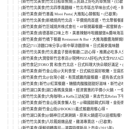
[新竹竹北美食]竹北日船章魚燒|三民路上好吃的章魚燒。(已歇業)
[新竹竹北美食]竹北四季風麵線，竹北市區古早味台式小吃，熱
[新竹美食]新竹墨義 Mooi Pasta| 大推點心類餐點。(已歇業)
[新竹竹北美食]新橋燒肉竹北店，平價燒肉首選，竹北聚餐餐廳推
[新竹美食]新竹巨城燒丼株式會社。4F新開幕餐廳一起嘗鮮去~
[新竹美食]肯德基新口味上市，美墨辣魅咔啦雞腿堡&醬味海苔脆
[新竹美食]新竹橋下餐廳 Restaurant & Bar，大推海膽醬海鮮焗烤
[食記]711涼麵口味分享@新中華涼麵原味。日式蕎麥風味麵
[新竹竹北美食]竹北畫盒子藝術餐廳|二訪心得。推薦必吃多人分
[新竹美食]大潤發新竹忠孝店@現烤PIZZA好吃(內文含PIZZA口味
[新竹食記]TORO 賞 和食|竹北店。日式料理大快朵頤好滿足。(已
[新竹美食]新竹金山街@天利食堂。日式絹豆腐好軟嫩，豆腐控
[新竹美食]竹北@台灣小館。有質感雞肉飯餐廳，還有各式台灣小
[新竹美食] 新竹@紅葉餐廳。糖醋肉酸酸甜甜好滋味，新竹必吃
[新竹湖口美食]湖口香媽臭臭鍋。經濟實惠的平價小火鍋，一個
[新竹竹北美食]六角咖啡La Kaffa三訪紀錄，來去竹北Relax下午
[新竹美食]新竹金山街美食懶人包。@韓國館韓式料理。金街傳
[新竹美食]新竹金山街@BOOK11義式餐廳用餐心得。
[新竹湖口美食]@鍋神日式涮涮鍋。原來火鍋還可以這樣點餐!
[新竹竹北美食]八珍鳳姐燉品屋，雞湯專賣店。(已歇業)
[新竹美食]爭鮮迴轉壽司—湯霜特選新品上市中 (2015年)