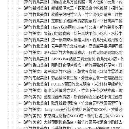
【新竹竹北美食】頂廂園正北方麵食館，每人低消80元起，內用
【新竹新埔美食】新埔粄條大王，客家美食小吃推薦！招牌油豆
【新竹竹北美食】就醬子烤吧竹北店，竹北消夜新選擇！炸物、
【新竹竹北美食】芝麻柚子豬排專賣店搬家啦，平日商業午餐29
【新竹竹北美食】Hiro’sらあ麵Kitchen 竹北店，新竹縣
【新竹美食】關新刀切麵食館，新莊車站平價小吃店，水餃牛肉
【新竹竹北美食】這一鍋麻辣火鍋老火鍋，竹北光明殿用餐心得
【新竹竹北美食】元手壽司竹北成功店，高質感平價握壽司餐廳
【新竹美食】涮乃葉新竹大魯閣湳雅店，日式火鍋涮涮鍋吃到飽
【新竹竹北美食】AP203 Bar 熱壓三明治廚房-竹北光明a店
【新竹香山美食】剛剛好食便當餐盒，新竹最強外送便當，辦公室
【新竹美食】涓豆腐新竹巨城店，韓式豆腐鍋、霜降牛雪濃湯超
【新竹宅配美食】御品精緻養生餐，外送家庭餐一通電話送到府
【新竹竹北美食】PUTIEN莆田竹北光明店，米其林1星級新加
【新竹美食】兩津芙蓉蛋塔竹北店，竹北下午茶甜點推薦，現烤
【新竹美食】麵堂拉麵專賣店，新竹動物園旁必吃平價拉麵店，
【新竹竹北美食】歐浮找餐博愛店，竹北台元科學園區旁早午餐店
【新竹美食】 Lady nara曼谷新泰式料理新竹SOGO店
【新竹美食】東京純豆腐新竹SOGO店，新竹巨城百貨SOGO 
【新竹美食】大爺鹽酥雞食品店，新竹市區宵夜適合小酌好去處
【新竹竹北美食】点爭鮮竹北店，Magic Touch搬家囉！5周年慶