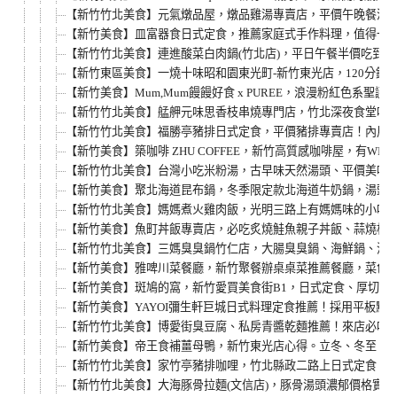
【新竹竹北美食】元氣燉品屋，燉品雞湯專賣店，平價午晚餐滷
【新竹美食】皿富器食日式定食，推薦家庭式手作料理，值得一
【新竹竹北美食】連進酸菜白肉鍋(竹北店)，平日午餐半價吃到飽。
【新竹東區美食】一燒十味昭和園東光町-新竹東光店，120分鐘
【新竹美食】Mum,Mum饅饅好食 x PUREE，浪漫粉紅色系聖
【新竹竹北美食】艋舺元味思香枝串燒專門店，竹北深夜食堂吃消
【新竹竹北美食】福勝亭豬排日式定食，平價豬排專賣店！內用
【新竹美食】築咖啡 ZHU COFFEE，新竹高質感咖啡屋，有
【新竹竹北美食】台灣小吃米粉湯，古早味天然湯頭、平價美味
【新竹美食】聚北海道昆布鍋，冬季限定款北海道牛奶鍋，湯頭濃郁
【新竹竹北美食】媽媽煮火雞肉飯，光明三路上有媽媽味的小吃
【新竹美食】魚町丼飯專賣店，必吃炙燒鮭魚親子丼飯、蒜燒松
【新竹竹北美食】三媽臭臭鍋竹仁店，大腸臭臭鍋、海鮮鍋、泡
【新竹美食】雅啤川菜餐廳，新竹聚餐辦桌桌菜推薦餐廳，菜色
【新竹美食】斑鳩的窩，新竹愛買美食街B1，日式定食、厚切炸
【新竹美食】YAYOI彌生軒巨城日式料理定食推薦！採用平板
【新竹竹北美食】博愛街臭豆腐、私房青醬乾麵推薦！來店必吃臭
【新竹美食】帝王食補薑母鴨，新竹東光店心得。立冬、冬至、
【新竹竹北美食】家竹亭豬排咖哩，竹北縣政二路上日式定食、鍋
【新竹竹北美食】大海豚骨拉麵(文信店)，豚骨湯頭濃郁價格實