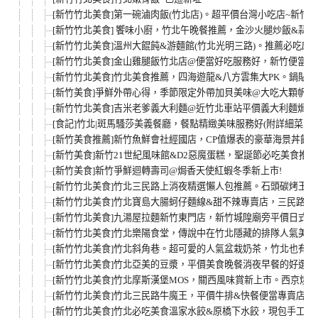
[新竹竹北美食]第一碗滷肉飯(竹北店)。超平價台灣小吃店~新竹銅
[新竹竹北美食] 饗味小廚，竹北午晚餐推薦，金沙火腿炒飯&蒜泥
[新竹竹北美食]溫州大餛飩&游麵館(竹北光明三路)。推薦必吃麻
[新竹竹北美食]金山雞腿飯竹北店@便當好吃服務好，新竹便當
[新竹竹北美食]竹北美食推薦，四海遊龍&八方雲集大PK。鍋貼.
[新竹美食]爭鮮外帶心得，季節限定外帶加貝美味@大吃大顆帆
[新竹竹北美食]吉米老爹義大利麵@近竹北車站平價義大利麵焗烤
[食記]竹北|斑馬騷莎美義餐廳，餐點精緻美味服務好(附詳細菜單)
[新竹美食推薦]新竹魚鮮會社經國店，CP值爆表的豪華海景丼飯。
[新竹美食]新竹21世紀風味館&D2惡魔蛋糕，聖誕節必吃美食推薦!
[新竹美食]新竹爭鮮迴轉壽司@焗香天使紅蝦冬季新上市!
[新竹竹北美食]竹北三民路上消夜精選懶人包推薦。石頭碳烤玉
[新竹竹北美食]竹北寶島大腸蚵仔麵線&甜不辣專賣店，三民路
[新竹竹北美食]九湯屋拉麵新竹東門店，新竹城隍廟旁平價日式
[新竹竹北美食]竹北樂陽食堂，傳說中在竹北隱藏的排隊人氣美
[新竹竹北美食]竹北斜角巷。超可愛的人氣盆栽奶茶，竹北也有嚕。
[新竹竹北美食]竹北亞美的豆漿，平價美食晚餐消夜早餐的好選擇
[新竹竹北美食]竹北摩斯漢堡MOS，關西風味賞新上市。西京燒
[新竹竹北美食]竹北三民路牛魔王，平價牛排&快餐便當專賣店
[新竹竹北美食]竹北必吃美食溫家水餃&原橋下水餃，現包手工水