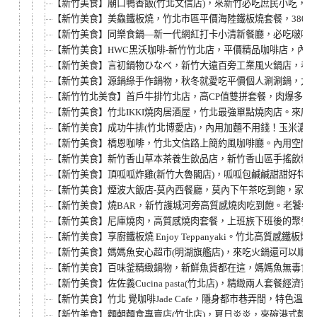
【新竹美食】廟口鴨香飯(竹北文信店)，來新竹必吃庶民小吃，
【新竹美食】美鱻鐵板燒，竹北市區平價海陸鐵板燒套餐，380
【新竹美食】同樂食鍋—新一代網紅打卡小清新餐廳，必吃啵啵蛤
【新竹美食】HWC黑沃咖啡-新竹竹北店，平價精品咖啡店，內
【新竹美食】言初鍋物ひなべ，新竹大遠百旁工業風火鍋店，巷弄
【新竹美食】源鍋綠手作鍋物，秋冬就愛吃平價個人涮涮鍋，大遠
【新竹竹北美食】首戶牛排竹北店，高CP值雙拼套餐，肉爆多好
【新竹美食】竹北IKKI燒肉居酒屋，竹北最強單點燒肉店。來
【新竹美食】成功牛排(竹北博愛店)，內用加麵不用錢！玉米濃湯
【新竹美食】橋恩咖啡，竹北文信路上簡約風咖啡廳。內用空間有插
【新竹美食】新竹香山草本茶養生飲品店，新竹香山區手搖飲料專
【新竹美食】頂呱呱炸雞(新竹大魯閣店)，呱呱包鹹鹹甜甜好特別
【新竹美食】煙波大飯店-莫內西餐廳，莫內下午茶吃到飽，家庭聚
【新竹美食】燒BAR，新竹護城河旁高質感燒肉吃到飽。老饕牛
【新竹美食】尼庫燒肉，高質感燒肉套餐，上班族下班後的聚餐好
【新竹美食】享廚鐵板燒 Enjoy Teppanyaki。竹北
【新竹美食】媽媽魚安心超市(明湖旗艦店)，來吃火鍋還可以順
【新竹美食】百味釜精緻鍋物，新鮮魚貨都在這，媽媽魚無毒食材
【新竹美食】佐佐義Cucina pasta(竹北店)，精緻兩人套
【新竹美食】竹北 覺咖啡Jade Cafe，隱身都市巷弄間，
【新竹美食】麵朝麵食專賣店(竹北店)，夏日炎炎，來碗港式麵