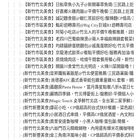
【新竹竹北美食】日船章魚小丸子@新開幕章魚燒/三民路上近新
【新竹竹北美食】好嘉鄉火雞肉飯@平價午晚餐/三民路上近寶雅
【新竹竹北美食】誠記麵食館@蝦仁蒸餃好吃/酸辣麵CP值高/三
【新竹市區美食】鮨彩迴轉壽司@Big City巨城B1迴轉壽司店，
【新竹竹北美食】阿菊小吃店@竹北人的平價午晚餐推薦，詳細
【新竹竹北美食】老四川巴蜀麻辣燙@兩人幸福麻辣鍋套餐菜色，$
【新竹竹北美食】均鎂囍餅蛋糕麵包@戚風蛋糕好吃/竹北平價高
【新竹市區美食】京龍港式飲茶@餐點平價好吃/服務再加油/爆漿芋
【新竹市區美食】原燒燒肉店，哈燒午間套餐用餐心得，新竹慶生
【新竹竹北美食】開飯川食堂竹北光明店，火辣川菜開飯嚕！適
[新竹竹北美食]宜昇鐵板蓋飯屋@竹北便當推薦/三民路蓋飯/鐵板燒
[新竹竹北美食] 肯德基KFC義式香草紙包雞重量雞XL套餐，網路
[新竹竹北美食]義麵房Pasta House，當月壽星點餐八折&當日七
[新竹竹北美食]麗媽四季鍋，竹北博愛街上/服務好/平價個人小火
[新竹竹北美食]Magic Touch 奌爭鮮竹北店，全台第二家爭鮮2
[新竹新豐美食]康莊小吃，CP值超高的台式快炒餐廳，菜色超多
[新竹竹北美食]小居酒日式串燒，平價高CP值居酒屋，內文附詳
[新竹竹北美食]奧里安達魯咖哩，小黑人咖哩/蛋包飯/簡餐。
[新竹竹北美食]六扇門百元精緻鍋物，內用還有爆米花機咖啡機
[新竹新豐美食]金三角南洋風味小館，CP值超高的平價泰式料理店