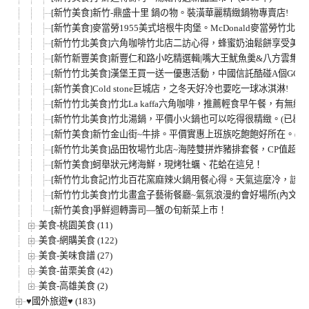
[新竹美食]新竹-鼎盛十里 鍋の物。裝潢華麗精緻鍋物專賣店!
[新竹美食]麥當勞1955美式培根牛肉堡。McDonald麥當勞竹北
[新竹竹北美食]六角咖啡竹北店二訪心得，蜂蜜奶油鬆餅享受美
[新竹新豐美食]新豐仁和路小吃精選輯|嘴大王魷魚羹&八方雲集&
[新竹竹北美食]漢堡王買一送一優惠活動，中國信託酷碰A個GO
[新竹美食]Cold stone巨城店，之冬天好冷也要吃一球冰淇淋!
[新竹竹北美食]竹北La kaffa六角咖啡，推薦輕食早午餐，有無
[新竹竹北美食]竹北湯鍋，平價小火鍋也可以吃得很精緻。(已歇業
[新竹美食]新竹金山街~牛排。平價實惠上班族吃飽飽好所在。(已
[新竹竹北美食]品田牧場竹北店~海陸雙拼炸豬排套餐，CP值超高!
[新竹美食]蚵舉狀元烤海鮮，現烤牡蠣、花蛤在這兒！
[新竹竹北食記]竹北百花窯麻辣火鍋用餐心得。天氣這麼冷，該吃
[新竹竹北美食]竹北畫盒子藝術餐廳~氣氛浪漫約會好場所(內文附
[新竹美食]爭鮮迴轉壽司—蟹の旬新菜上市！
美食-桃園美食 (11)
美食-網購美食 (122)
美食-美味食譜 (27)
美食-苗栗美食 (42)
美食-高雄美食 (2)
♥國外旅遊♥ (183)