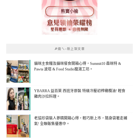
熊寶小榆
🔎燒ㄟ~新上架文章
貓咪主食糧及貓咪餐食開箱心得，Summit10 森咪特 &
Pawta 波塔 & Food Studio寵湯工坊。
YBARRA 益百萊 西班牙原裝 特級冷壓初榨橄欖油! 輕食
雞肉沙拉料理。
老協珍袋裝人蔘精開箱心得，輕巧新上市，隨身袋著走補
氣! 全聯販售優惠中。