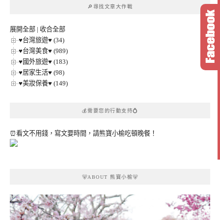
🔎尋找文章大作戰
分
類
展開全部
|
收合全部
♥台灣旅遊♥ (34)
♥台灣美食♥ (989)
♥國外旅遊♥ (183)
♥居家生活♥ (98)
♥美妝保養♥ (149)
💰需要您的行動支持💍
⏰看文不用錢，寫文要時間，請熊寶小榆吃頓晚餐！
🐻ABOUT 熊寶小榆🐻