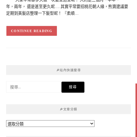
年，兩年， 還是甚至更久呢…. 其實平常要招桃花朝人緣，熊寶建議要
定期到美髮店整理一下髮型呢！ 『柔順…
CONTINUE READING
🔎站內快速搜尋
搜
尋
關
鍵
🔎文章分類
字:
🔎
文
章