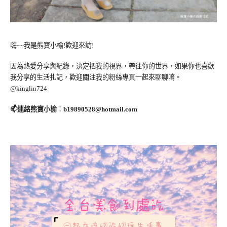
嗨~~我是熊寶小榆!歡迎來訪!
因為熱愛分享與紀錄，決定把我的視界，帶往你的世界，如果你也喜歡
我分享的生活扎記，歡迎關注我的粉絲專頁一起來聊聊唷。
@kinglin724
📫連絡熊寶小榆
：
b19890528@hotmail.com