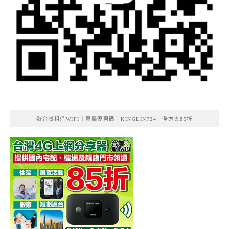
👍台灣租借WIFI｜專屬優惠碼｜KINGLIN724｜全方案85折