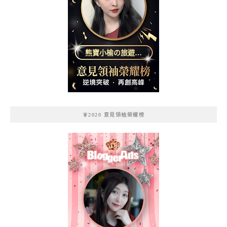
熊寶小榆の旅遊日
記
🧚2020 意見領袖榮耀榜