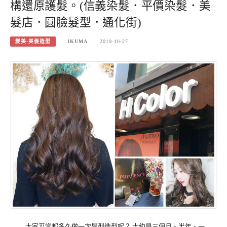
構還原護髮。(信義染髮．平價染髮．美
髮店．圓臉髮型．通化街)
變美-美髮造型
IKUMA
2019-10-27
大家平常都多久做一次髮型造型呢？ 大約是三個月、半年、一