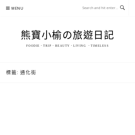
Skip
MENU
to
content
熊寶小榆の旅遊日記
FOODIE．TRIP．BEAUTY．LIVING ．TIMELESS
標籤:
通化街