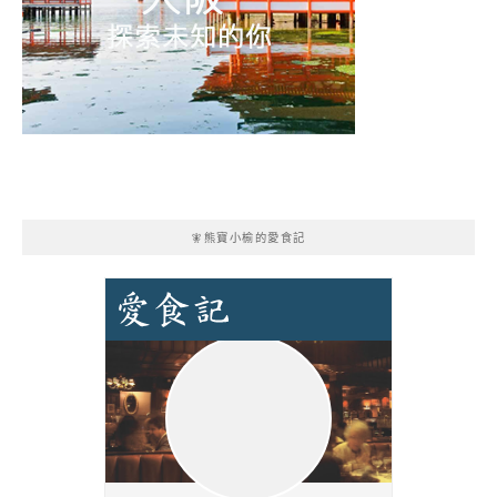
🧚熊寶小榆的愛食記