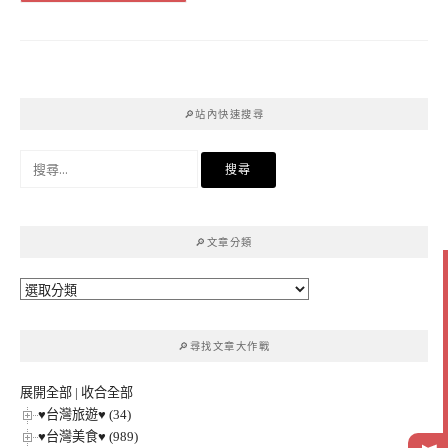
🔎站內快速搜尋
搜
尋
關
鍵
🔎文章分類
字:
🔎
文
章
🔎尋找文章大作戰
分
類
展開全部
|
收合全部
♥台灣旅遊♥ (34)
♥台灣美食♥ (989)