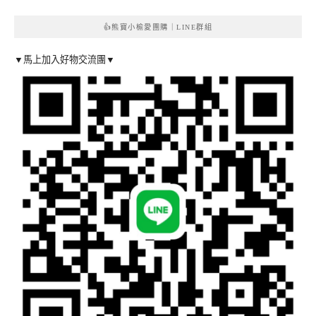
👍熊寶小榆愛團購｜LINE群組
▼馬上加入好物交流團▼