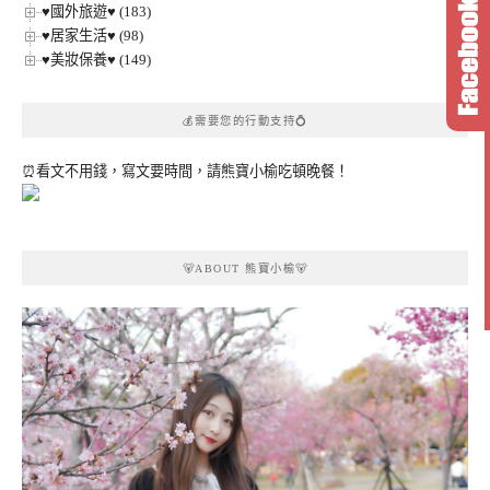
♥國外旅遊♥ (183)
♥居家生活♥ (98)
♥美妝保養♥ (149)
💰需要您的行動支持💍
⏰看文不用錢，寫文要時間，請熊寶小榆吃頓晚餐！
🐻ABOUT 熊寶小榆🐻