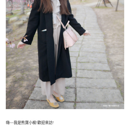
嗨~~我是熊寶小榆!歡迎來訪!