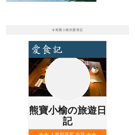
🧚熊寶小榆的愛食記