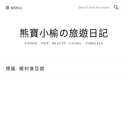
Skip
MENU
to
content
熊寶小榆の旅遊日記
FOODIE．TRIP．BEAUTY．LIVING ．TIMELESS
標籤:
鄉村臭豆腐