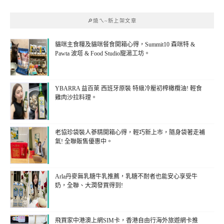
🔎燒ㄟ~新上架文章
貓咪主食糧及貓咪餐食開箱心得，Summit10 森咪特 &
Pawta 波塔 & Food Studio寵湯工坊。
YBARRA 益百萊 西班牙原裝 特級冷壓初榨橄欖油! 輕食
雞肉沙拉料理。
老協珍袋裝人蔘精開箱心得，輕巧新上市，隨身袋著走補
氣! 全聯販售優惠中。
Arla丹麥無乳糖牛乳推薦，乳糖不耐者也能安心享受牛
奶，全聯、大潤發買得到!
飛買家中港澳上網SIM卡，香港自由行海外旅遊網卡推