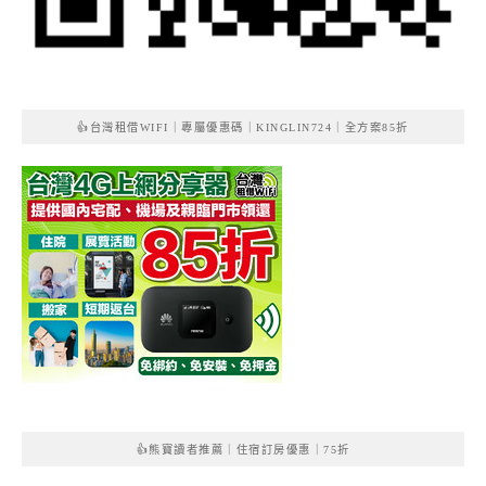
👍台灣租借WIFI｜專屬優惠碼｜KINGLIN724｜全方案85折
👍熊寶讀者推薦｜住宿訂房優惠｜75折