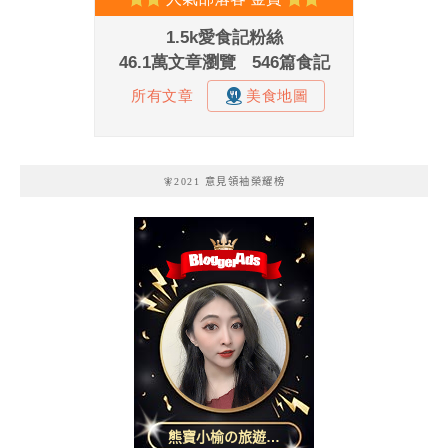
🧚2021 意見領袖榮耀榜
熊寶小榆の旅遊日