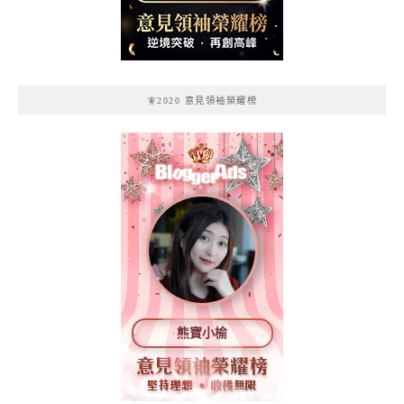
記
🧚2020 意見領袖榮耀榜
熊寶小榆