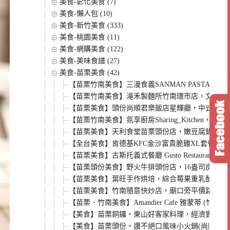
美食-彰化美食 (7)
美食-懶人包 (10)
美食-新竹美食 (333)
美食-桃園美食 (11)
美食-網購美食 (122)
美食-美味食譜 (27)
美食-苗栗美食 (42)
【苗栗竹南美食】三漫食義SANMAN PAST
【苗栗竹南美食】滝禾製麵所竹南環市店，文青風
【苗栗美食】頭份尚順君樂飯店星輝廳，中式辦桌
【苗栗竹南美食】氛享廚房Sharing_Kitche
【苗栗美食】天利食堂苗栗頭份店，嫩豆腐鍋搭配
【全台美食】肯德基KFC金沙富貴脆雞XL套餐，
【苗栗美食】古斯托義式餐廳 Gusto Rest
【苗栗頭份美食】野火牛排頭份店，16盎司炭火
【苗栗美食】葉旺手作烘培，綜合莓果重乳酪蛋糕
【苗栗美食】竹南隨意快炒店，廟口旁平價路邊攤小
【苗栗．竹南美食】Amandier Cafe 雅蒙蒂
【美食】苗栗銅鑼。東山好客家料理，經濟實惠客家
【美食】苗栗頭份。讚不絕口風味小火鍋(尚順店)