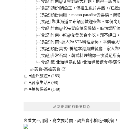
[食記]竹南@艾蜜奇義大利麵。值得一訪再訪的好
[食記]頭份|鮪魚王。僅推生魚片丼飯。(已歇業)
[食記]頭份尚順。momo paradise壽喜燒。
[食記] 聚北海道昆布鍋@歡迎來聚。頭份尚順店
[食記]竹南@老先覺麻辣窯燒鍋。麻辣鍋配滷鴨血大
[食記]竹南小吃@允發美食小吃。讚不絕口。頂好
[食記]竹南~達人PASTA料理廚房。平價義大利
[食記]頭份美食~神龍本港海鮮餐廳。家人聚餐辦桌
[食記]非常石鍋，韓式料理讓你一次滿足所有願望
[食記]聚 北海道昆布鍋 /北海道嚴選套餐/頭份尚順
美食-高雄美食 (2)
♥國外旅遊♥ (183)
♥居家生活♥ (98)
♥美妝保養♥ (149)
💰需要您的行動支持💍
⏰看文不用錢，寫文要時間，請熊寶小榆吃頓晚餐！