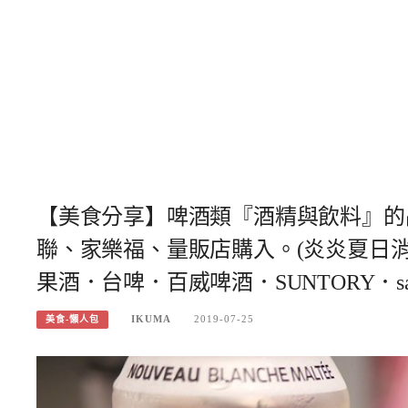
【美食分享】啤酒類『酒精與飲料』的
聯、家樂福、量販店購入。(炎炎夏日
果酒．台啤．百威啤酒．SUNTORY．sapp
IKUMA
2019-07-25
美食-懶人包