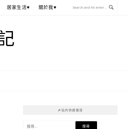
居家生活♥
關於我♥
記
🔎站內快速搜尋
搜