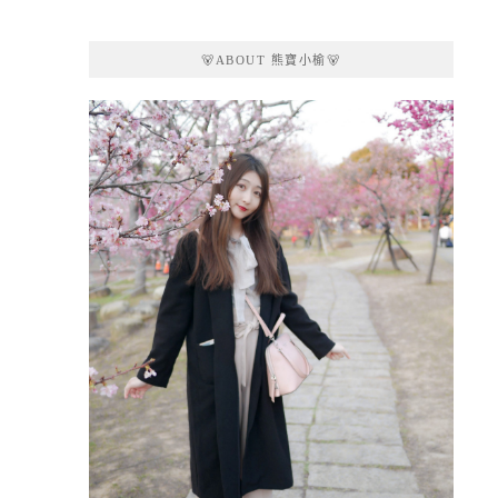
🐻ABOUT 熊寶小榆🐻