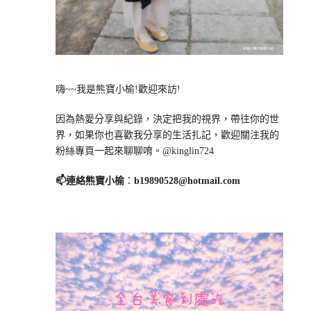
嗨~~我是熊寶小榆!歡迎來訪!
因為熱愛分享與紀錄，決定把我的視界，帶往你的世
界，如果你也喜歡我分享的生活扎記，歡迎關注我的
粉絲專頁一起來聊聊唷。@kinglin724
📫連絡熊寶小榆
：
b19890528@hotmail.com