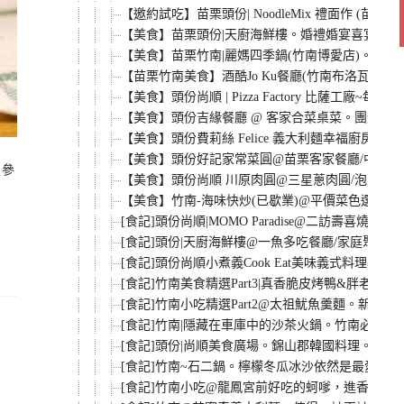
【邀約試吃】苗栗頭份| NoodleMix 禮面作 
【美食】苗栗頭份|天廚海鮮樓。婚禮婚宴喜宴菜色
【美食】苗栗竹南|麗媽四季鍋(竹南博愛店)。每鍋
【苗栗竹南美食】酒酷Jo Ku餐廳(竹南布洛瓦麵
【美食】頭份尚順 | Pizza Factory 比
【美食】頭份吉緣餐廳 @ 客家合菜桌菜。團體家
【美食】頭份費莉絲 Felice 義大利麵幸福廚房(
【美食】頭份好記家常菜圓@苗栗客家餐廳/中央路美
，參
【美食】頭份尚順 川原肉圓@三星蔥肉圓/泡菜肉圓
【美食】竹南-海味快炒(已歇業)@平價菜色選擇多
[食記]頭份尚順|MOMO Paradise@二訪壽喜燒
[食記]頭份|天廚海鮮樓@一魚多吃餐廳/家庭聚餐
[食記]頭份尚順小煮義Cook Eat美味義式料理@義大
[食記]竹南美食精選Part3|真香脆皮烤鴨&胖老
[食記]竹南小吃精選Part2@太祖魷魚羹麵。新竹
[食記]竹南|隱藏在車庫中的沙茶火鍋。竹南必吃
[食記]頭份|尚順美食廣場。錦山郡韓國料理。君樂
[食記]竹南~石二鍋。檸檬冬瓜冰沙依然是最愛。
[食記]竹南小吃@龍鳳宮前好吃的蚵嗲，進香團必