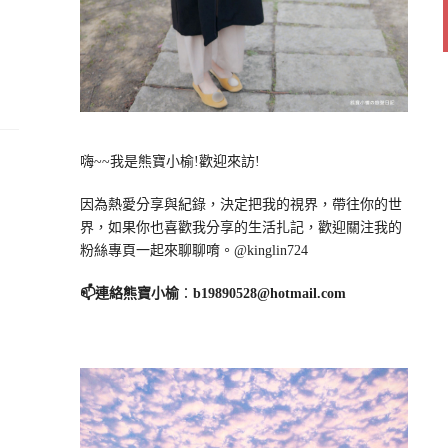
嗨~~我是熊寶小榆!歡迎來訪!
因為熱愛分享與紀錄，決定把我的視界，帶往你的世
界，如果你也喜歡我分享的生活扎記，歡迎關注我的
粉絲專頁一起來聊聊唷。@kinglin724
📫連絡熊寶小榆
：
b19890528@hotmail.com