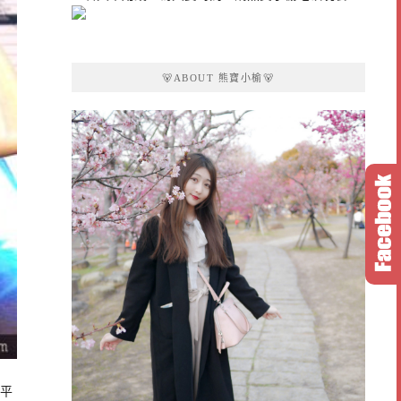
🐻ABOUT 熊寶小榆🐻
合平