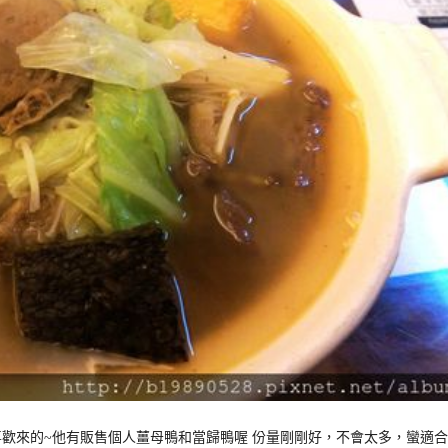
歡來的~他有販售個人薑母鴨和當歸鴨喔 份量剛剛好，不會太多，蠻適