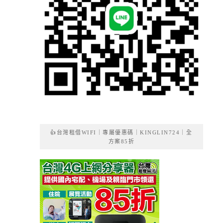
👍台灣租借WIFI｜專屬優惠碼｜KINGLIN724｜全
方案85折