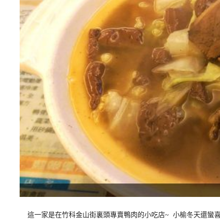
這一家是在竹科金山街裏頭專賣鴨肉的小吃店~ 小榆冬天還蠻喜