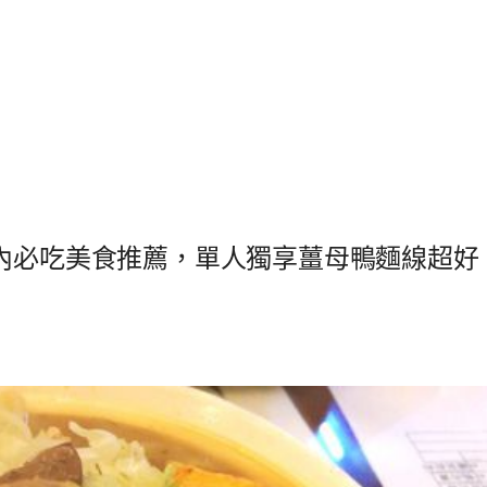
區內必吃美食推薦，單人獨享薑母鴨麵線超好