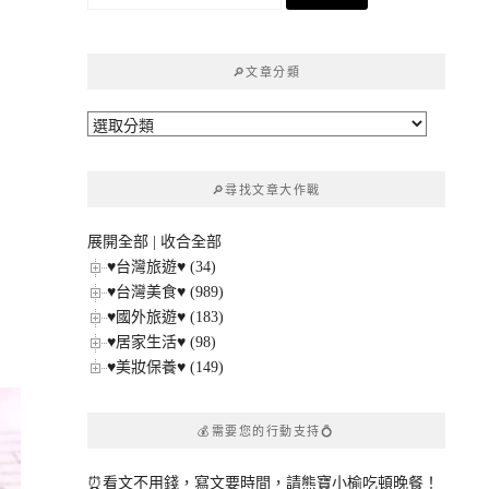
尋
關
鍵
🔎文章分類
字:
🔎
文
章
🔎尋找文章大作戰
分
類
展開全部
|
收合全部
♥台灣旅遊♥ (34)
♥台灣美食♥ (989)
♥國外旅遊♥ (183)
♥居家生活♥ (98)
♥美妝保養♥ (149)
💰需要您的行動支持💍
⏰看文不用錢，寫文要時間，請熊寶小榆吃頓晚餐！