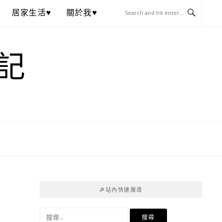
居家生活♥
關於我♥
記
🔎站內快速搜尋
搜