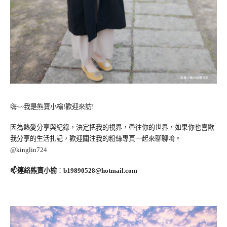
嗨~~我是熊寶小榆!歡迎來訪!
因為熱愛分享與紀錄，決定把我的視界，帶往你的世界，如果你也喜歡
我分享的生活扎記，歡迎關注我的粉絲專頁一起來聊聊唷。
@kinglin724
📫連絡熊寶小榆
：
b19890528@hotmail.com