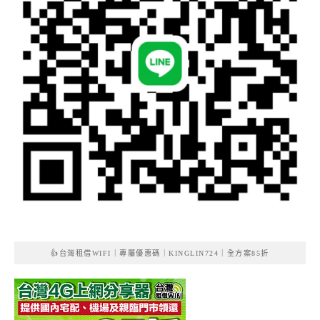
👍台灣租借WIFI｜專屬優惠碼｜KINGLIN724｜全方案85折