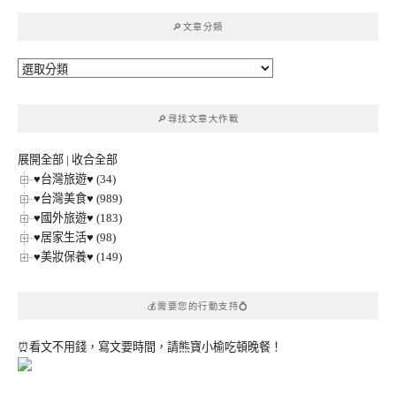
鍵
🔎文章分類
字:
🔎
文
章
🔎尋找文章大作戰
分
類
展開全部
|
收合全部
♥台灣旅遊♥ (34)
♥台灣美食♥ (989)
♥國外旅遊♥ (183)
♥居家生活♥ (98)
♥美妝保養♥ (149)
💰需要您的行動支持💍
⏰看文不用錢，寫文要時間，請熊寶小榆吃頓晚餐！