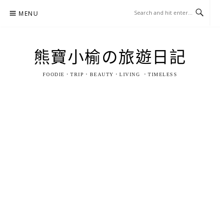
Skip
MENU
to
content
熊寶小榆の旅遊日記
FOODIE．TRIP．BEAUTY．LIVING ．TIMELESS