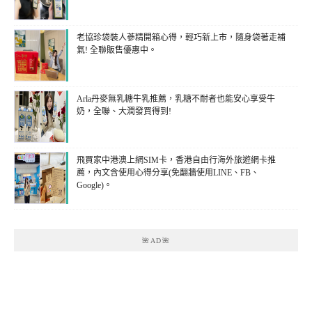
老協珍袋裝人蔘精開箱心得，輕巧新上市，隨身袋著走補
氣! 全聯販售優惠中。
Arla丹麥無乳糖牛乳推薦，乳糖不耐者也能安心享受牛
奶，全聯、大潤發買得到!
飛買家中港澳上網SIM卡，香港自由行海外旅遊網卡推
薦，內文含使用心得分享(免翻牆使用LINE、FB、
Google)。
🌺AD🌺