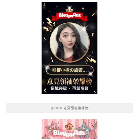
熊寶小榆の旅遊日
記
🧚2020 意見領袖榮耀榜