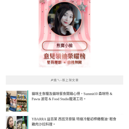
熊寶小榆
🔎燒ㄟ~新上架文章
貓咪主食糧及貓咪餐食開箱心得，Summit10 森咪特 &
Pawta 波塔 & Food Studio寵湯工坊。
YBARRA 益百萊 西班牙原裝 特級冷壓初榨橄欖油! 輕食
雞肉沙拉料理。