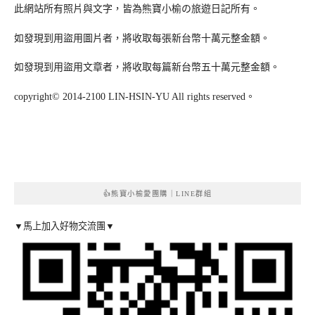
此網站所有照片與文字，皆為熊寶小榆の旅遊日記所有。
如發現到用盜用圖片者，將收取每張新台幣十萬元整金額。
如發現到用盜用文章者，將收取每篇新台幣五十萬元整金額。
copyright© 2014-2100 LIN-HSIN-YU All rights reserved。
👍熊寶小榆愛團購｜LINE群組
▼馬上加入好物交流團▼