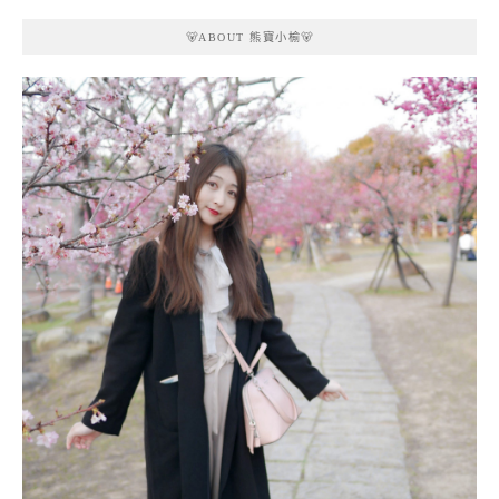
🐻ABOUT 熊寶小榆🐻