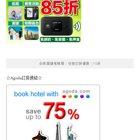
👍熊寶讀者推薦｜住宿訂房優惠｜75折
☆Agoda訂房連結☆