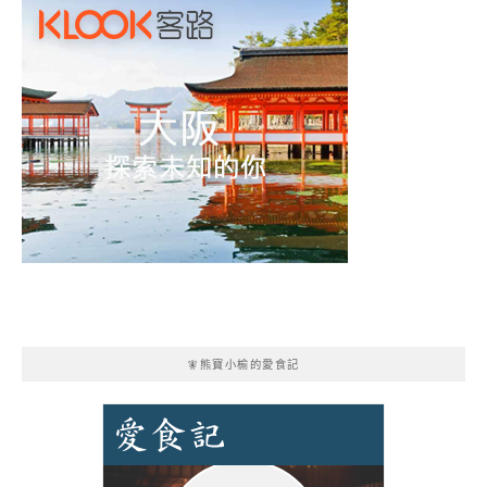
🧚熊寶小榆的愛食記