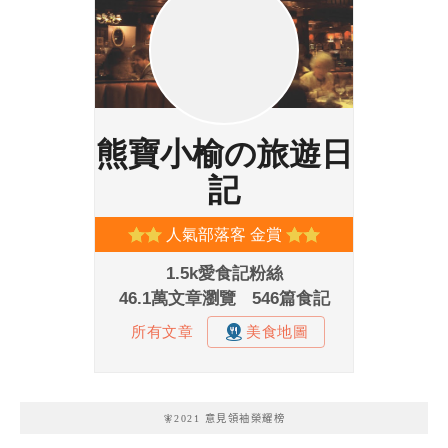
🧚2021 意見領袖榮耀榜