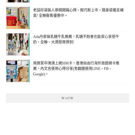
老協珍袋裝人蔘精開箱心得，輕巧新上市，隨身袋著走補
氣! 全聯販售優惠中。
Arla丹麥無乳糖牛乳推薦，乳糖不耐者也能安心享受牛
奶，全聯、大潤發買得到!
飛買家中港澳上網SIM卡，香港自由行海外旅遊網卡推
薦，內文含使用心得分享(免翻牆使用LINE、FB、
Google)。
🌺AD🌺