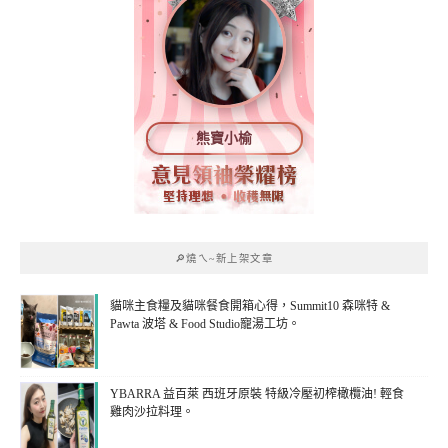
熊寶小榆
🔎燒ㄟ~新上架文章
貓咪主食糧及貓咪餐食開箱心得，Summit10 森咪特 &
Pawta 波塔 & Food Studio寵湯工坊。
YBARRA 益百萊 西班牙原裝 特級冷壓初榨橄欖油! 輕食
雞肉沙拉料理。