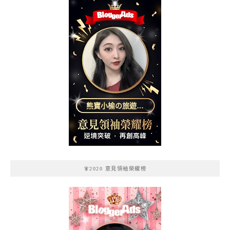
熊寶小榆の旅遊日
記
🧚2020 意見領袖榮耀榜