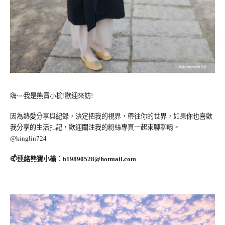
嗨~~我是熊寶小榆!歡迎來訪!
因為熱愛分享與紀錄，決定把我的視界，帶往你的世界，如果你也喜歡
我分享的生活扎記，歡迎關注我的粉絲專頁一起來聊聊唷。
@kinglin724
📫連絡熊寶小榆
：
b19890528@hotmail.com