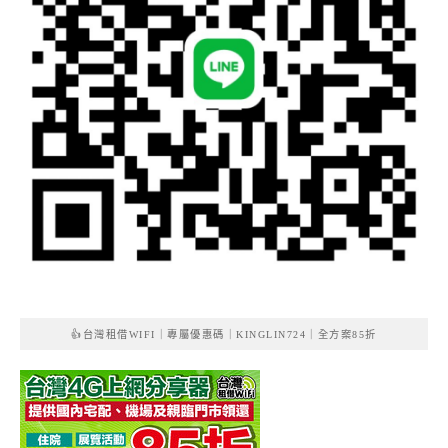
👍台灣租借WIFI｜專屬優惠碼｜KINGLIN724｜全方案85折