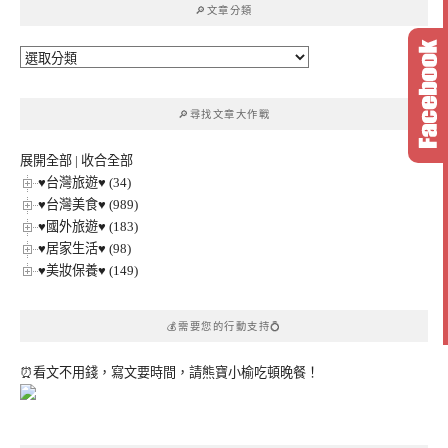
🔎文章分類
字:
🔎
文
章
🔎尋找文章大作戰
分
類
展開全部
|
收合全部
♥台灣旅遊♥ (34)
♥台灣美食♥ (989)
♥國外旅遊♥ (183)
♥居家生活♥ (98)
♥美妝保養♥ (149)
💰需要您的行動支持💍
⏰看文不用錢，寫文要時間，請熊寶小榆吃頓晚餐！