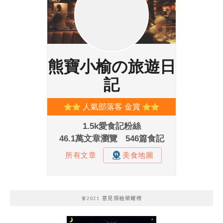
🧚2021 意見領袖榮耀榜