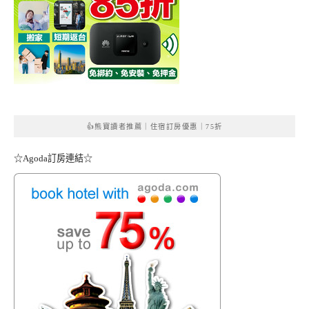
👍熊寶讀者推薦｜住宿訂房優惠｜75折
☆Agoda訂房連結☆