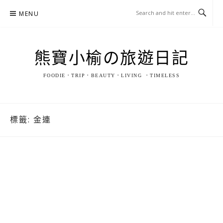
Skip
MENU
to
content
熊寶小榆の旅遊日記
FOODIE．TRIP．BEAUTY．LIVING ．TIMELESS
標籤:
金連