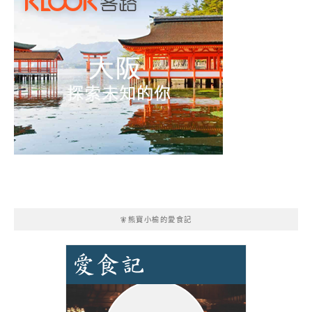
🧚熊寶小榆的愛食記