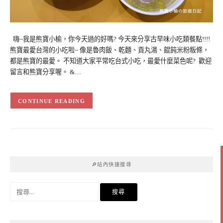
嗨~我是熊寶小榆，你今天過的好嗎? 今天來分享古早味小吃類餐點!!!!
熊寶最愛台灣的小吃啦~ 像是魯肉飯、乾麵、貢丸湯、餛飩米粉粄條，
都是熊寶的最愛。 不知道大家平常吃台式小吃，最愛什麼菜色呢? 歡迎
留言和熊寶分享喔。 &…
CONTINUE READING
🔎站內快速搜尋
搜
尋
關
鍵