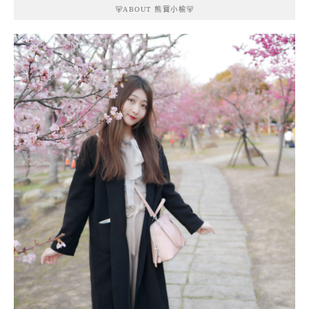
🐻ABOUT 熊寶小榆🐻