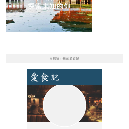
🧚熊寶小榆的愛食記