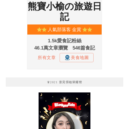
🧚2021 意見領袖榮耀榜