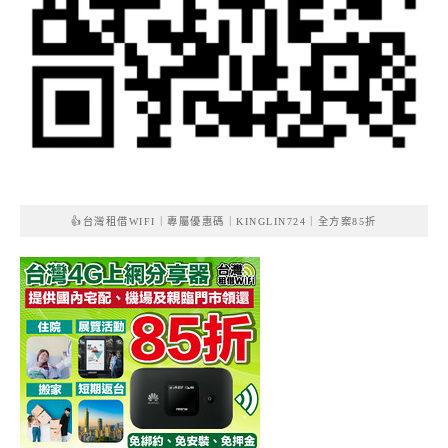
👍台灣租借WIFI｜專屬優惠碼｜KINGLIN724｜全方案85折