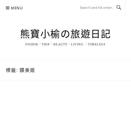
Skip
MENU
to
content
熊寶小榆の旅遊日記
FOODIE．TRIP．BEAUTY．LIVING ．TIMELESS
標籤:
鑽美姬