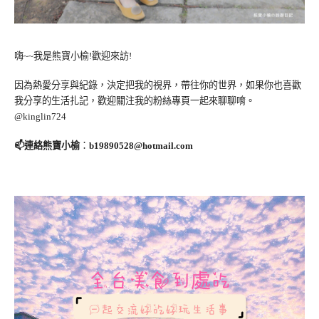
嗨~~我是熊寶小榆!歡迎來訪!
因為熱愛分享與紀錄，決定把我的視界，帶往你的世界，如果你也喜歡
我分享的生活扎記，歡迎關注我的粉絲專頁一起來聊聊唷。
@kinglin724
📫連絡熊寶小榆
：
b19890528@hotmail.com