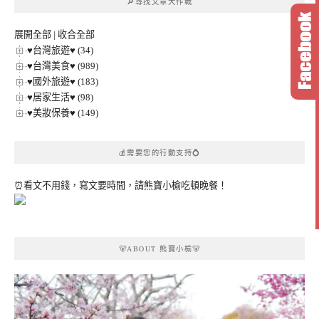
🔎尋找文章大作戰
分
類
展開全部
|
收合全部
♥台灣旅遊♥ (34)
♥台灣美食♥ (989)
♥國外旅遊♥ (183)
♥居家生活♥ (98)
♥美妝保養♥ (149)
💰需要您的行動支持💍
⏰看文不用錢，寫文要時間，請熊寶小榆吃頓晚餐！
🐻ABOUT 熊寶小榆🐻