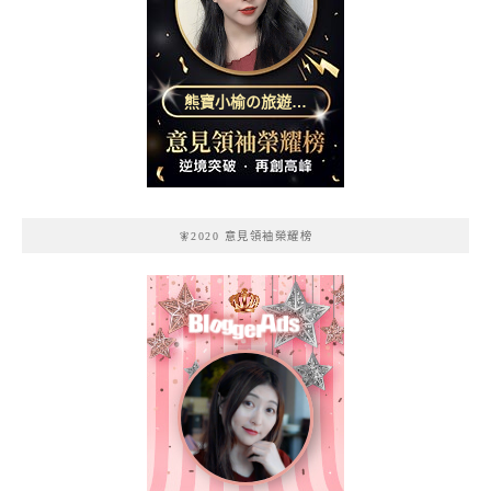
熊寶小榆の旅遊日
記
🧚2020 意見領袖榮耀榜