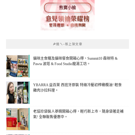
熊寶小榆
🔎燒ㄟ~新上架文章
貓咪主食糧及貓咪餐食開箱心得，Summit10 森咪特 &
Pawta 波塔 & Food Studio寵湯工坊。
YBARRA 益百萊 西班牙原裝 特級冷壓初榨橄欖油! 輕食
雞肉沙拉料理。
老協珍袋裝人蔘精開箱心得，輕巧新上市，隨身袋著走補
氣! 全聯販售優惠中。