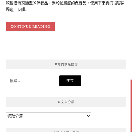
較習慣清爽類型的保養品，過於黏膩感的保養品，使用下來真的很容易
爆痘。 因此…
CONTINUE READING
🔎站內快速搜尋
搜
尋
關
鍵
🔎文章分類
字:
🔎
文
章