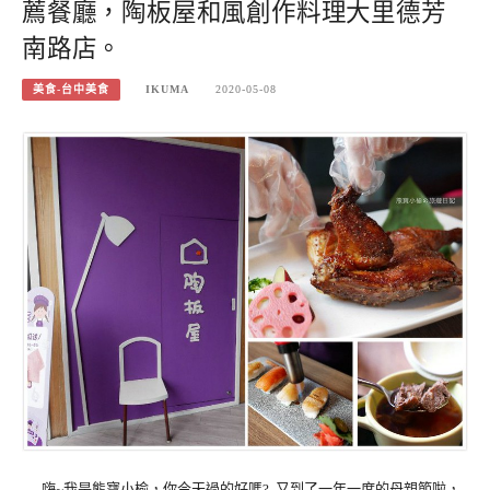
薦餐廳，陶板屋和風創作料理大里德芳
南路店。
美食-台中美食
IKUMA
2020-05-08
嗨~我是熊寶小榆，你今天過的好嗎? 又到了一年一度的母親節啦，