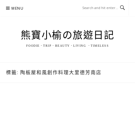
Skip
MENU
to
content
熊寶小榆の旅遊日記
FOODIE．TRIP．BEAUTY．LIVING ．TIMELESS
標籤:
陶板屋和風創作料理大里德芳南店