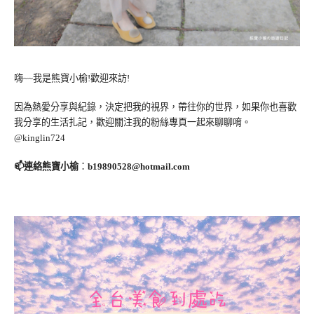
嗨~~我是熊寶小榆!歡迎來訪!
因為熱愛分享與紀錄，決定把我的視界，帶往你的世界，如果你也喜歡
我分享的生活扎記，歡迎關注我的粉絲專頁一起來聊聊唷。
@kinglin724
📫連絡熊寶小榆
：
b19890528@hotmail.com