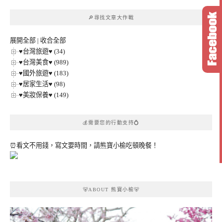
章
🔎尋找文章大作戰
分
類
展開全部
|
收合全部
♥台灣旅遊♥ (34)
♥台灣美食♥ (989)
♥國外旅遊♥ (183)
♥居家生活♥ (98)
♥美妝保養♥ (149)
💰需要您的行動支持💍
⏰看文不用錢，寫文要時間，請熊寶小榆吃頓晚餐！
🐻ABOUT 熊寶小榆🐻