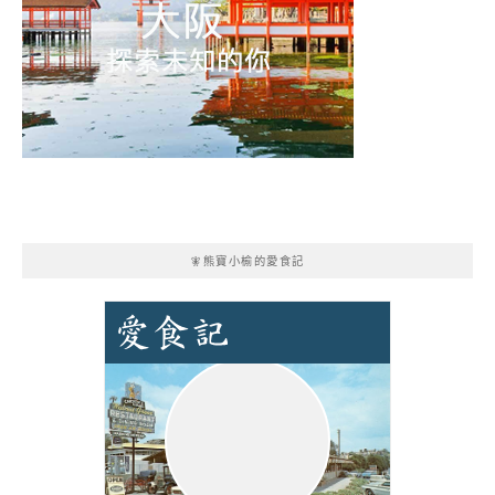
🧚熊寶小榆的愛食記