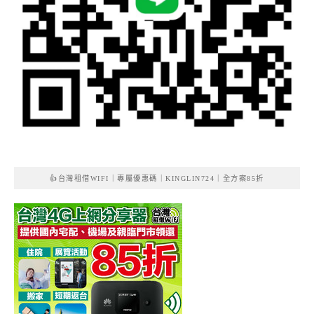
👍台灣租借WIFI｜專屬優惠碼｜KINGLIN724｜全方案85折