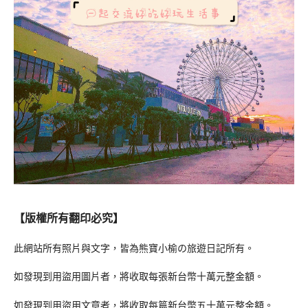
【版權所有翻印必究】
此網站所有照片與文字，皆為熊寶小榆の旅遊日記所有。
如發現到用盜用圖片者，將收取每張新台幣十萬元整金額。
如發現到用盜用文章者，將收取每篇新台幣五十萬元整金額。