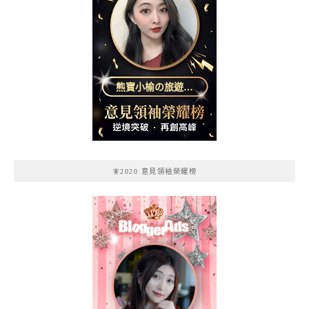
熊寶小榆の旅遊日
記
🧚2020 意見領袖榮耀榜