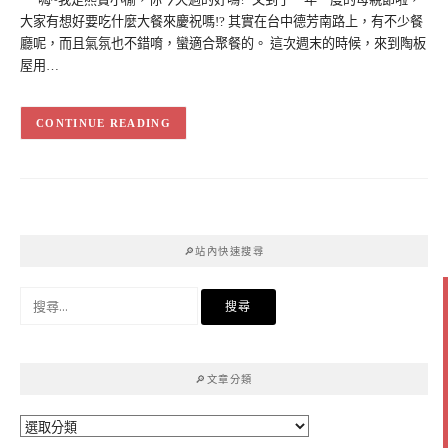
大家有想好要吃什麼大餐來慶祝嗎!? 其實在台中德芳南路上，有不少餐
廳呢，而且氣氛也不錯唷，蠻適合聚餐的。 這次週末的時候，來到陶板
屋用…
CONTINUE READING
🔎站內快速搜尋
搜
尋
關
鍵
🔎文章分類
字:
🔎
文