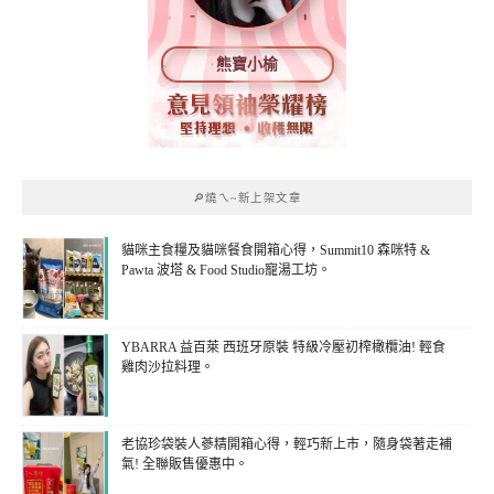
熊寶小榆
🔎燒ㄟ~新上架文章
貓咪主食糧及貓咪餐食開箱心得，Summit10 森咪特 &
Pawta 波塔 & Food Studio寵湯工坊。
YBARRA 益百萊 西班牙原裝 特級冷壓初榨橄欖油! 輕食
雞肉沙拉料理。
老協珍袋裝人蔘精開箱心得，輕巧新上市，隨身袋著走補
氣! 全聯販售優惠中。