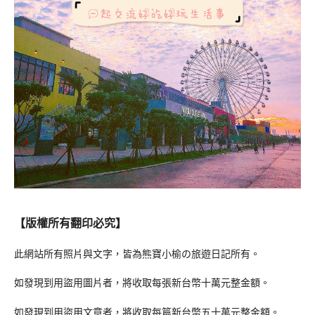
【版權所有翻印必究】
此網站所有照片與文字，皆為熊寶小榆の旅遊日記所有。
如發現到用盜用圖片者，將收取每張新台幣十萬元整金額。
如發現到用盜用文章者，將收取每篇新台幣五十萬元整金額。