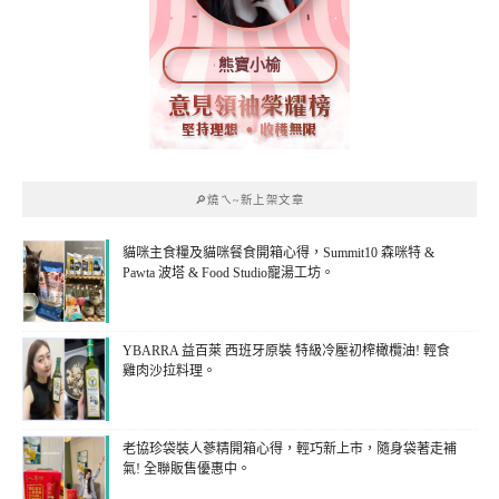
熊寶小榆
🔎燒ㄟ~新上架文章
貓咪主食糧及貓咪餐食開箱心得，Summit10 森咪特 &
Pawta 波塔 & Food Studio寵湯工坊。
YBARRA 益百萊 西班牙原裝 特級冷壓初榨橄欖油! 輕食
雞肉沙拉料理。
老協珍袋裝人蔘精開箱心得，輕巧新上市，隨身袋著走補
氣! 全聯販售優惠中。