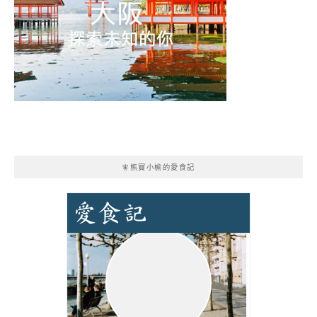
🧚熊寶小榆的愛食記