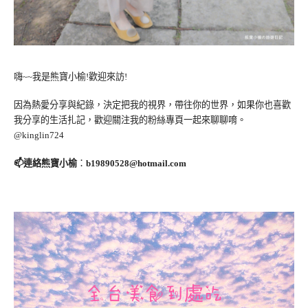
嗨~~我是熊寶小榆!歡迎來訪!
因為熱愛分享與紀錄，決定把我的視界，帶往你的世界，如果你也喜歡
我分享的生活扎記，歡迎關注我的粉絲專頁一起來聊聊唷。
@kinglin724
📫連絡熊寶小榆
：
b19890528@hotmail.com