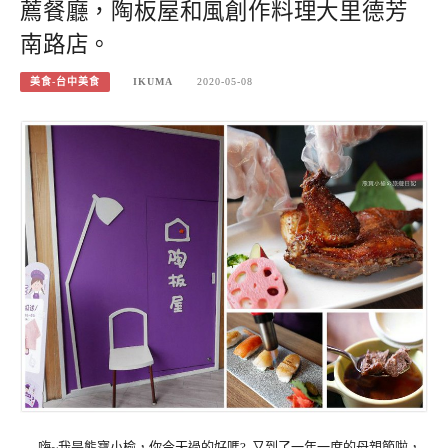
薦餐廳，陶板屋和風創作料理大里德芳
南路店。
美食-台中美食
IKUMA
2020-05-08
嗨~我是熊寶小榆，你今天過的好嗎? 又到了一年一度的母親節啦，