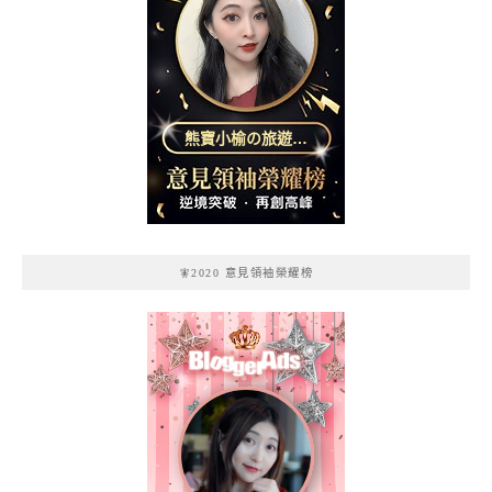
熊寶小榆の旅遊日
記
🧚2020 意見領袖榮耀榜