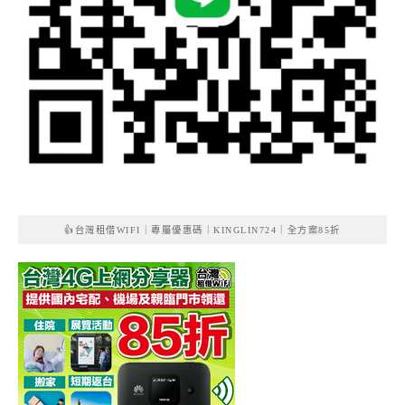
👍台灣租借WIFI｜專屬優惠碼｜KINGLIN724｜全方案85折