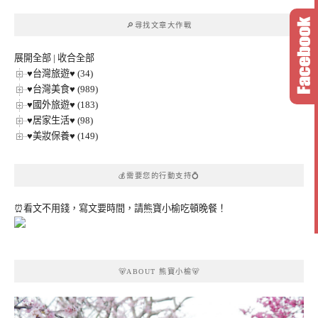
章
🔎尋找文章大作戰
分
類
展開全部
|
收合全部
♥台灣旅遊♥ (34)
♥台灣美食♥ (989)
♥國外旅遊♥ (183)
♥居家生活♥ (98)
♥美妝保養♥ (149)
💰需要您的行動支持💍
⏰看文不用錢，寫文要時間，請熊寶小榆吃頓晚餐！
🐻ABOUT 熊寶小榆🐻