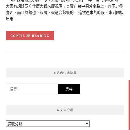
大家有想好要吃什麼大餐來慶祝嗎!? 其實在台中德芳南路上，有不少餐
廳呢，而且氣氛也不錯唷，蠻適合聚餐的。 這次週末的時候，來到陶板
屋用…
CONTINUE READING
🔎站內快速搜尋
搜
尋
關
鍵
🔎文章分類
字:
🔎
文