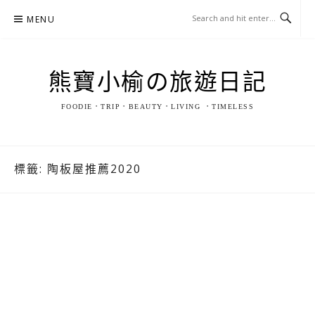
Skip
MENU
to
content
熊寶小榆の旅遊日記
FOODIE．TRIP．BEAUTY．LIVING ．TIMELESS
標籤:
陶板屋推薦2020