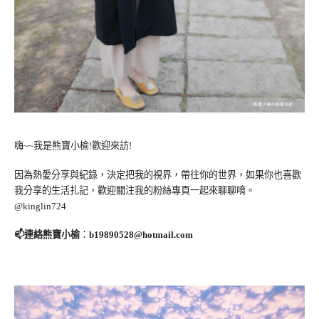
嗨~~我是熊寶小榆!歡迎來訪!
因為熱愛分享與紀錄，決定把我的視界，帶往你的世界，如果你也喜歡
我分享的生活扎記，歡迎關注我的粉絲專頁一起來聊聊唷。
@kinglin724
📫連絡熊寶小榆
：
b19890528@hotmail.com