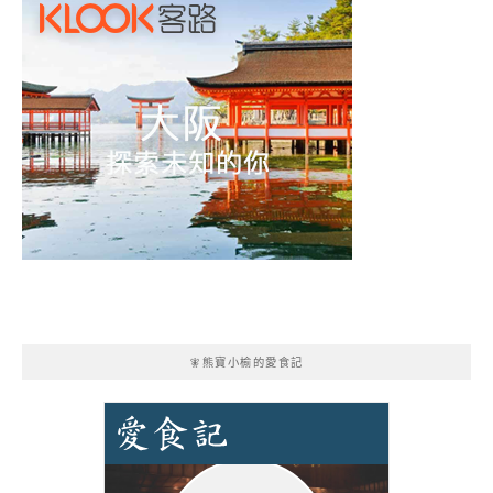
🧚熊寶小榆的愛食記