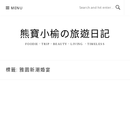
Skip
MENU
to
content
熊寶小榆の旅遊日記
FOODIE．TRIP．BEAUTY．LIVING ．TIMELESS
標籤:
雅園新潮婚宴