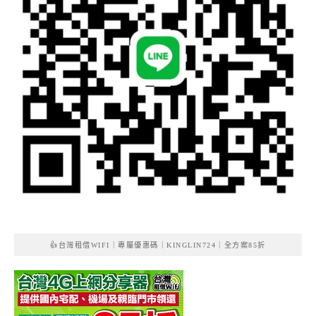
👍台灣租借WIFI｜專屬優惠碼｜KINGLIN724｜全方案85折