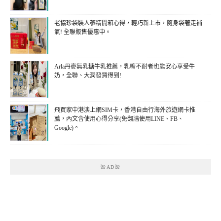
老協珍袋裝人蔘精開箱心得，輕巧新上市，隨身袋著走補
氣! 全聯販售優惠中。
Arla丹麥無乳糖牛乳推薦，乳糖不耐者也能安心享受牛
奶，全聯、大潤發買得到!
飛買家中港澳上網SIM卡，香港自由行海外旅遊網卡推
薦，內文含使用心得分享(免翻牆使用LINE、FB、
Google)。
🌺AD🌺