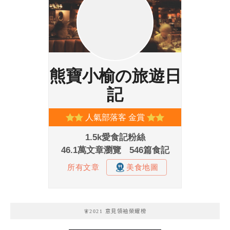
🧚2021 意見領袖榮耀榜