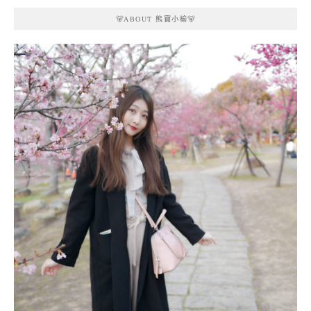
🐻ABOUT 熊寶小榆🐻