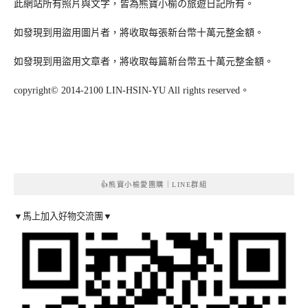
此網站所有照片與文字，皆為熊寶小榆の旅遊日記所有。
如發現到用盜用圖片者，將收取每張新台幣十萬元整金額。
如發現到用盜用文章者，將收取每篇新台幣五十萬元整金額。
copyright© 2014-2100 LIN-HSIN-YU All rights reserved。
👍熊寶小榆愛團購｜LINE群組
▼馬上加入好物交流團▼