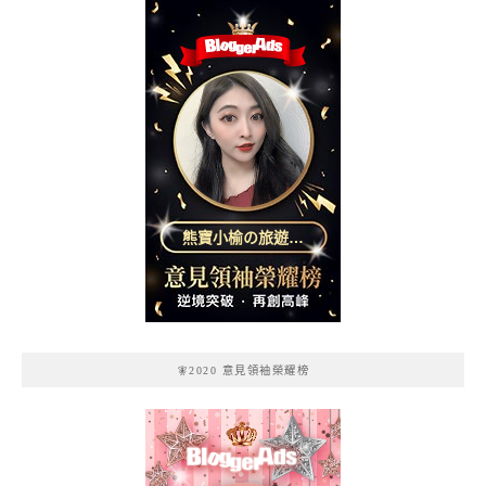
熊寶小榆の旅遊日
記
🧚2020 意見領袖榮耀榜