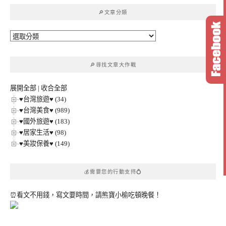
鍵
🔎文章分類
字:
🔎
文
章
🔎尋找文章大作戰
分
類
展開全部
|
收合全部
♥台灣旅遊♥ (34)
♥台灣美食♥ (989)
♥國外旅遊♥ (183)
♥居家生活♥ (98)
♥美妝保養♥ (149)
💰需要您的行動支持💍
⏰看文不用錢，寫文要時間，請熊寶小榆吃頓晚餐！