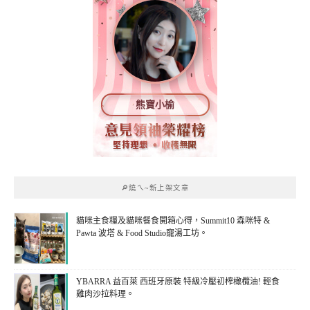
熊寶小榆
🔎燒ㄟ~新上架文章
貓咪主食糧及貓咪餐食開箱心得，Summit10 森咪特 &
Pawta 波塔 & Food Studio寵湯工坊。
YBARRA 益百萊 西班牙原裝 特級冷壓初榨橄欖油! 輕食
雞肉沙拉料理。