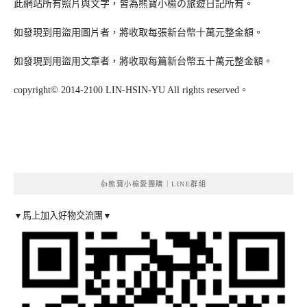
此網站所有照片與文字，皆為熊寶小榆の旅遊日記所有。
如發現到用盜用圖片者，將收取每張新台幣十萬元整金額。
如發現到用盜用文章者，將收取每篇新台幣五十萬元整金額。
copyright© 2014-2100 LIN-HSIN-YU All rights reserved。
👍熊寶小榆愛團購｜LINE群組
▼馬上加入好物交流團▼