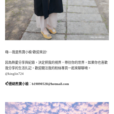
嗨~~我是熊寶小榆!歡迎來訪!
因為熱愛分享與紀錄，決定把我的視界，帶往你的世界，如果你也喜歡
我分享的生活扎記，歡迎關注我的粉絲專頁一起來聊聊唷。
@kinglin724
📫連絡熊寶小榆
：
b19890528@hotmail.com