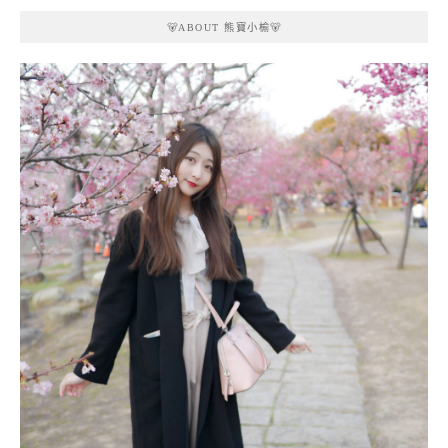
🐻ABOUT 熊寶小榆🐻