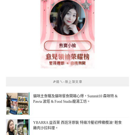
熊寶小榆
🔎燒ㄟ~新上架文章
貓咪主食糧及貓咪餐食開箱心得，Summit10 森咪特 &
Pawta 波塔 & Food Studio寵湯工坊。
YBARRA 益百萊 西班牙原裝 特級冷壓初榨橄欖油! 輕食
雞肉沙拉料理。