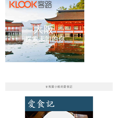
🧚熊寶小榆的愛食記