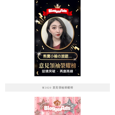
熊寶小榆の旅遊日
記
🧚2020 意見領袖榮耀榜