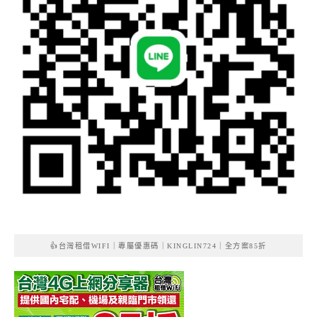
👍台灣租借WIFI｜專屬優惠碼｜KINGLIN724｜全方案85折