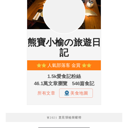
🧚2021 意見領袖榮耀榜