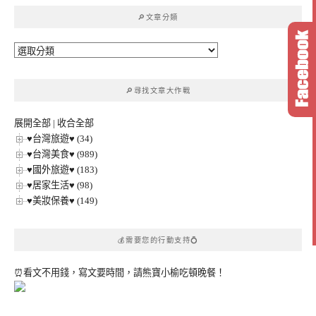
鍵
🔎文章分類
字:
🔎
文
章
🔎尋找文章大作戰
分
類
展開全部
|
收合全部
♥台灣旅遊♥ (34)
♥台灣美食♥ (989)
♥國外旅遊♥ (183)
♥居家生活♥ (98)
♥美妝保養♥ (149)
💰需要您的行動支持💍
⏰看文不用錢，寫文要時間，請熊寶小榆吃頓晚餐！