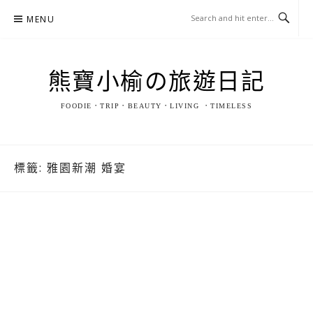
Skip
MENU
to
content
熊寶小榆の旅遊日記
FOODIE．TRIP．BEAUTY．LIVING ．TIMELESS
標籤:
雅園新潮 婚宴