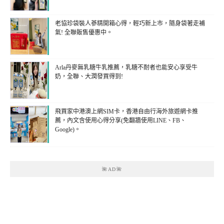
老協珍袋裝人蔘精開箱心得，輕巧新上市，隨身袋著走補
氣! 全聯販售優惠中。
Arla丹麥無乳糖牛乳推薦，乳糖不耐者也能安心享受牛
奶，全聯、大潤發買得到!
飛買家中港澳上網SIM卡，香港自由行海外旅遊網卡推
薦，內文含使用心得分享(免翻牆使用LINE、FB、
Google)。
🌺AD🌺