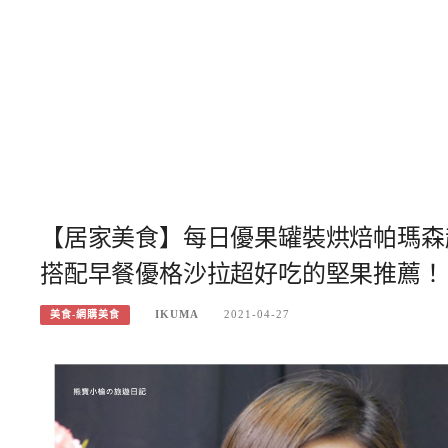
【居家美食】每日優果罐裝烘焙帕瑪森
搭配早餐優格沙拉超好吃的堅果推薦！
IKUMA
2021-04-27
美食-網購美食