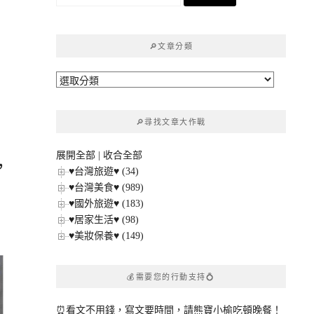
尋
關
鍵
🔎文章分類
字:
🔎
文
章
🔎尋找文章大作戰
分
類
展開全部
|
收合全部
，
♥台灣旅遊♥ (34)
♥台灣美食♥ (989)
♥國外旅遊♥ (183)
♥居家生活♥ (98)
♥美妝保養♥ (149)
💰需要您的行動支持💍
⏰看文不用錢，寫文要時間，請熊寶小榆吃頓晚餐！