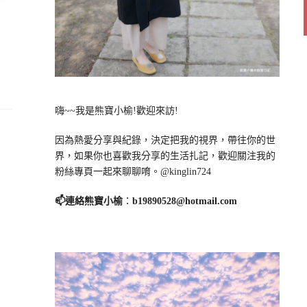
嗨~~我是熊寶小榆!歡迎來訪!
因為熱愛分享與紀錄，決定把我的視界，帶往你的世
界，如果你也喜歡我分享的生活扎記，歡迎關注我的
粉絲專頁一起來聊聊唷。@kinglin724
📫連絡熊寶小榆
：
b19890528@hotmail.com