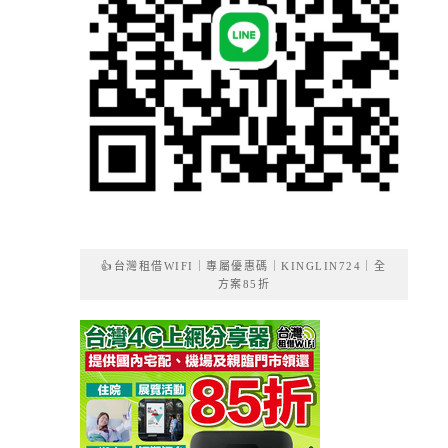
👍台灣租借WIFI｜專屬優惠碼｜KINGLIN724｜全
方案85折