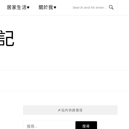
居家生活♥
關於我♥
記
🔎站內快速搜尋
搜