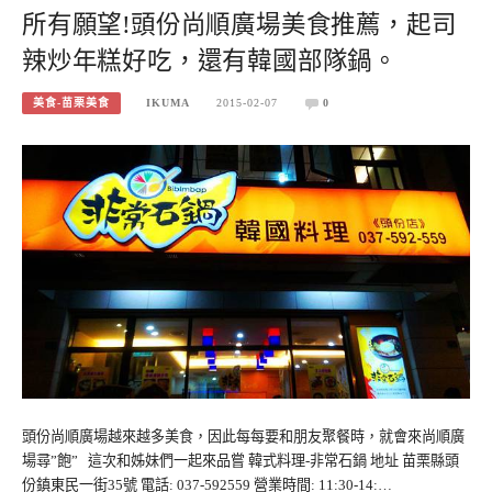
所有願望!頭份尚順廣場美食推薦，起司
辣炒年糕好吃，還有韓國部隊鍋。
美食-苗栗美食
IKUMA
2015-02-07
0
頭份尚順廣場越來越多美食，因此每每要和朋友聚餐時，就會來尚順廣
場尋”飽” 這次和姊妹們一起來品嘗 韓式料理-非常石鍋 地址 苗栗縣頭
份鎮東民一街35號 電話: 037-592559 營業時間: 11:30-14:…