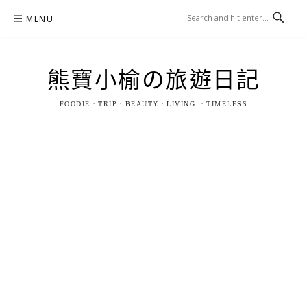
Skip
MENU
to
content
熊寶小榆の旅遊日記
FOODIE．TRIP．BEAUTY．LIVING ．TIMELESS