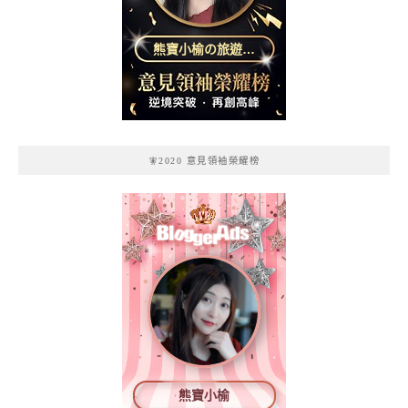
熊寶小榆の旅遊日
記
🧚2020 意見領袖榮耀榜
熊寶小榆