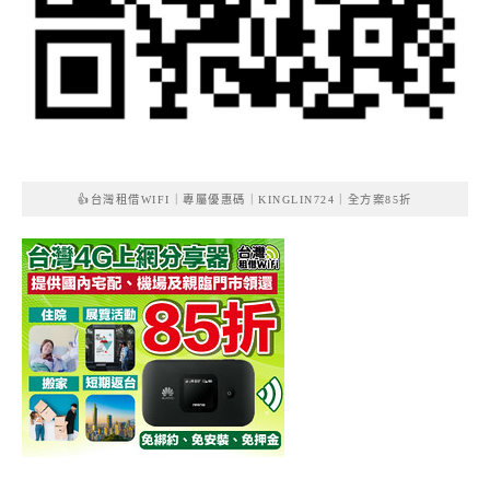
👍台灣租借WIFI｜專屬優惠碼｜KINGLIN724｜全方案85折