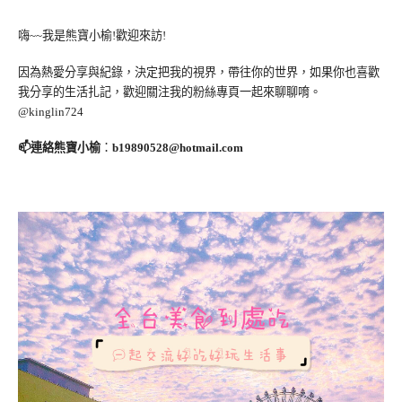
嗨~~我是熊寶小榆!歡迎來訪!
因為熱愛分享與紀錄，決定把我的視界，帶往你的世界，如果你也喜歡
我分享的生活扎記，歡迎關注我的粉絲專頁一起來聊聊唷。
@kinglin724
📫連絡熊寶小榆
：
b19890528@hotmail.com