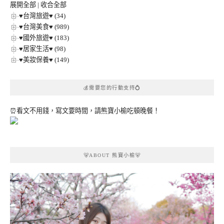
展開全部
|
收合全部
♥台灣旅遊♥ (34)
♥台灣美食♥ (989)
♥國外旅遊♥ (183)
♥居家生活♥ (98)
♥美妝保養♥ (149)
💰需要您的行動支持💍
⏰看文不用錢，寫文要時間，請熊寶小榆吃頓晚餐！
🐻ABOUT 熊寶小榆🐻