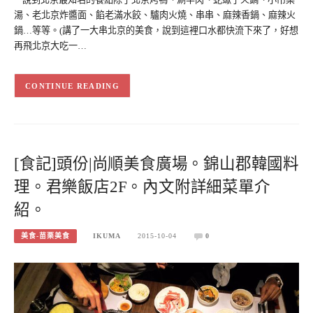
湯、老北京炸醬面、餡老滿水餃、驢肉火燒、串串、麻辣香鍋、麻辣火
鍋…等等。(講了一大串北京的美食，說到這裡口水都快流下來了，好想
再飛北京大吃一…
CONTINUE READING
[食記]頭份|尚順美食廣場。錦山郡韓國料
理。君樂飯店2F。內文附詳細菜單介
紹。
美食-苗栗美食
IKUMA
2015-10-04
0