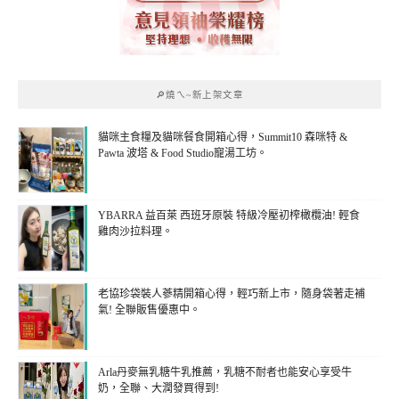
🔎燒ㄟ~新上架文章
貓咪主食糧及貓咪餐食開箱心得，Summit10 森咪特 &
Pawta 波塔 & Food Studio寵湯工坊。
YBARRA 益百萊 西班牙原裝 特級冷壓初榨橄欖油! 輕食
雞肉沙拉料理。
老協珍袋裝人蔘精開箱心得，輕巧新上市，隨身袋著走補
氣! 全聯販售優惠中。
Arla丹麥無乳糖牛乳推薦，乳糖不耐者也能安心享受牛
奶，全聯、大潤發買得到!