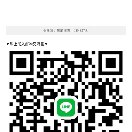
👍熊寶小榆愛團購｜LINE群組
▼馬上加入好物交流團▼