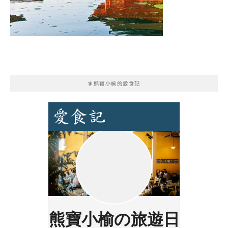
🧚熊寶小榆的愛食記