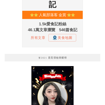
🧚2021 意見領袖榮耀榜