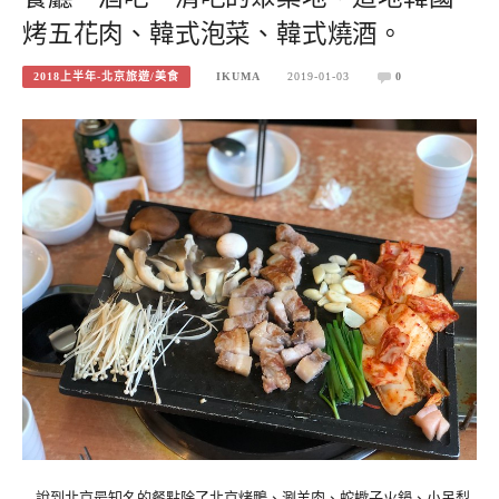
烤五花肉、韓式泡菜、韓式燒酒。
2018上半年-北京旅遊/美食
IKUMA
2019-01-03
0
說到北京最知名的餐點除了北京烤鴨、涮羊肉、蛇蠍子火鍋、小吊梨