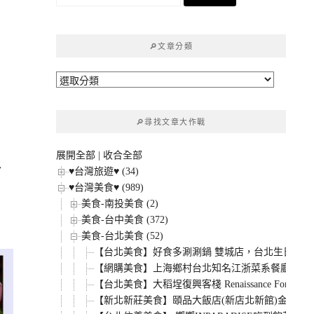
尋
關
鍵
🔎文章分類
字:
🔎
文
章
🔎尋找文章大作戰
分
類
展開全部
|
收合全部
、
♥台灣旅遊♥ (34)
♥台灣美食♥ (989)
美食-南投美食 (2)
美食-台中美食 (372)
美食-台北美食 (52)
【台北美食】好食多涮涮鍋 雙城店，台北生日優惠
【網購美食】上海鄉村台北知名江浙菜系餐廳，40
【台北美食】大稻埕復興客棧 Renaissance F
【新北新莊美食】頤品大飯店(新店北新館)金簦廳