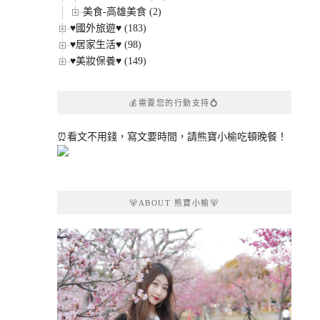
美食-高雄美食 (2)
♥國外旅遊♥ (183)
♥居家生活♥ (98)
♥美妝保養♥ (149)
💰需要您的行動支持💍
⏰看文不用錢，寫文要時間，請熊寶小榆吃頓晚餐！
🐻ABOUT 熊寶小榆🐻