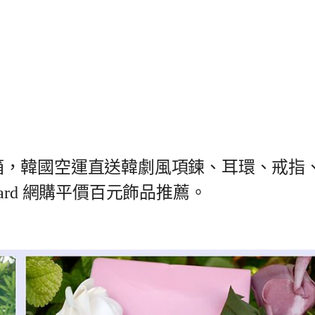
y 飾品開箱，韓國空運直送韓劇風項鍊、耳環、戒指
rd 網購平價百元飾品推薦。