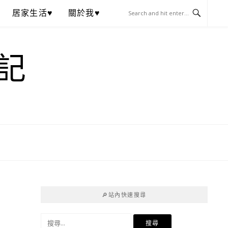
居家生活♥
關於我♥
記
🔎站內快速搜尋
搜