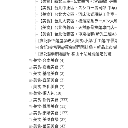
【美食】新北三重─玄武壽司。現做新鮮握壽司，CP
【美食】台北中正區。スシロー壽司郎 中華路店開
【美食】台北大安區。河床法式甜點工作室 – Pâtisser
【美食】台北大安區。橫濱家系ラーメン大和家。
【美食】台北信義區。天然豚骨拉麵專門店一蘭拉麵
【美食】台北信義區。屯京拉麵(新光三越A8店B2)
[食記]MY麵屋@政大美食/小菜/手工麵/平價學生美
[食記]麥當勞@黃金起司豬排堡。新品上市/起士/高
[食記]讚岐製麵所~松山車站烏龍麵吃到飽
美食-台南美食 (4)
美食-嘉義美食 (2)
美食-基隆美食 (2)
美食-宜蘭美食 (2)
美食-彰化美食 (7)
美食-懶人包 (10)
美食-新竹美食 (333)
美食-桃園美食 (11)
美食-網購美食 (122)
美食-美味食譜 (27)
美食-苗栗美食 (42)