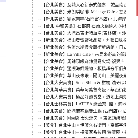
【台北美食】瓦城大心新泰式麵食 – 誠品南西店
【台北美食】米朗琪咖啡| Melange Cafe
。
【新北美食】劉家肉粽(石門富基店)，北海岸一日
【台北·中和美食】石都府 石頭火鍋達人 (中和店
【台北美食】大鼎昌吉街豬血湯(吉林店)。沙茶豬
【新北美食】桂山發電廠冰品部，九種口味枝仔冰
【新北美食】名流水岸慢食藝術新店館，日式無菜單
【新北美食】La Villa Cafe，來烏來必訪
【台北美食】馬辣頂級麻辣鴛鴦火鍋-復興店，101
【台北美食】猛嘎海鮮燒物，板橋超夯平價美食，新鮮
【台北美食】草山夜未眠，陽明山上美麗夜景餐廳。
【台北大安美食】Soba Shinn & 柑橘 油そ
【台北萬華美食】萬華阿義魯肉飯，華西街觀光夜
【台北大安美食】極品好麵食堂，道地上海煨麵館
【台北士林美食】LATTEA 綠蓋茶· 館。道地
【台北美食】問鼎麻辣鍋養生鍋 (西門店)，西門町麻辣火
【台北美食】Moe燃 炭火燒肉 。東區頂級燒肉
【美食】台北中山。伊藤久右衛門，京都宇治抹茶
【美食】台北中山─ 橫濱家系拉麵 特濃屋，招牌