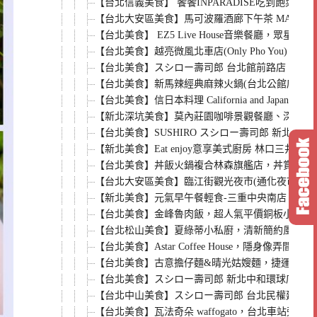
【台北信義美食】 饗饗INPARADISE吃到飽菜
【台北大安區美食】馬可波羅酒廊下午茶 MARCO
【台北美食】 EZ5 Live House音樂餐
【台北美食】越亮微風北車店(Only Pho Yo
【台北美食】スシロー壽司郎 台北館前路店（台灣
【台北美食】新馬辣經典麻辣火鍋(台北公館店)
【台北美食】信日本料理 California and 
【新北深坑美食】莫內莊園咖啡景觀餐廳、深坑老街
【台北美食】SUSHIRO スシロー壽司郎 新
【新北美食】Eat enjoy意享美式廚房 林口
【台北美食】丼飯火鍋複合林森旗艦店，丼賞和食
【台北大安區美食】臨江街觀光夜市(通化夜市)
【新北美食】元氣早午餐輕食-三重中央南店，美好
【台北美食】金峰魯肉飯，超人氣平價銅板小吃店
【台北松山美食】夏綠蒂小私廚，清新簡約風義式料
【台北美食】Astar Coffee House，
【台北美食】古意擔仔麵&晴光姑嫂麵，捷運中山
【台北美食】スシロー壽司郎 新北中和環球店 B
【台北中山美食】スシロー壽司郎 台北民權建國店
【台北美食】瓦法奇朵 waffogato，台北