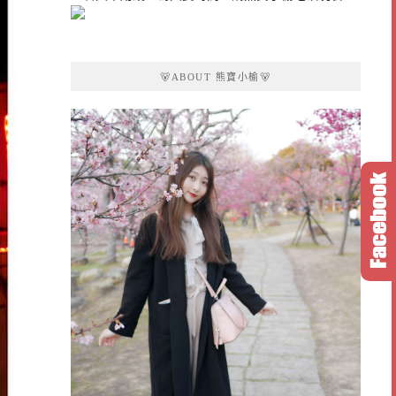
🐻ABOUT 熊寶小榆🐻