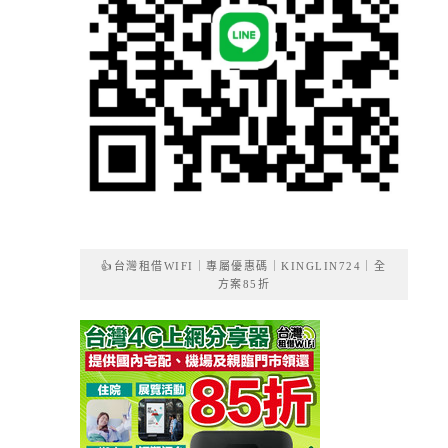
👍台灣租借WIFI｜專屬優惠碼｜KINGLIN724｜全
方案85折