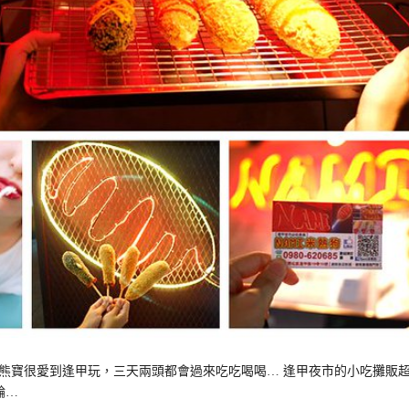
熊寶很愛到逢甲玩，三天兩頭都會過來吃吃喝喝… 逢甲夜市的小吃攤販
輪…