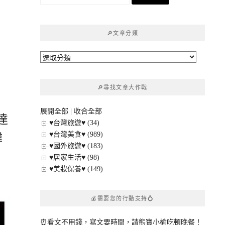
尋
關
鍵
🔎文章分類
字:
🔎
文
章
🔎尋找文章大作戰
分
類
展開全部
|
收合全部
達
♥台灣旅遊♥ (34)
♥台灣美食♥ (989)
韓
♥國外旅遊♥ (183)
♥居家生活♥ (98)
♥美妝保養♥ (149)
💰需要您的行動支持💍
⏰看文不用錢，寫文要時間，請熊寶小榆吃頓晚餐！