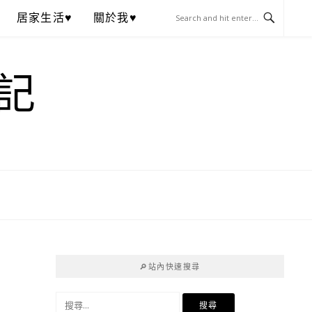
居家生活♥
關於我♥
記
🔎站內快速搜尋
搜