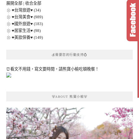
展開全部
|
收合全部
♥台灣旅遊♥ (34)
♥台灣美食♥ (989)
♥國外旅遊♥ (183)
♥居家生活♥ (98)
♥美妝保養♥ (149)
💰需要您的行動支持💍
⏰看文不用錢，寫文要時間，請熊寶小榆吃頓晚餐！
🐻ABOUT 熊寶小榆🐻