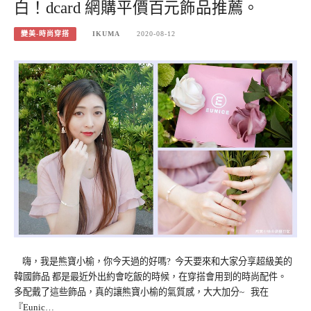
白！dcard 網購平價百元飾品推薦。
變美-時尚穿搭
IKUMA
2020-08-12
嗨，我是熊寶小榆，你今天過的好嗎? 今天要來和大家分享超級美的
韓國飾品 都是最近外出約會吃飯的時候，在穿搭會用到的時尚配件。
多配戴了這些飾品，真的讓熊寶小榆的氣質感，大大加分~ 我在
『Eunic…