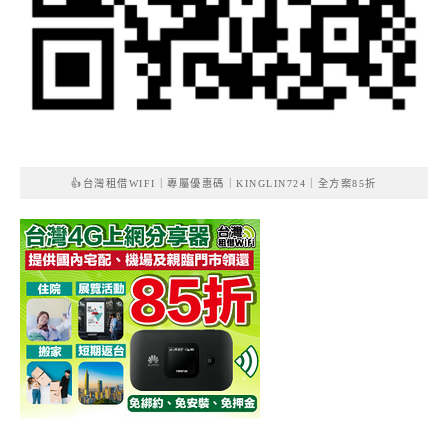
👍台灣租借WIFI｜專屬優惠碼｜KINGLIN724｜全方案85折