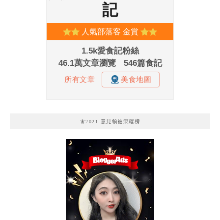
🧚2021 意見領袖榮耀榜