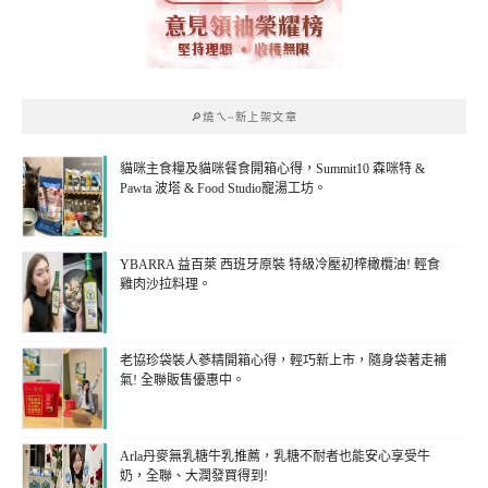
🔎燒ㄟ~新上架文章
貓咪主食糧及貓咪餐食開箱心得，Summit10 森咪特 &
Pawta 波塔 & Food Studio寵湯工坊。
YBARRA 益百萊 西班牙原裝 特級冷壓初榨橄欖油! 輕食
雞肉沙拉料理。
老協珍袋裝人蔘精開箱心得，輕巧新上市，隨身袋著走補
氣! 全聯販售優惠中。
Arla丹麥無乳糖牛乳推薦，乳糖不耐者也能安心享受牛
奶，全聯、大潤發買得到!