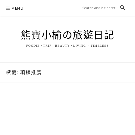
Skip
MENU
to
content
熊寶小榆の旅遊日記
FOODIE．TRIP．BEAUTY．LIVING ．TIMELESS
標籤:
項鍊推薦