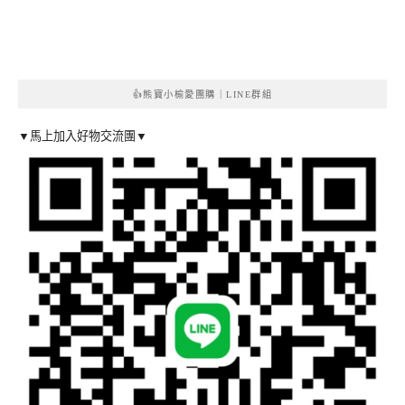
👍熊寶小榆愛團購｜LINE群組
▼馬上加入好物交流團▼