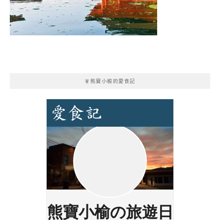
🧚熊寶小榆的愛食記