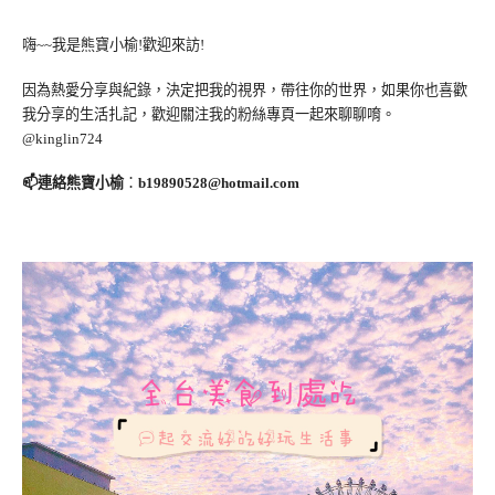
嗨~~我是熊寶小榆!歡迎來訪!
因為熱愛分享與紀錄，決定把我的視界，帶往你的世界，如果你也喜歡
我分享的生活扎記，歡迎關注我的粉絲專頁一起來聊聊唷。
@kinglin724
📫連絡熊寶小榆
：
b19890528@hotmail.com