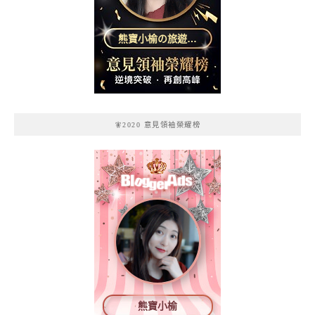
熊寶小榆の旅遊日
記
🧚2020 意見領袖榮耀榜
熊寶小榆