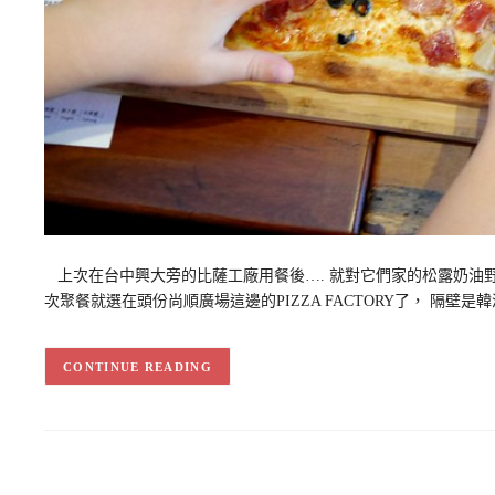
上次在台中興大旁的比薩工廠用餐後…. 就對它們家的松露奶油
次聚餐就選在頭份尚順廣場這邊的PIZZA FACTORY了， 隔壁
CONTINUE READING