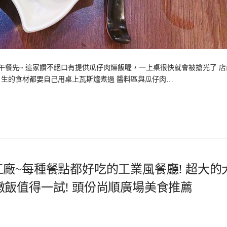
餐先~ 這家讚不絕口有提供瓜仔肉燥飯喔，一上桌很快就會被搶光了 店
，生的食材都要自己用桌上瓦斯爐煮過 醬料區與瓜仔肉…
y 比薩工廠~每種餐點都好吃的工業風餐廳! 超大的
飯值得一試! 頭份尚順廣場美食推薦