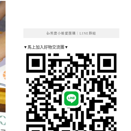
👍熊寶小榆愛團購｜LINE群組
▼馬上加入好物交流團▼