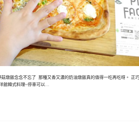
野菇燉飯念念不忘了 那種又香又濃的奶油燉飯真的值得一吃再吃呀。 正
是韓洋館韓式料理~停車可以…