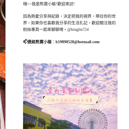
嗨~~我是熊寶小榆!歡迎來訪!
因為熱愛分享與紀錄，決定把我的視界，帶往你的世
界，如果你也喜歡我分享的生活扎記，歡迎關注我的
粉絲專頁一起來聊聊唷。@kinglin724
📫連絡熊寶小榆
：
b19890528@hotmail.com