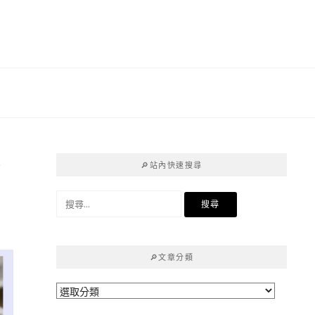
婚
🔎站內快速搜尋
搜
尋
關
鍵
🔎文章分類
字:
🔎
文