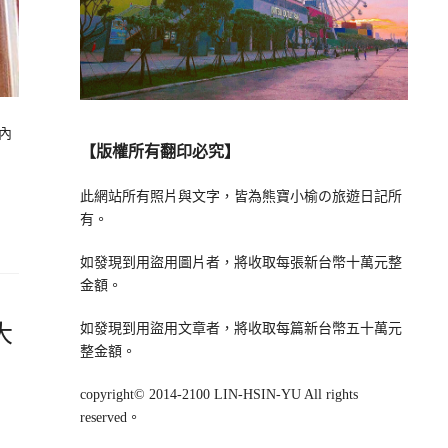
內
【版權所有翻印必究】
此網站所有照片與文字，皆為熊寶小榆の旅遊日記所
有。
如發現到用盜用圖片者，將收取每張新台幣十萬元整
金額。
大
如發現到用盜用文章者，將收取每篇新台幣五十萬元
整金額。
copyright© 2014-2100 LIN-HSIN-YU All rights
reserved。