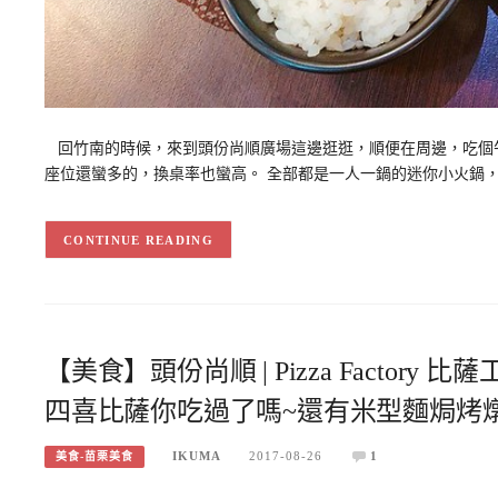
回竹南的時候，來到頭份尚順廣場這邊逛逛，順便在周邊，吃個午
座位還蠻多的，換桌率也蠻高。 全部都是一人一鍋的迷你小火鍋
CONTINUE READING
【美食】頭份尚順 | Pizza Factor
四喜比薩你吃過了嗎~還有米型麵焗烤燉
IKUMA
2017-08-26
1
美食-苗栗美食