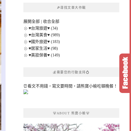
章
🔎尋找文章大作戰
分
類
展開全部
|
收合全部
♥台灣旅遊♥ (34)
♥台灣美食♥ (989)
♥國外旅遊♥ (183)
♥居家生活♥ (98)
♥美妝保養♥ (149)
💰需要您的行動支持💍
⏰看文不用錢，寫文要時間，請熊寶小榆吃頓晚餐！
🐻ABOUT 熊寶小榆🐻