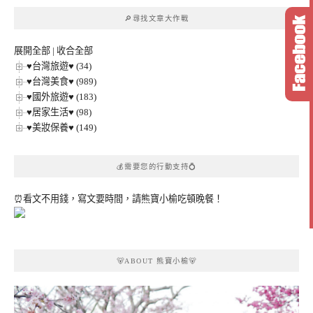
章
🔎尋找文章大作戰
分
類
展開全部
|
收合全部
♥台灣旅遊♥ (34)
♥台灣美食♥ (989)
♥國外旅遊♥ (183)
♥居家生活♥ (98)
♥美妝保養♥ (149)
💰需要您的行動支持💍
⏰看文不用錢，寫文要時間，請熊寶小榆吃頓晚餐！
🐻ABOUT 熊寶小榆🐻