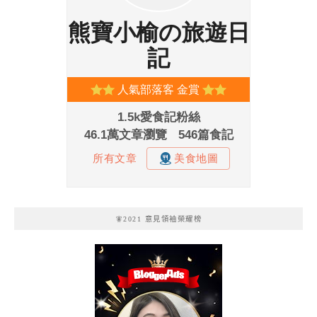
🧚2021 意見領袖榮耀榜