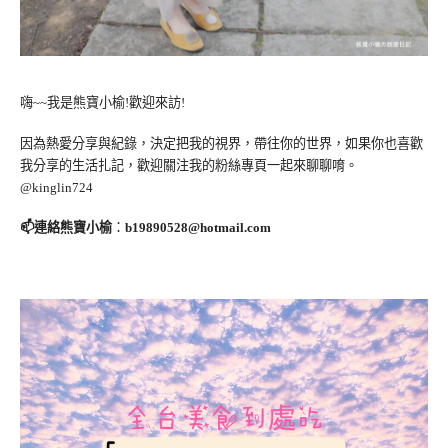
嗨~~我是熊寶小榆!歡迎來訪!
因為熱愛分享與紀錄，決定把我的視界，帶往你的世界，如果你也喜歡
我分享的生活扎記，歡迎關注我的粉絲專頁一起來聊聊唷。
@kinglin724
📫連絡熊寶小榆
：
b19890528@hotmail.com