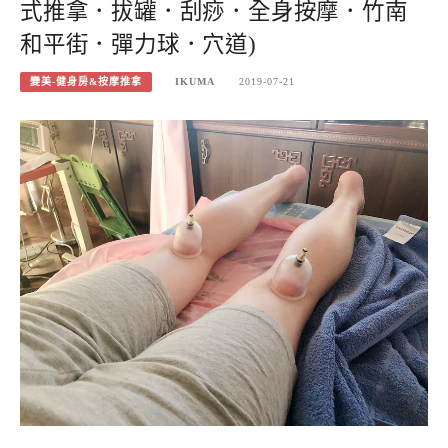
式推拿．拔罐．刮痧．全身按摩．竹南
和平街．彈力球．穴道)
變美-健身房&按摩推拿
IKUMA
2019-07-21