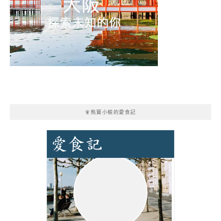
🧚熊寶小榆的愛食記