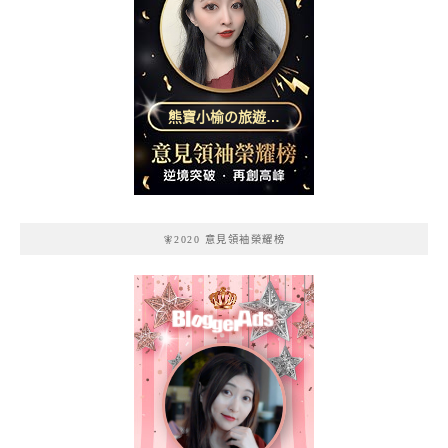
熊寶小榆の旅遊日
記
🧚2020 意見領袖榮耀榜