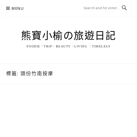
Skip
MENU
to
content
熊寶小榆の旅遊日記
FOODIE．TRIP．BEAUTY．LIVING ．TIMELESS
標籤:
頭份竹南按摩