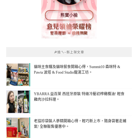
熊寶小榆
🔎燒ㄟ~新上架文章
貓咪主食糧及貓咪餐食開箱心得，Summit10 森咪特 &
Pawta 波塔 & Food Studio寵湯工坊。
YBARRA 益百萊 西班牙原裝 特級冷壓初榨橄欖油! 輕食
雞肉沙拉料理。
老協珍袋裝人蔘精開箱心得，輕巧新上市，隨身袋著走補
氣! 全聯販售優惠中。