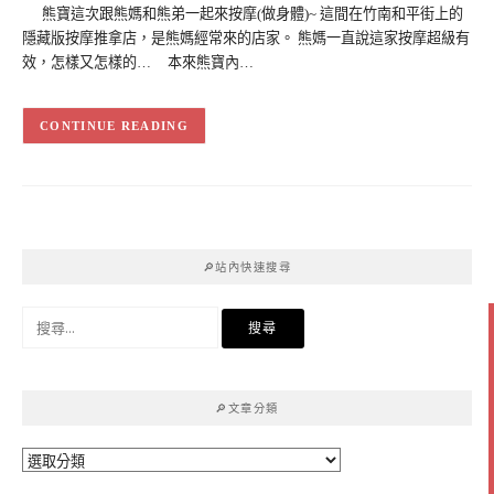
熊寶這次跟熊媽和熊弟一起來按摩(做身體)~ 這間在竹南和平街上的
隱藏版按摩推拿店，是熊媽經常來的店家。 熊媽一直說這家按摩超級有
效，怎樣又怎樣的… 本來熊寶內…
CONTINUE READING
🔎站內快速搜尋
搜
尋
關
鍵
🔎文章分類
字:
🔎
文