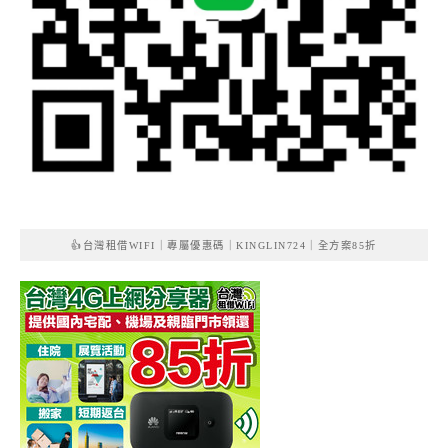
👍台灣租借WIFI｜專屬優惠碼｜KINGLIN724｜全方案85折