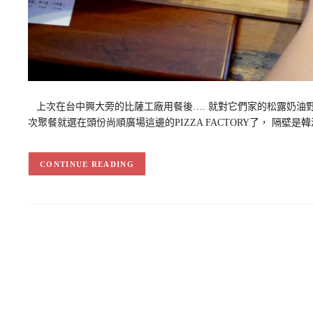
上次在台中興大旁的比薩工廠用餐後…. 就對它們家的松露奶油
次聚餐就選在頭份尚順廣場這邊的PIZZA FACTORY了， 隔壁
CONTINUE READING