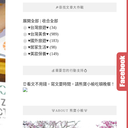
章
🔎尋找文章大作戰
分
類
展開全部
|
收合全部
♥台灣旅遊♥ (34)
♥台灣美食♥ (989)
♥國外旅遊♥ (183)
♥居家生活♥ (98)
♥美妝保養♥ (149)
💰需要您的行動支持💍
⏰看文不用錢，寫文要時間，請熊寶小榆吃頓晚餐！
🐻ABOUT 熊寶小榆🐻