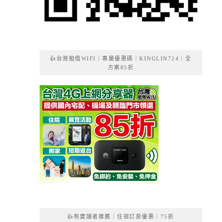
👍台灣租借WIFI｜專屬優惠碼｜KINGLIN724｜全
方案85折
👍熊寶讀者推薦｜住宿訂房優惠｜75折