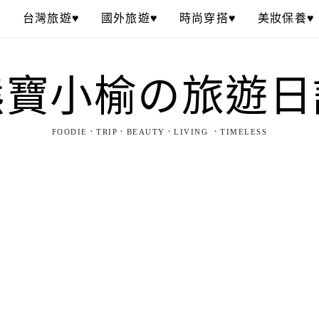
♥
台灣旅遊♥
國外旅遊♥
時尚穿搭♥
美妝保養♥
熊寶小榆の旅遊日
FOODIE．TRIP．BEAUTY．LIVING ．TIMELESS