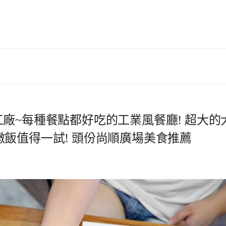
y 比薩工廠~每種餐點都好吃的工業風餐廳! 超大的
飯值得一試! 頭份尚順廣場美食推薦