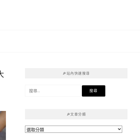
大
🔎站內快速搜尋
搜
尋
關
鍵
🔎文章分類
字:
🔎
文