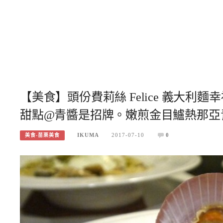
【美食】頭份費莉絲 Felice 義大利麵
甜點@青醬是招牌。嫩煎金目鱸熱那亞
IKUMA
2017-07-10
0
美食-苗栗美食