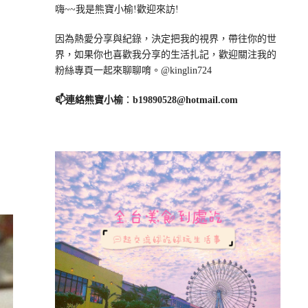
嗨~~我是熊寶小榆!歡迎來訪!
因為熱愛分享與紀錄，決定把我的視界，帶往你的世
界，如果你也喜歡我分享的生活扎記，歡迎關注我的
粉絲專頁一起來聊聊唷。@kinglin724
📫連絡熊寶小榆
：
b19890528@hotmail.com