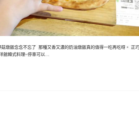
野菇燉飯念念不忘了 那種又香又濃的奶油燉飯真的值得一吃再吃呀。 正
是韓洋館韓式料理~停車可以…