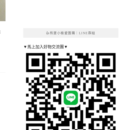
溢
👍熊寶小榆愛團購｜LINE群組
▼馬上加入好物交流團▼