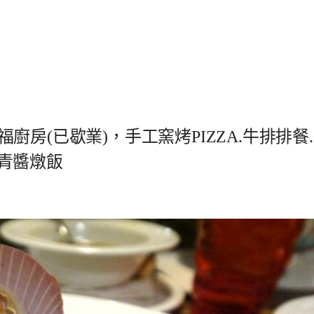
幸福廚房(已歇業)，手工窯烤PIZZA.牛排排餐.
青醬燉飯