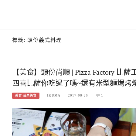
標籤:
頭份義式料理
【美食】頭份尚順 | Pizza Factor
四喜比薩你吃過了嗎~還有米型麵焗烤燉
IKUMA
2017-08-26
1
美食-苗栗美食