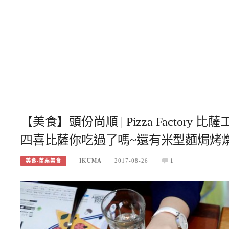
【美食】頭份尚順 | Pizza Factor
四喜比薩你吃過了嗎~還有米型麵焗烤燉
IKUMA
2017-08-26
1
美食-苗栗美食