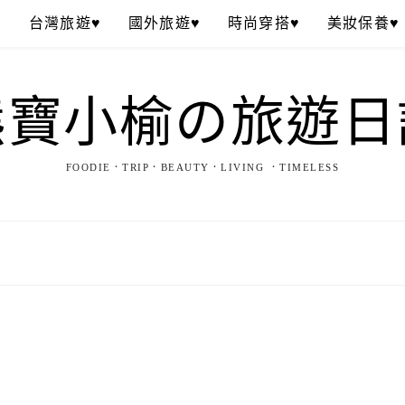
♥
台灣旅遊♥
國外旅遊♥
時尚穿搭♥
美妝保養♥
熊寶小榆の旅遊日
FOODIE．TRIP．BEAUTY．LIVING ．TIMELESS