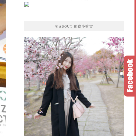
🐻ABOUT 熊寶小榆🐻