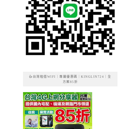
👍台灣租借WIFI｜專屬優惠碼｜KINGLIN724｜全
方案85折