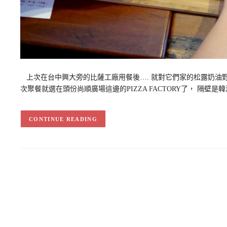
上次在台中興大旁的比薩工廠用餐後…. 就對它們家的松露奶油
次聚餐就選在頭份尚順廣場這邊的PIZZA FACTORY了， 隔壁
CONTINUE READING