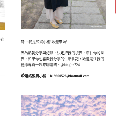
巧這
嗨~~我是熊寶小榆!歡迎來訪!
因為熱愛分享與紀錄，決定把我的視界，帶往你的世
界，如果你也喜歡我分享的生活扎記，歡迎關注我的
粉絲專頁一起來聊聊唷。@kinglin724
📫連絡熊寶小榆
：
b19890528@hotmail.com