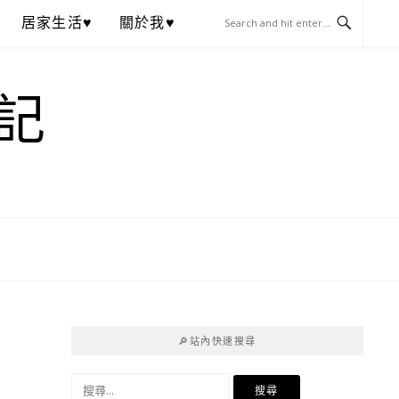
居家生活♥
關於我♥
記
🔎站內快速搜尋
搜