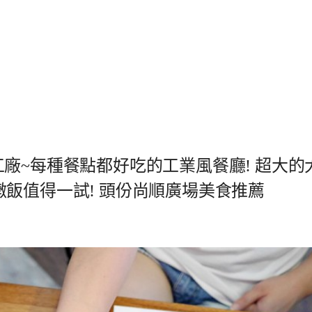
y 比薩工廠~每種餐點都好吃的工業風餐廳! 超大的
飯值得一試! 頭份尚順廣場美食推薦