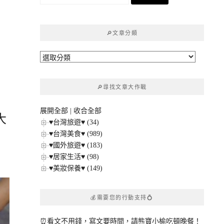
尋
關
鍵
🔎文章分類
字:
🔎
文
章
🔎尋找文章大作戰
分
類
展開全部
|
收合全部
大
♥台灣旅遊♥ (34)
♥台灣美食♥ (989)
♥國外旅遊♥ (183)
♥居家生活♥ (98)
♥美妝保養♥ (149)
💰需要您的行動支持💍
⏰看文不用錢，寫文要時間，請熊寶小榆吃頓晚餐！