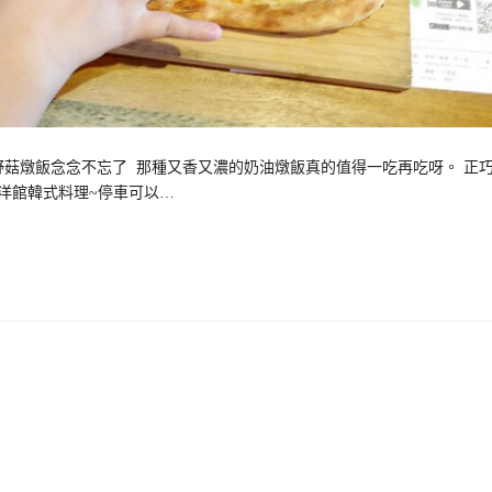
野菇燉飯念念不忘了 那種又香又濃的奶油燉飯真的值得一吃再吃呀。 正
是韓洋館韓式料理~停車可以…