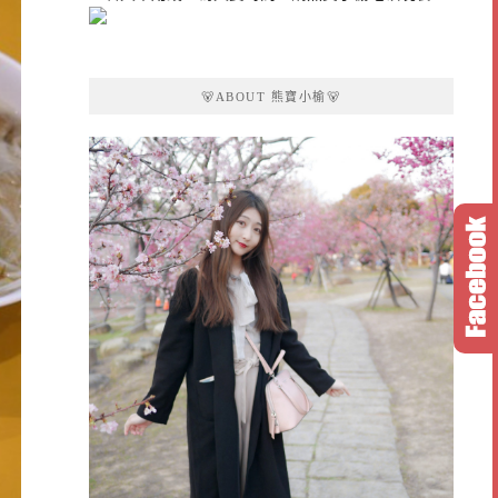
🐻ABOUT 熊寶小榆🐻