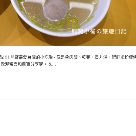
!!!! 熊寶最愛台灣的小吃啦~ 像是魯肉飯、乾麵、貢丸湯、餛飩米粉粄
 歡迎留言和熊寶分享喔。 &…