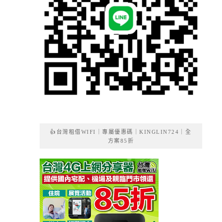
👍台灣租借WIFI｜專屬優惠碼｜KINGLIN724｜全
方案85折