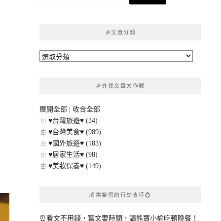
尋
關
鍵
🔎文章分類
字:
🔎
文
章
🔎尋找文章大作戰
分
類
展開全部
|
收合全部
生
♥台灣旅遊♥ (34)
♥台灣美食♥ (989)
餐
♥國外旅遊♥ (183)
♥居家生活♥ (98)
♥美妝保養♥ (149)
💰需要您的行動支持💍
⏰看文不用錢，寫文要時間，請熊寶小榆吃頓晚餐！