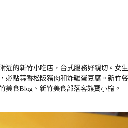
附近的新竹小吃店，台式服務好親切。女
，必點蒜香松阪豬肉和炸雞蛋豆腐。新竹
美食Blog、新竹美食部落客熊寶小榆。