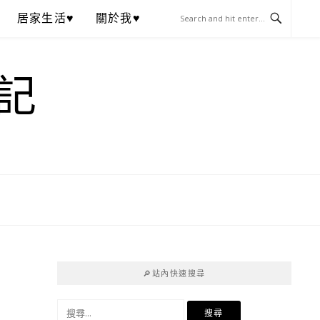
居家生活♥
關於我♥
記
🔎站內快速搜尋
搜