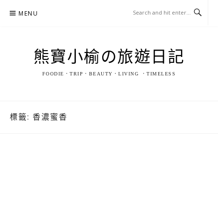
Skip
MENU
to
content
熊寶小榆の旅遊日記
FOODIE．TRIP．BEAUTY．LIVING ．TIMELESS
標籤:
香濃蜜香