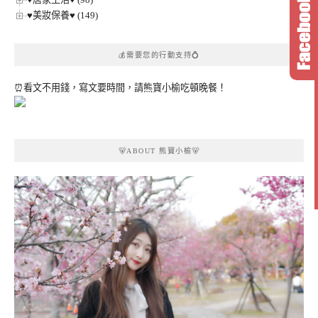
♥美妝保養♥ (149)
💰需要您的行動支持💍
⏰看文不用錢，寫文要時間，請熊寶小榆吃頓晚餐！
🐻ABOUT 熊寶小榆🐻