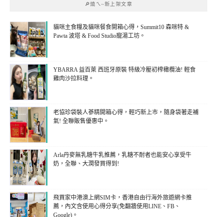
🔎燒ㄟ~新上架文章
貓咪主食糧及貓咪餐食開箱心得，Summit10 森咪特 &
Pawta 波塔 & Food Studio寵湯工坊。
YBARRA 益百萊 西班牙原裝 特級冷壓初榨橄欖油! 輕食
雞肉沙拉料理。
老協珍袋裝人蔘精開箱心得，輕巧新上市，隨身袋著走補
氣! 全聯販售優惠中。
Arla丹麥無乳糖牛乳推薦，乳糖不耐者也能安心享受牛
奶，全聯、大潤發買得到!
飛買家中港澳上網SIM卡，香港自由行海外旅遊網卡推
薦，內文含使用心得分享(免翻牆使用LINE、FB、
Google)。