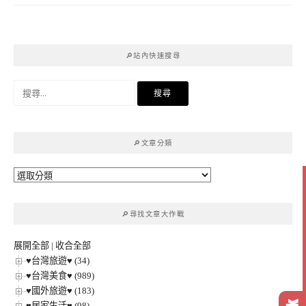
🔎站內快速搜尋
搜
尋
關
鍵
🔎文章分類
字:
🔎
文
章
🔎尋找文章大作戰
分
類
展開全部
|
收合全部
♥台灣旅遊♥ (34)
♥台灣美食♥ (989)
♥國外旅遊♥ (183)
♥居家生活♥ (98)