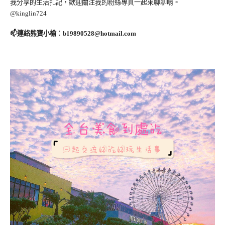
我分享的生活扎記，歡迎關注我的粉絲專頁一起來聊聊唷。
@kinglin724
📫連絡熊寶小榆
：
b19890528@hotmail.com