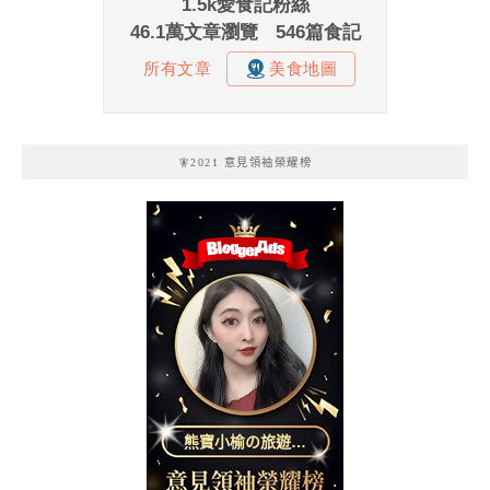
🧚2021 意見領袖榮耀榜
熊寶小榆の旅遊日
記