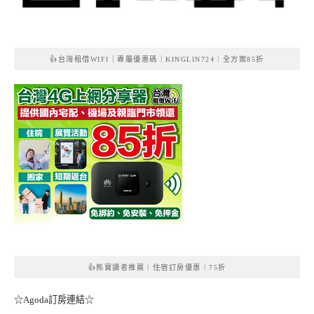
👍台灣租借WIFI｜專屬優惠碼｜KINGLIN724｜全方案85折
👍熊寶讀者推薦｜住宿訂房優惠｜75折
☆Agoda訂房連結☆