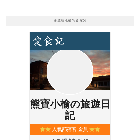
🧚熊寶小榆的愛食記