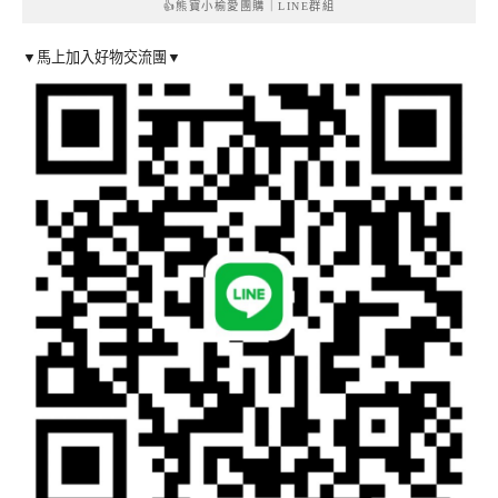
👍熊寶小榆愛團購｜LINE群組
▼馬上加入好物交流團▼