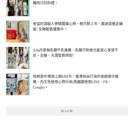
雞肉沙拉料理。
老協珍袋裝人蔘精開箱心得，輕巧新上市，隨身袋著走補
氣! 全聯販售優惠中。
Arla丹麥無乳糖牛乳推薦，乳糖不耐者也能安心享受牛
奶，全聯、大潤發買得到!
飛買家中港澳上網SIM卡，香港自由行海外旅遊網卡推
薦，內文含使用心得分享(免翻牆使用LINE、FB、
Google)。
🌺AD🌺