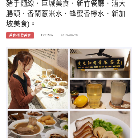
豬手麵線．巨城美食．新竹餐廳．滷大
腸頭．香蘭薏米水．蜂蜜香檸水．新加
坡美食)。
美食-新竹美食
IKUMA
2019-06-28