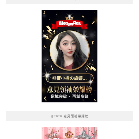
熊寶小榆の旅遊日
記
🧚2020 意見領袖榮耀榜