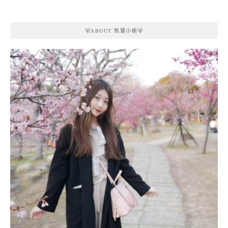
🐻ABOUT 熊寶小榆🐻