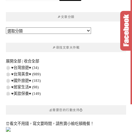
關
鍵
🔎文章分類
字:
🔎
文
章
🔎尋找文章大作戰
分
類
展開全部
|
收合全部
♥台灣旅遊♥ (34)
♥台灣美食♥ (989)
♥國外旅遊♥ (183)
♥居家生活♥ (98)
♥美妝保養♥ (149)
💰需要您的行動支持💍
⏰看文不用錢，寫文要時間，請熊寶小榆吃頓晚餐！