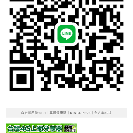
👍台灣租借WIFI｜專屬優惠碼｜KINGLIN724｜全方案85折