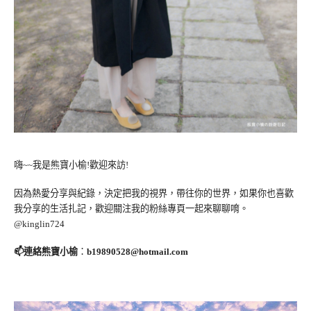
嗨~~我是熊寶小榆!歡迎來訪!
因為熱愛分享與紀錄，決定把我的視界，帶往你的世界，如果你也喜歡
我分享的生活扎記，歡迎關注我的粉絲專頁一起來聊聊唷。
@kinglin724
📫連絡熊寶小榆
：
b19890528@hotmail.com