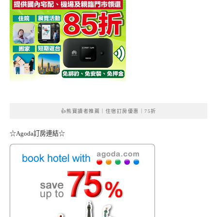
👍熊寶讀者推薦｜住宿訂房優惠｜75折
☆Agoda訂房連結☆