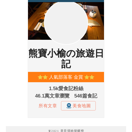
🧚2021 意見領袖榮耀榜