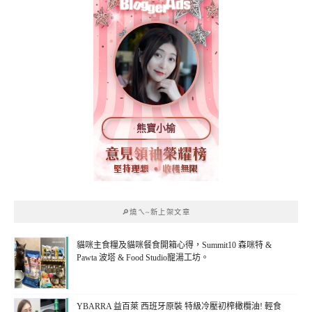
熊寶小榆
🔎燒ㄟ~新上架文章
貓咪主食糧及貓咪餐食開箱心得，Summit10 森咪特 &
Pawta 波塔 & Food Studio寵湯工坊。
YBARRA 益百萊 西班牙原裝 特級冷壓初榨橄欖油! 輕食