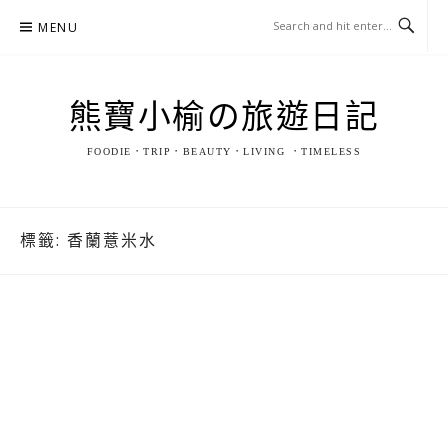
Skip
MENU
to
content
熊寶小榆の旅遊日記
FOODIE．TRIP．BEAUTY．LIVING ．TIMELESS
標籤:
香蘭薏米水