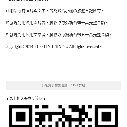
此網站所有照片與文字，皆為熊寶小榆の旅遊日記所有。
如發現到用盜用圖片者，將收取每張新台幣十萬元整金額。
如發現到用盜用文章者，將收取每篇新台幣五十萬元整金額。
copyright© 2014-2100 LIN-HSIN-YU All rights reserved。
👍熊寶小榆愛團購｜LINE群組
▼馬上加入好物交流團▼