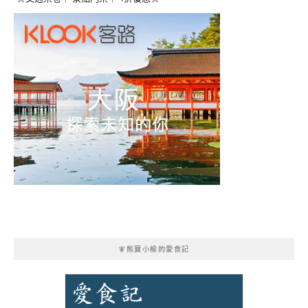
🧚熊寶小榆的愛食記