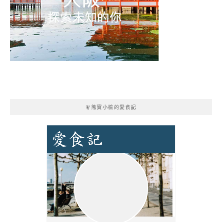
🧚熊寶小榆的愛食記