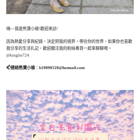
嗨~~我是熊寶小榆!歡迎來訪!
因為熱愛分享與紀錄，決定把我的視界，帶往你的世界，如果你也喜歡
我分享的生活扎記，歡迎關注我的粉絲專頁一起來聊聊唷。
@kinglin724
📫連絡熊寶小榆
：
b19890528@hotmail.com