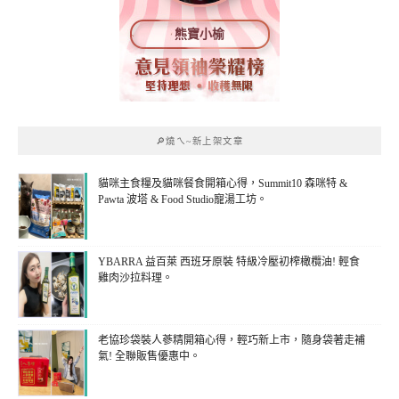
熊寶小榆
🔎燒ㄟ~新上架文章
貓咪主食糧及貓咪餐食開箱心得，Summit10 森咪特 &
Pawta 波塔 & Food Studio寵湯工坊。
YBARRA 益百萊 西班牙原裝 特級冷壓初榨橄欖油! 輕食
雞肉沙拉料理。
老協珍袋裝人蔘精開箱心得，輕巧新上市，隨身袋著走補
氣! 全聯販售優惠中。