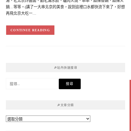
湯、老北京炸醬面、餡老滿水餃、驢肉火燒、串串、麻辣香鍋、麻辣火
鍋…等等。(講了一大串北京的美食，說到這裡口水都快流下來了，好想
再飛北京大吃一…
CONTINUE READING
🔎站內快速搜尋
搜
尋
關
鍵
🔎文章分類
字:
🔎
文