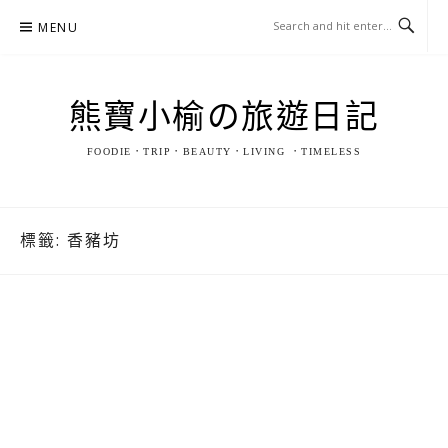
Skip
MENU
to
content
熊寶小榆の旅遊日記
FOODIE．TRIP．BEAUTY．LIVING ．TIMELESS
標籤:
香豬坊