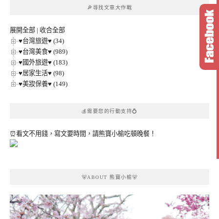
章
🔎尋找文章大作戰
分
類
展開全部
|
收合全部
♥台灣旅遊♥ (34)
♥台灣美食♥ (989)
♥國外旅遊♥ (183)
♥居家生活♥ (98)
♥美妝保養♥ (149)
💰需要您的行動支持💍
⏰看文不用錢，寫文要時間，請熊寶小榆吃頓晚餐！
🐻ABOUT 熊寶小榆🐻