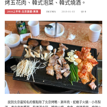
烤五花肉、韓式泡菜、韓式燒酒。
2018上半年-北京旅遊/美食
IKUMA
2019-01-03
0
說到北京最知名的餐點除了北京烤鴨、涮羊肉、蛇蠍子火鍋、小吊梨