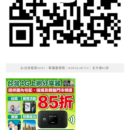
👍台灣租借WIFI｜專屬優惠碼｜KINGLIN724｜全方案85折