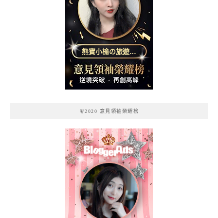
熊寶小榆の旅遊日
記
🧚2020 意見領袖榮耀榜