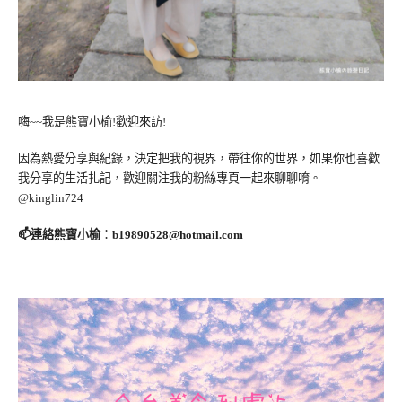
嗨~~我是熊寶小榆!歡迎來訪!
因為熱愛分享與紀錄，決定把我的視界，帶往你的世界，如果你也喜歡
我分享的生活扎記，歡迎關注我的粉絲專頁一起來聊聊唷。
@kinglin724
📫連絡熊寶小榆
：
b19890528@hotmail.com