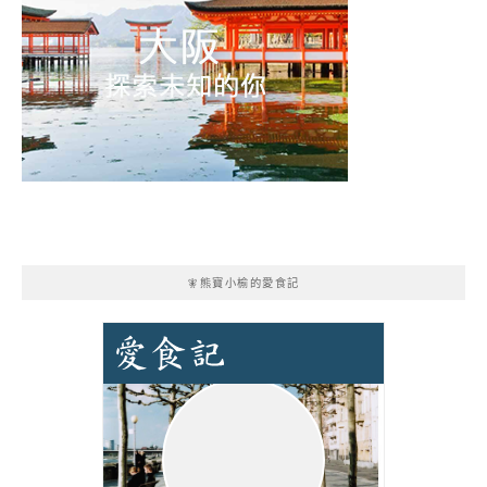
🧚熊寶小榆的愛食記