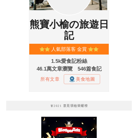
🧚2021 意見領袖榮耀榜