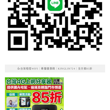
👍台灣租借WIFI｜專屬優惠碼｜KINGLIN724｜全方案85折