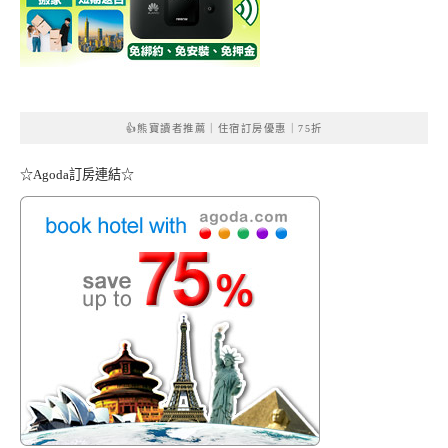
👍熊寶讀者推薦｜住宿訂房優惠｜75折
☆Agoda訂房連結☆