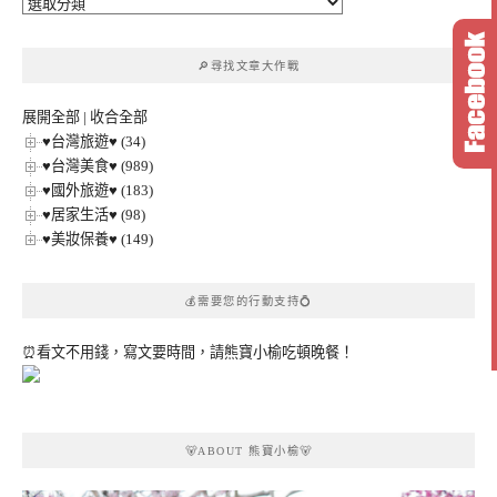
🔎
文
章
🔎尋找文章大作戰
分
類
展開全部
|
收合全部
♥台灣旅遊♥ (34)
♥台灣美食♥ (989)
♥國外旅遊♥ (183)
♥居家生活♥ (98)
♥美妝保養♥ (149)
💰需要您的行動支持💍
⏰看文不用錢，寫文要時間，請熊寶小榆吃頓晚餐！
🐻ABOUT 熊寶小榆🐻