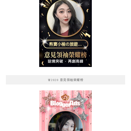
熊寶小榆の旅遊日
記
🧚2020 意見領袖榮耀榜