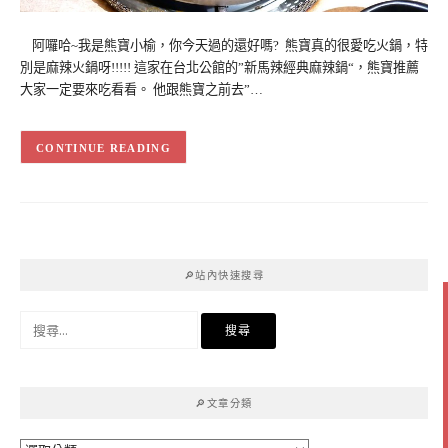
阿囉哈~我是熊寶小榆，你今天過的還好嗎? 熊寶真的很愛吃火鍋，特
別是麻辣火鍋呀!!!!! 這家在台北公館的”新馬辣經典麻辣鍋“，熊寶推薦
大家一定要來吃看看。 他跟熊寶之前去”…
CONTINUE READING
🔎站內快速搜尋
搜
尋
關
鍵
🔎文章分類
字: