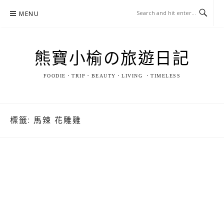
Skip
MENU
to
content
熊寶小榆の旅遊日記
FOODIE．TRIP．BEAUTY．LIVING ．TIMELESS
標籤:
馬辣 花雕雞