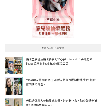
熊寶小榆
🔎燒ㄟ~新上架文章
貓咪主食糧及貓咪餐食開箱心得，Summit10 森咪特 &
Pawta 波塔 & Food Studio寵湯工坊。
YBARRA 益百萊 西班牙原裝 特級冷壓初榨橄欖油! 輕食
雞肉沙拉料理。
老協珍袋裝人蔘精開箱心得，輕巧新上市，隨身袋著走補
氣! 全聯販售優惠中。