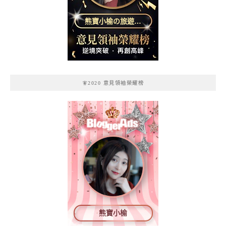
熊寶小榆の旅遊日
記
🧚2020 意見領袖榮耀榜
熊寶小榆