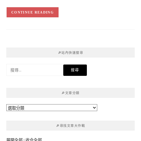
CONTINUE READING
🔎站內快速搜尋
搜
尋
關
鍵
🔎文章分類
字:
🔎
文
章
🔎尋找文章大作戰
分
類
展開全部
|
收合全部