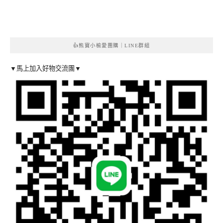
👍熊寶小榆愛團購｜LINE群組
▼馬上加入好物交流團▼