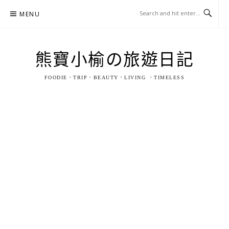
Skip
MENU
to
content
熊寶小榆の旅遊日記
FOODIE．TRIP．BEAUTY．LIVING ．TIMELESS