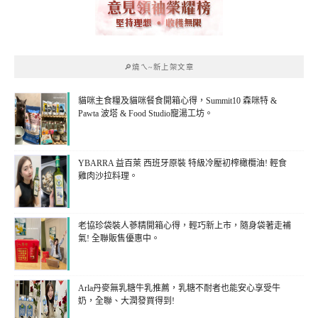
🔎燒ㄟ~新上架文章
貓咪主食糧及貓咪餐食開箱心得，Summit10 森咪特 &
Pawta 波塔 & Food Studio寵湯工坊。
YBARRA 益百萊 西班牙原裝 特級冷壓初榨橄欖油! 輕食
雞肉沙拉料理。
老協珍袋裝人蔘精開箱心得，輕巧新上市，隨身袋著走補
氣! 全聯販售優惠中。
Arla丹麥無乳糖牛乳推薦，乳糖不耐者也能安心享受牛
奶，全聯、大潤發買得到!