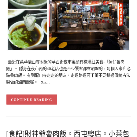
最近在萬華龍山寺附近的華西街夜市裏頭有樣爆紅美食-「蚵仔魯肉
飯」。 隱身在夜市內的40老店也是不少饕客都會朝聖的，每個人來店必
點魯肉飯。 有到龍山寺走走的朋友，走過路過可千萬不要錯過傳統古法
製做的滷肉飯囉。 &n…
CONTINUE READING
[食記]財神爺魯肉飯。西屯總店。小菜包