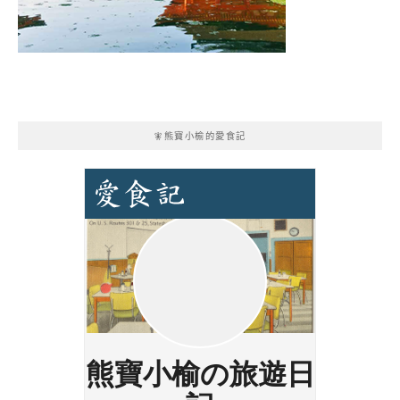
🧚熊寶小榆的愛食記