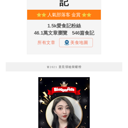
🧚2021 意見領袖榮耀榜