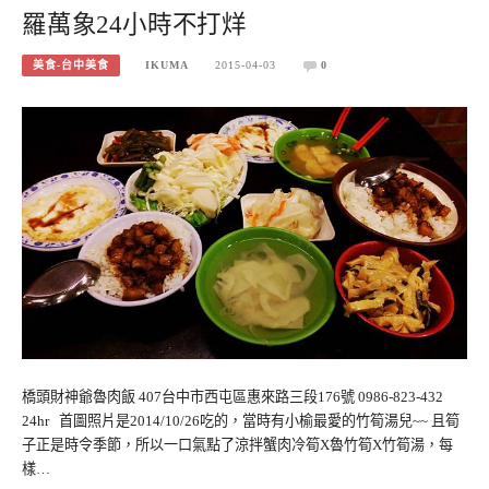
羅萬象24小時不打烊
美食-台中美食
IKUMA
2015-04-03
0
橋頭財神爺魯肉飯 407台中市西屯區惠來路三段176號 0986-823-432
24hr 首圖照片是2014/10/26吃的，當時有小榆最愛的竹筍湯兒~~ 且筍
子正是時令季節，所以一口氣點了涼拌蟹肉冷筍X魯竹筍X竹筍湯，每
樣…