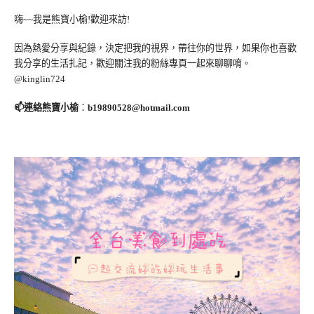
嗨~~我是熊寶小榆!歡迎來訪!
因為熱愛分享與紀錄，決定把我的視界，帶往你的世界，如果你也喜歡
我分享的生活扎記，歡迎關注我的粉絲專頁一起來聊聊唷。
@kinglin724
📫連絡熊寶小榆
：
b19890528@hotmail.com