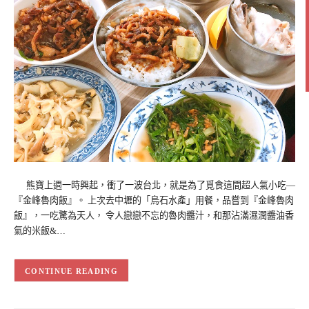
熊寶上週一時興起，衝了一波台北，就是為了覓食這間超人氣小吃—
『金峰魯肉飯』。 上次去中壢的「烏石水產」用餐，品嘗到『金峰魯肉
飯』，一吃驚為天人， 令人戀戀不忘的魯肉醬汁，和那沾滿濕潤醬油香
氣的米飯&…
CONTINUE READING