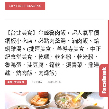
CONTINUE READING
【台北美食】金峰魯肉飯，超人氣平價
銅板小吃店，必點肉羹湯、滷肉飯、蛤
蜊雞湯。(捷運美食．善導寺美食．中正
紀念堂美食．乾麵．乾冬粉．乾米粉．
魯鴨蛋．滷豆腐．筍乾．燙青菜．鼎邊
趖．炕肉飯．肉燥飯)
美食-台北美食
IKUMA
2019-09-04