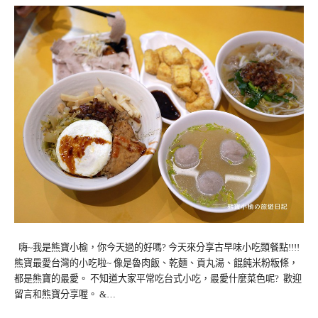
嗨~我是熊寶小榆，你今天過的好嗎? 今天來分享古早味小吃類餐點!!!!
熊寶最愛台灣的小吃啦~ 像是魯肉飯、乾麵、貢丸湯、餛飩米粉粄條，
都是熊寶的最愛。 不知道大家平常吃台式小吃，最愛什麼菜色呢? 歡迎
留言和熊寶分享喔。 &…