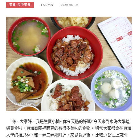
美食-台中美食
IKUMA
2020-06-19
嗨，大家好，我是熊寶小榆~ 你今天過的好嗎? 今天來到東海大學這
邊覓食啦，東海商圈裡面真的有很多美味的食物。 通常大家都會在東海
大學的相思林，和一弄二弄那附近，來覓食逛街， 比較少會往上東別