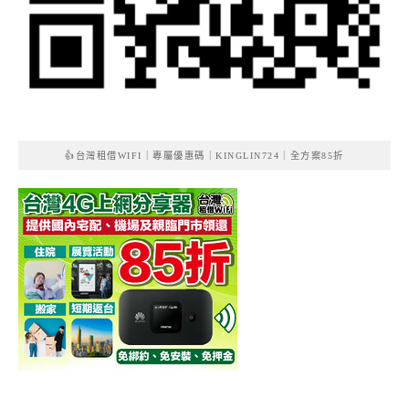
👍台灣租借WIFI｜專屬優惠碼｜KINGLIN724｜全方案85折