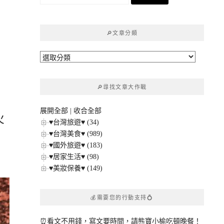
尋
關
鍵
🔎文章分類
字:
🔎
文
章
🔎尋找文章大作戰
分
類
展開全部
|
收合全部
火
♥台灣旅遊♥ (34)
♥台灣美食♥ (989)
♥國外旅遊♥ (183)
♥居家生活♥ (98)
♥美妝保養♥ (149)
💰需要您的行動支持💍
⏰看文不用錢，寫文要時間，請熊寶小榆吃頓晚餐！