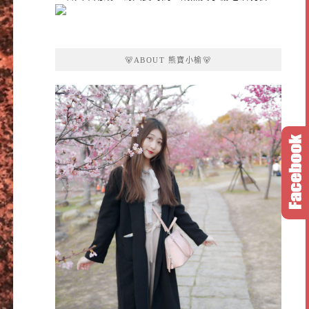
🐻ABOUT 熊寶小榆🐻