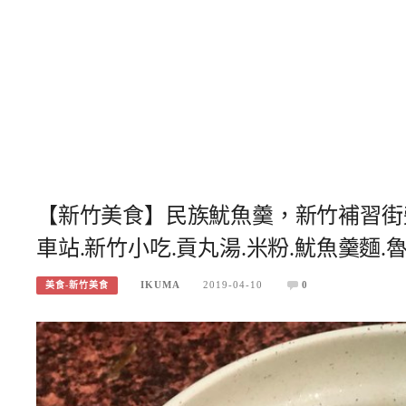
【新竹美食】民族魷魚羹，新竹補習街
車站.新竹小吃.貢丸湯.米粉.魷魚羹麵.魯
IKUMA
2019-04-10
0
美食-新竹美食