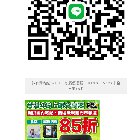
👍台灣租借WIFI｜專屬優惠碼｜KINGLIN724｜全
方案85折