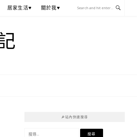
居家生活♥
關於我♥
記
🔎站內快速搜尋
搜