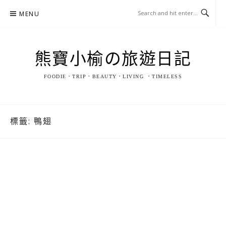
Skip
MENU
to
content
熊寶小榆の旅遊日記
FOODIE．TRIP．BEAUTY．LIVING ．TIMELESS
標籤:
鴨翅