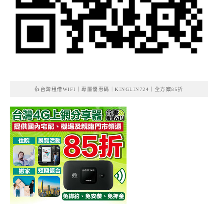
👍台灣租借WIFI｜專屬優惠碼｜KINGLIN724｜全方案85折