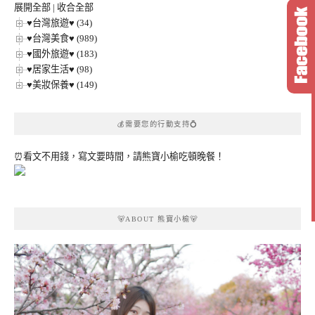
展開全部
|
收合全部
♥台灣旅遊♥ (34)
♥台灣美食♥ (989)
♥國外旅遊♥ (183)
♥居家生活♥ (98)
♥美妝保養♥ (149)
💰需要您的行動支持💍
⏰看文不用錢，寫文要時間，請熊寶小榆吃頓晚餐！
🐻ABOUT 熊寶小榆🐻