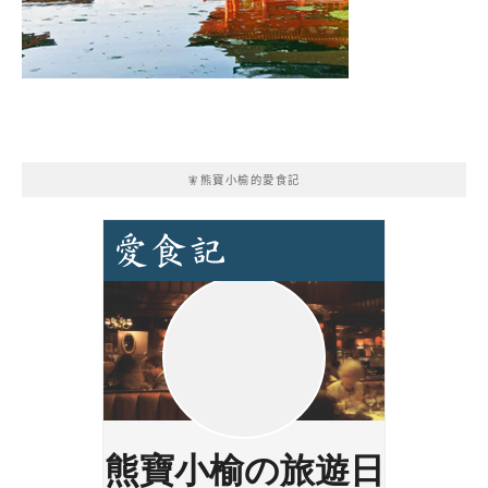
🧚熊寶小榆的愛食記