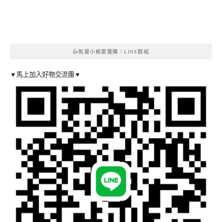
👍熊寶小榆愛團購｜LINE群組
▼馬上加入好物交流團▼