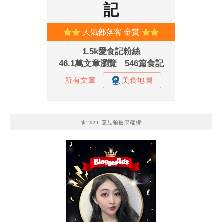
🧚2021 意見領袖榮耀榜