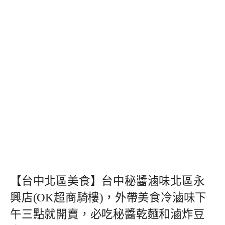
【台中北區美食】台中秘醬滷味北區永
興店(OK超商騎樓)，外帶美食冷滷味下
午三點就開賣，必吃秘醬乾麵和滷炸豆