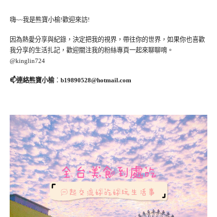
嗨~~我是熊寶小榆!歡迎來訪!
因為熱愛分享與紀錄，決定把我的視界，帶往你的世界，如果你也喜歡
我分享的生活扎記，歡迎關注我的粉絲專頁一起來聊聊唷。
@kinglin724
📫連絡熊寶小榆
：
b19890528@hotmail.com