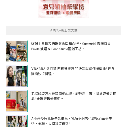
🔎燒ㄟ~新上架文章
貓咪主食糧及貓咪餐食開箱心得，Summit10 森咪特 &
Pawta 波塔 & Food Studio寵湯工坊。
YBARRA 益百萊 西班牙原裝 特級冷壓初榨橄欖油! 輕食
雞肉沙拉料理。
老協珍袋裝人蔘精開箱心得，輕巧新上市，隨身袋著走補
氣! 全聯販售優惠中。
Arla丹麥無乳糖牛乳推薦，乳糖不耐者也能安心享受牛
奶，全聯、大潤發買得到!