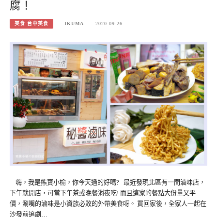
腐！
美食-台中美食
IKUMA
2020-09-26
嗨，我是熊寶小榆，你今天過的好嗎? 最近發現北區有一間滷味店，
下午就開店，可當下午茶或晚餐消夜吃! 而且這家的餐點大份量又平
價，涮嘴的滷味是小資族必敗的外帶美食呀。 買回家後，全家人一起在
沙發前追劇…