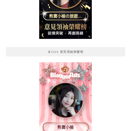
熊寶小榆の旅遊日
記
🧚2020 意見領袖榮耀榜
熊寶小榆