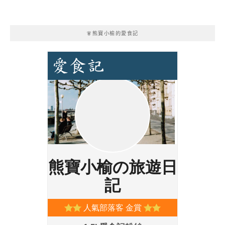
🧚熊寶小榆的愛食記