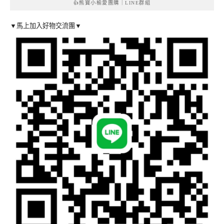
👍熊寶小榆愛團購｜LINE群組
▼馬上加入好物交流團▼