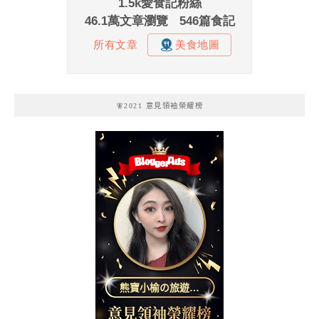
🧚2021 意見領袖榮耀榜
熊寶小榆の旅遊日
記