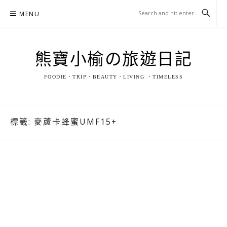
Skip
MENU
to
content
熊寶小榆の旅遊日記
FOODIE．TRIP．BEAUTY．LIVING ．TIMELESS
標籤:
麥蘆卡蜂蜜UMF15+