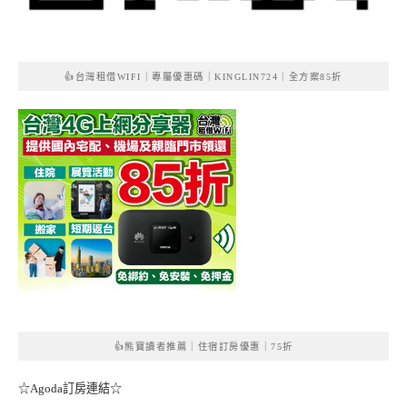
👍台灣租借WIFI｜專屬優惠碼｜KINGLIN724｜全方案85折
👍熊寶讀者推薦｜住宿訂房優惠｜75折
☆Agoda訂房連結☆