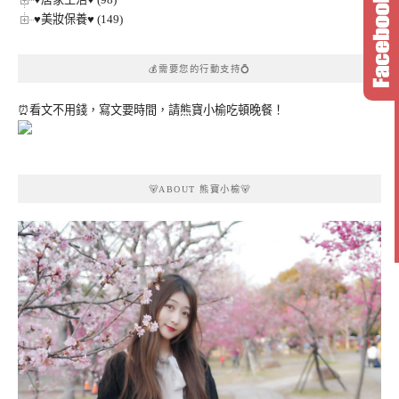
♥美妝保養♥ (149)
💰需要您的行動支持💍
⏰看文不用錢，寫文要時間，請熊寶小榆吃頓晚餐！
🐻ABOUT 熊寶小榆🐻