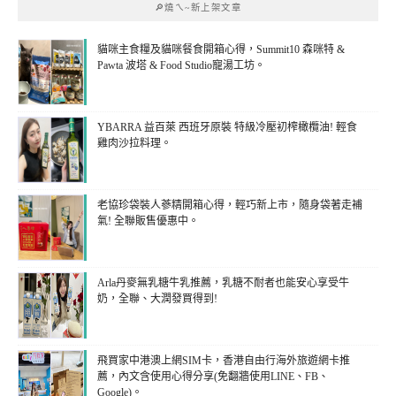
🔎燒ㄟ~新上架文章
貓咪主食糧及貓咪餐食開箱心得，Summit10 森咪特 &
Pawta 波塔 & Food Studio寵湯工坊。
YBARRA 益百萊 西班牙原裝 特級冷壓初榨橄欖油! 輕食
雞肉沙拉料理。
老協珍袋裝人蔘精開箱心得，輕巧新上市，隨身袋著走補
氣! 全聯販售優惠中。
Arla丹麥無乳糖牛乳推薦，乳糖不耐者也能安心享受牛
奶，全聯、大潤發買得到!
飛買家中港澳上網SIM卡，香港自由行海外旅遊網卡推
薦，內文含使用心得分享(免翻牆使用LINE、FB、
Google)。