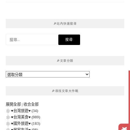
🔎站內快速搜尋
搜
尋
關
鍵
🔎文章分類
字:
🔎
文
章
🔎尋找文章大作戰
分
類
展開全部
|
收合全部
♥台灣旅遊♥ (34)
♥台灣美食♥ (989)
♥國外旅遊♥ (183)
♥居家生活♥ (98)