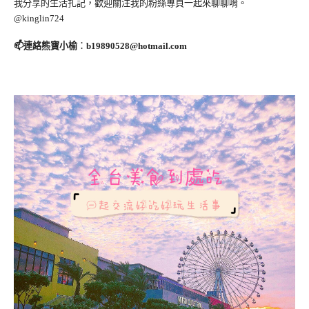
我分享的生活扎記，歡迎關注我的粉絲專頁一起來聊聊唷。
@kinglin724
📫連絡熊寶小榆
：
b19890528@hotmail.com