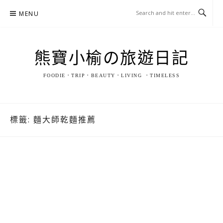
Skip
MENU
to
content
熊寶小榆の旅遊日記
FOODIE．TRIP．BEAUTY．LIVING ．TIMELESS
標籤:
麵大師乾麵推薦