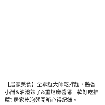
【居家美食】全聯麵大師乾拌麵，醬香
小醋&油潑辣子&重焙麻醬哪一款好吃推
薦? 居家乾泡麵開箱心得紀錄。