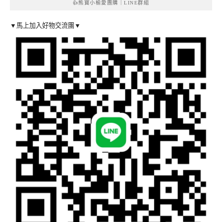
👍熊寶小榆愛團購｜LINE群組
▼馬上加入好物交流團▼