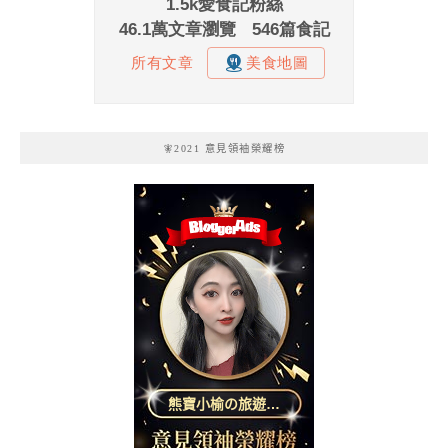
🧚2021 意見領袖榮耀榜
熊寶小榆の旅遊日
記