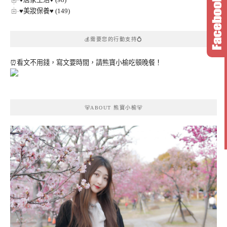
♥美妝保養♥ (149)
💰需要您的行動支持💍
⏰看文不用錢，寫文要時間，請熊寶小榆吃頓晚餐！
🐻ABOUT 熊寶小榆🐻