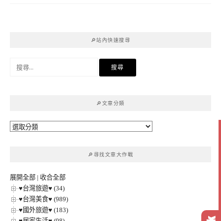
🔎站內快速搜尋
搜
尋
關
鍵
🔎文章分類
字:
🔎
文
章
🔎尋找文章大作戰
分
類
展開全部
|
收合全部
♥台灣旅遊♥ (34)
♥台灣美食♥ (989)
♥國外旅遊♥ (183)
♥居家生活♥ (98)