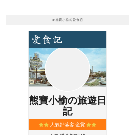
🧚熊寶小榆的愛食記