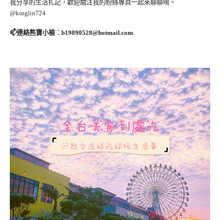
我分享的生活扎記，歡迎關注我的粉絲專頁一起來聊聊唷。
@kinglin724
📫連絡熊寶小榆
：
b19890528@hotmail.com