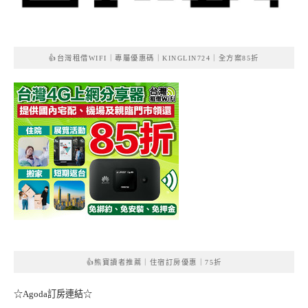
👍台灣租借WIFI｜專屬優惠碼｜KINGLIN724｜全方案85折
👍熊寶讀者推薦｜住宿訂房優惠｜75折
☆Agoda訂房連結☆