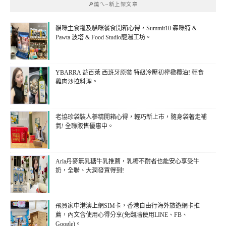
🔎燒ㄟ~新上架文章
貓咪主食糧及貓咪餐食開箱心得，Summit10 森咪特 &
Pawta 波塔 & Food Studio寵湯工坊。
YBARRA 益百萊 西班牙原裝 特級冷壓初榨橄欖油! 輕食
雞肉沙拉料理。
老協珍袋裝人蔘精開箱心得，輕巧新上市，隨身袋著走補
氣! 全聯販售優惠中。
Arla丹麥無乳糖牛乳推薦，乳糖不耐者也能安心享受牛
奶，全聯、大潤發買得到!
飛買家中港澳上網SIM卡，香港自由行海外旅遊網卡推
薦，內文含使用心得分享(免翻牆使用LINE、FB、
Google)。