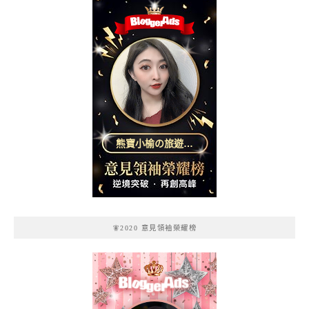
熊寶小榆の旅遊日
記
🧚2020 意見領袖榮耀榜