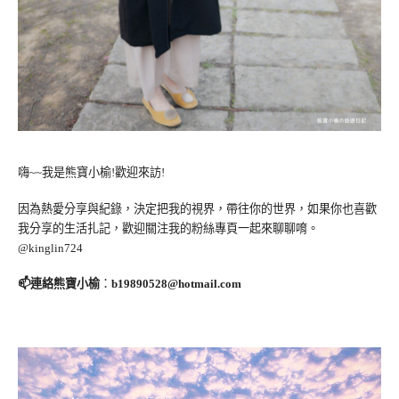
嗨~~我是熊寶小榆!歡迎來訪!
因為熱愛分享與紀錄，決定把我的視界，帶往你的世界，如果你也喜歡
我分享的生活扎記，歡迎關注我的粉絲專頁一起來聊聊唷。
@kinglin724
📫連絡熊寶小榆
：
b19890528@hotmail.com