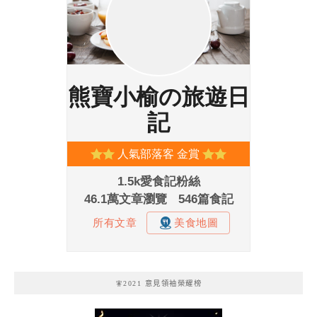
🧚2021 意見領袖榮耀榜