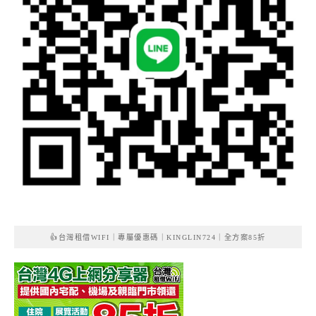
👍台灣租借WIFI｜專屬優惠碼｜KINGLIN724｜全方案85折