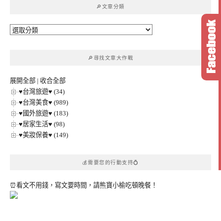
🔎文章分類
字:
🔎
文
章
🔎尋找文章大作戰
分
類
展開全部
|
收合全部
♥台灣旅遊♥ (34)
♥台灣美食♥ (989)
♥國外旅遊♥ (183)
♥居家生活♥ (98)
♥美妝保養♥ (149)
💰需要您的行動支持💍
⏰看文不用錢，寫文要時間，請熊寶小榆吃頓晚餐！