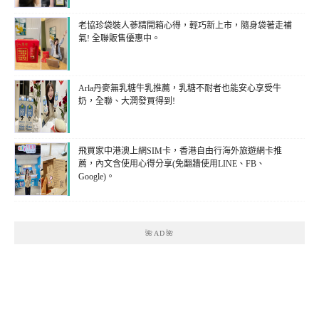
老協珍袋裝人蔘精開箱心得，輕巧新上市，隨身袋著走補
氣! 全聯販售優惠中。
Arla丹麥無乳糖牛乳推薦，乳糖不耐者也能安心享受牛
奶，全聯、大潤發買得到!
飛買家中港澳上網SIM卡，香港自由行海外旅遊網卡推
薦，內文含使用心得分享(免翻牆使用LINE、FB、
Google)。
🌺AD🌺