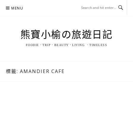
Skip
MENU
to
content
熊寶小榆の旅遊日記
FOODIE．TRIP．BEAUTY．LIVING ．TIMELESS
標籤:
AMANDIER CAFE