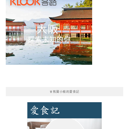
🧚熊寶小榆的愛食記