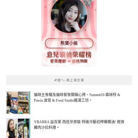
熊寶小榆
🔎燒ㄟ~新上架文章
貓咪主食糧及貓咪餐食開箱心得，Summit10 森咪特 &
Pawta 波塔 & Food Studio寵湯工坊。
YBARRA 益百萊 西班牙原裝 特級冷壓初榨橄欖油! 輕食
雞肉沙拉料理。