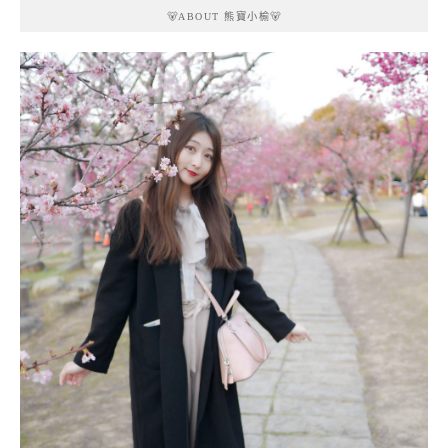
🐻ABOUT 熊寶小榆🐻