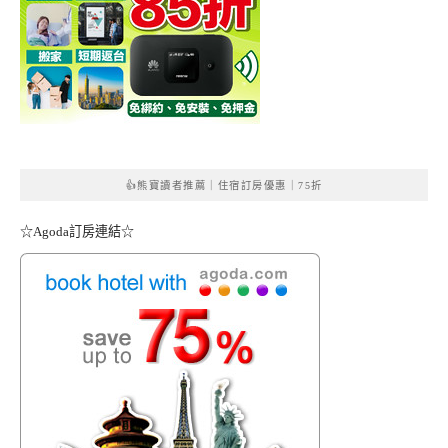
👍熊寶讀者推薦｜住宿訂房優惠｜75折
☆Agoda訂房連結☆