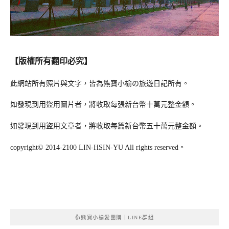
【版權所有翻印必究】
此網站所有照片與文字，皆為熊寶小榆の旅遊日記所有。
如發現到用盜用圖片者，將收取每張新台幣十萬元整金額。
如發現到用盜用文章者，將收取每篇新台幣五十萬元整金額。
copyright© 2014-2100 LIN-HSIN-YU All rights reserved。
👍熊寶小榆愛團購｜LINE群組