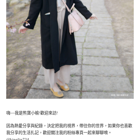
嗨~~我是熊寶小榆!歡迎來訪!
因為熱愛分享與紀錄，決定把我的視界，帶往你的世界，如果你也喜歡
我分享的生活扎記，歡迎關注我的粉絲專頁一起來聊聊唷。
@kinglin724