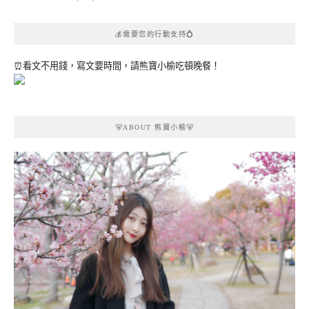
💰需要您的行動支持💍
⏰看文不用錢，寫文要時間，請熊寶小榆吃頓晚餐！
🐻ABOUT 熊寶小榆🐻