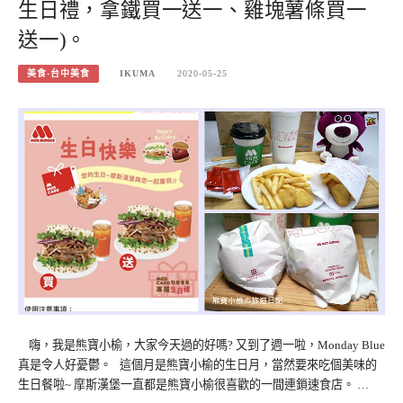
生日禮，拿鐵買一送一、雞塊薯條買一
送一)。
美食-台中美食
IKUMA
2020-05-25
嗨，我是熊寶小榆，大家今天過的好嗎? 又到了週一啦，Monday Blue
真是令人好憂鬱。 這個月是熊寶小榆的生日月，當然要來吃個美味的
生日餐啦~ 摩斯漢堡一直都是熊寶小榆很喜歡的一間連鎖速食店。 …