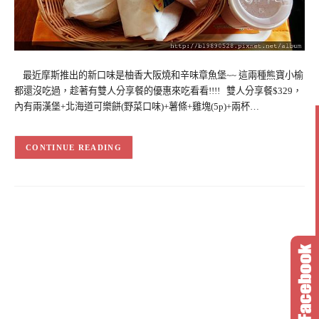
最近摩斯推出的新口味是柚香大阪燒和辛味章魚堡~~ 這兩種熊寶小榆
都還沒吃過，趁著有雙人分享餐的優惠來吃看看!!!! 雙人分享餐$329，
內有兩漢堡+北海道可樂餅(野菜口味)+薯條+雞塊(5p)+兩杯…
CONTINUE READING