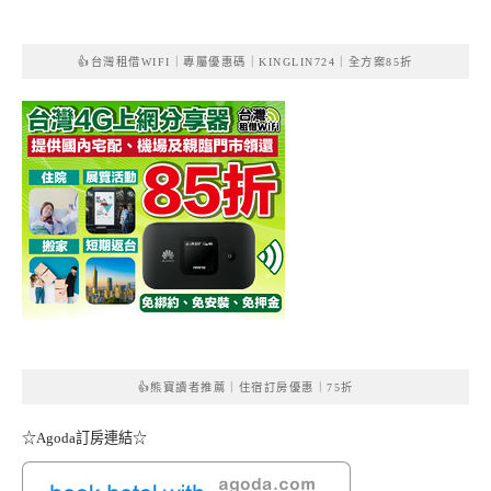
👍台灣租借WIFI｜專屬優惠碼｜KINGLIN724｜全方案85折
👍熊寶讀者推薦｜住宿訂房優惠｜75折
☆Agoda訂房連結☆