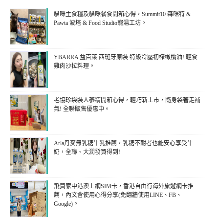
貓咪主食糧及貓咪餐食開箱心得，Summit10 森咪特 &
Pawta 波塔 & Food Studio寵湯工坊。
YBARRA 益百萊 西班牙原裝 特級冷壓初榨橄欖油! 輕食
雞肉沙拉料理。
老協珍袋裝人蔘精開箱心得，輕巧新上市，隨身袋著走補
氣! 全聯販售優惠中。
Arla丹麥無乳糖牛乳推薦，乳糖不耐者也能安心享受牛
奶，全聯、大潤發買得到!
飛買家中港澳上網SIM卡，香港自由行海外旅遊網卡推
薦，內文含使用心得分享(免翻牆使用LINE、FB、
Google)。