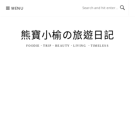
Skip
MENU
to
content
熊寶小榆の旅遊日記
FOODIE．TRIP．BEAUTY．LIVING ．TIMELESS