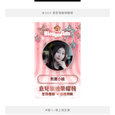
🧚2020 意見領袖榮耀榜
熊寶小榆
🔎燒ㄟ~新上架文章