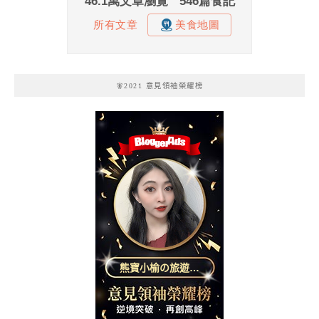
🧚2021 意見領袖榮耀榜
熊寶小榆の旅遊日
記