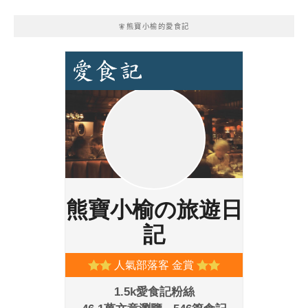
🧚熊寶小榆的愛食記