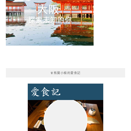
🧚熊寶小榆的愛食記