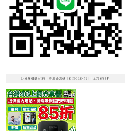
👍台灣租借WIFI｜專屬優惠碼｜KINGLIN724｜全方案85折