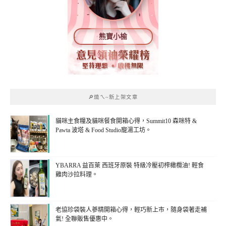
熊寶小榆
🔎燒ㄟ~新上架文章
貓咪主食糧及貓咪餐食開箱心得，Summit10 森咪特 &
Pawta 波塔 & Food Studio寵湯工坊。
YBARRA 益百萊 西班牙原裝 特級冷壓初榨橄欖油! 輕食
雞肉沙拉料理。
老協珍袋裝人蔘精開箱心得，輕巧新上市，隨身袋著走補
氣! 全聯販售優惠中。