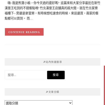
嗨~我是熊寶小榆，你今天過的還好嗎? 這篇來和大家分享最近在新竹
漢堡王吃到的不錯餐點唷! 竹北漢堡王店舖真的超大間，就在竹北家樂
福樓下~ 旁邊是麥當勞，有時候想吃速食的時候，來這邊買，兩家的餐
點都可以買到。 而…
CONTINUE READING
🔎站內快速搜尋
搜
尋
關
鍵
🔎文章分類
字:
🔎