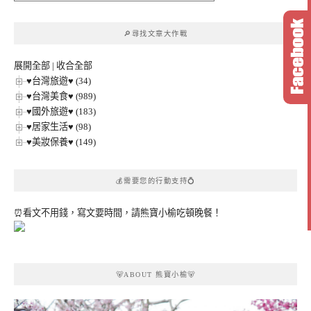
文
章
🔎尋找文章大作戰
分
類
展開全部
|
收合全部
♥台灣旅遊♥ (34)
♥台灣美食♥ (989)
♥國外旅遊♥ (183)
♥居家生活♥ (98)
♥美妝保養♥ (149)
💰需要您的行動支持💍
⏰看文不用錢，寫文要時間，請熊寶小榆吃頓晚餐！
🐻ABOUT 熊寶小榆🐻