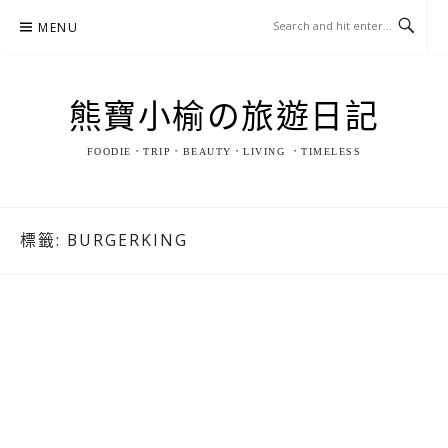
Skip
MENU
to
content
熊寶小榆の旅遊日記
FOODIE．TRIP．BEAUTY．LIVING ．TIMELESS
標籤:
BURGERKING