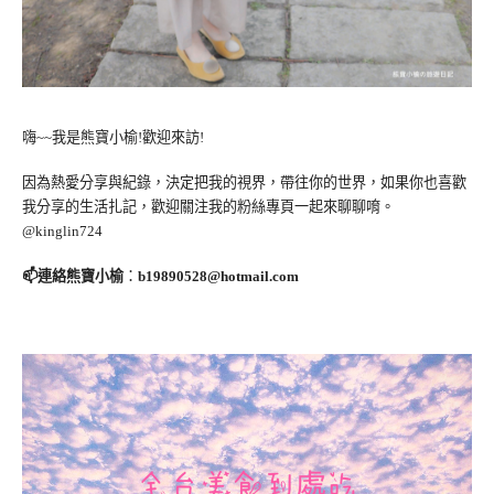
嗨~~我是熊寶小榆!歡迎來訪!
因為熱愛分享與紀錄，決定把我的視界，帶往你的世界，如果你也喜歡
我分享的生活扎記，歡迎關注我的粉絲專頁一起來聊聊唷。
@kinglin724
📫連絡熊寶小榆
：
b19890528@hotmail.com