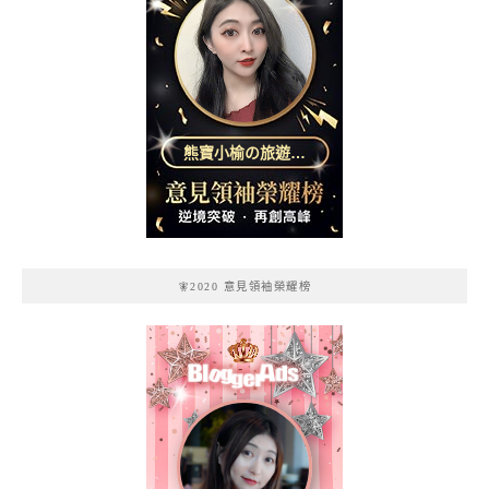
熊寶小榆の旅遊日
記
🧚2020 意見領袖榮耀榜