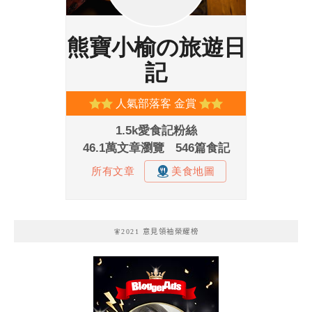
🧚2021 意見領袖榮耀榜